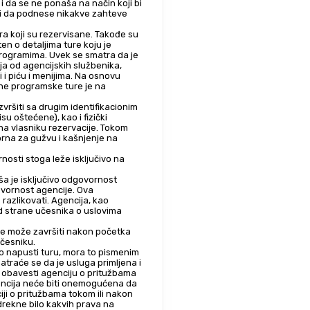
 da se ne ponaša na način koji bi 
ći da podnese nikakve zahteve 
ra koji su rezervisane. Takođe su 
n o detaljima ture koju je 
programima. Uvek se smatra da je 
a od agencijskih službenika, 
 i piću i menijima. Na osnovu 
e programske ture je na 
vršiti sa drugim identifikacionim 
u oštećene), kao i fizički 
a vlasniku rezervacije. Tokom 
orna za gužvu i kašnjenje na 
osti stoga leže isključivo na 
a je isključivo odgovornost 
vornost agencije. Ova 
razlikovati. Agencija, kao 
od strane učesnika o uslovima 
 ne može završiti nakon početka 
učesniku.
to napusti turu, mora to pismenim 
traće se da je usluga primljena i 
 obavesti agenciju o pritužbama 
encija neće biti onemogućena da 
ji o pritužbama tokom ili nakon 
drekne bilo kakvih prava na 