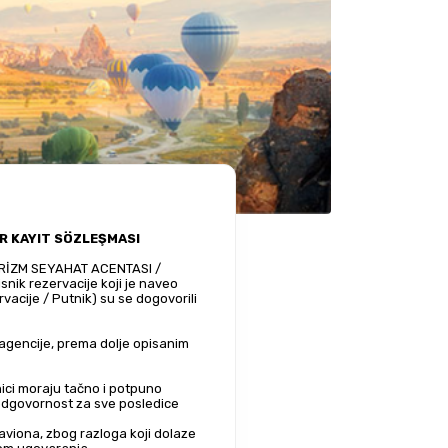
UR KAYIT SÖZLEŞMASI
ik rezervacije koji je naveo 
acije / Putnik) su se dogovorili 
ici moraju tačno i potpuno 
 odgovornost za sve posledice 
viona, zbog razloga koji dolaze 