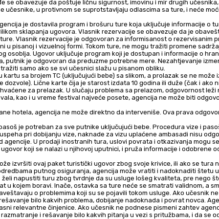
 se obavezuje da poštuje ličnu sigurnost, imovinu i mir drugih učesnika, i
e učesnike, u protivnom se suprotstavljaju odlascima sa ture, i neće mo
gencija je dostavila program i brošuru ture koja uključuje informacije o tu
prilikom sklapanja ugovora. Vlasnik rezervacije se obavezuje da je obavešte
 ture. Vlasnik rezervacije je odgovoran za informisanost o rezervisanim 
i u pisanoj i vizuelnoj formi. Tokom ture, ne mogu tražiti promene sadržaj
og osoblja. Ugovor uključuje program koji je dostupan i informacije o hrani
a, putnik je odgovoran da preduzme potrebne mere. Nezahtjevanje izmen
ražiti samo ako se svi učesnici slažu u pisanom obliku.
u kartu sa brojem TC (uključujući bebe) sa slikom, a prolazak se ne može iz
zvole). Lične karte čija je starost izdata 10 godina ili duže (čak i ako nis
rihvaćene za prelazak.
 U slučaju problema sa prelazom, odgovornost leži n
estivala, kao i u vreme festival najveće posete, agencija ne može biti odgov
ane hotela, agencija ne može direktno da interveniše. Ova prava odgovorn
pasoš je potreban za sve putnike uključujući bebe. Procedura vize i pasoš
neuspeha pri dobijanju vize, naknade za vizu uplaćene ambasadi nisu odgo
 agencije. U prodaji inostranih tura, uslovi povrata i otkazivanja mogu se 
ugovor koji se nalazi u njihovoj uputnici, i pruža informacije i odobrene 
že izvršiti ovaj paket turistički ugovor zbog svoje krivice, ili ako se tura
odredbama putnog osiguranja, agencija može vratiti i nadoknaditi štetu 
e želi napustiti turu zbog tvrdnje da su usluge lošeg kvaliteta, pre nego š
at u kojem boravi. Inače, ostavka sa ture neće se smatrati validnom, a sma
aveštavaju o problemima koji su se pojavili tokom usluge. Ako učesnik ne
a rešavanje bilo kakvih problema, dobijanje nadoknada i povrat novca. Ag
jasni relevantne činjenice. Ako učesnik ne podnese pismeni zahtev agenci
razmatranje i rešavanje bilo kakvih pitanja u vezi s pritužbama, i da se o