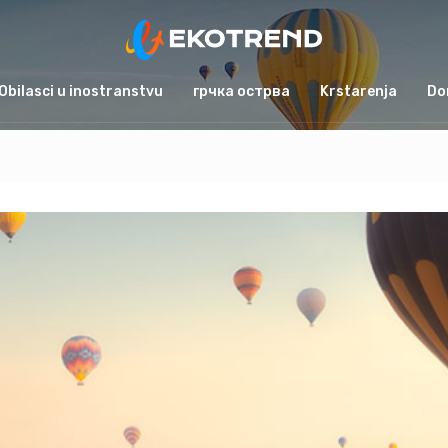
Obilasci u inostranstvu
грчка острва
Krstarenja
Do