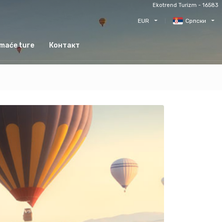
Ekotrend Turizm - 16583
EUR
Српски
maće ture
Контакт