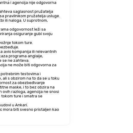
antna i agencija nije odgovorna 
zahteva saglasnost pružatelja 
 sa pravilnikom pružatelja usluge.
i ili naloga. U suprotnom, 
rama odgovornost leži sa 
riranja osiguranje gubi svoju 
 vožnje tokom ture.
obezbeđuje.
 avio kompanija ili relevantnih 
tkaza programa anglaije, 
je se ne zahteva.
cija ne može biti odgovorna za 
potrebnim testovima i 
ali s obzirom na to da se u toku 
vornost za obezbeđivanje 
itne maske, i to bez obzira na 
tokom ture i smatra se 
sudovi u Ankari.
 mora biti svesno pristaljen kao 