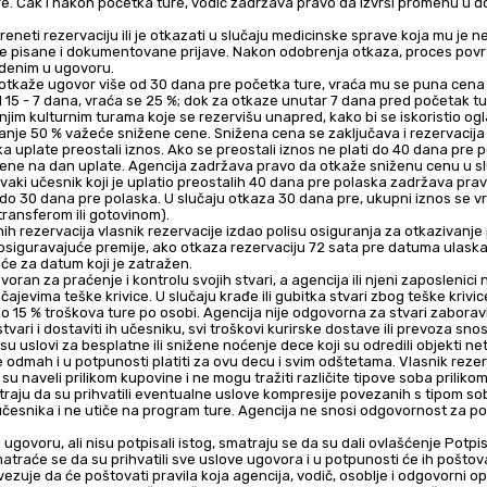
ture. Čak i nakon početka ture, vodič zadržava pravo da izvrši promenu u 
reneti rezervaciju ili je otkazati u slučaju medicinske sprave koja mu je n
nje pisane i dokumentovane prijave. Nakon odobrenja otkaza, proces povra
denim u ugovoru.
e otkaže ugovor više od 30 dana pre početka ture, vraća mu se puna cena 
d 15 - 7 dana, vraća se 25 %; dok za otkaze unutar 7 dana pred početak 
njim kulturnim turama koje se rezervišu unapred, kako bi se iskoristio og
manje 50 % važeće snižene cene. Snižena cena se zaključava i rezervacija s
uplate preostali iznos. Ako se preostali iznos ne plati do 40 dana pre pol
ene na dan uplate. Agencija zadržava pravo da otkaže sniženu cenu u sl
aki učesnik koji je uplatio preostalih 40 dana pre polaska zadržava pra
e do 30 dana pre polaska. U slučaju otkaza 30 dana pre, ukupni iznos se v
ransferom ili gotovinom).
osiguravajuće premije, ako otkaza rezervaciju 72 sata pre datuma ulaska
će za datum koji je zatražen.
voran za praćenje i kontrolu svojih stvari, a agencija ili njeni zaposlenici
čajevima teške krivice. U slučaju krađe ili gubitka stvari zbog teške krivice
o 15 % troškova ture po osobi. Agencija nije odgovorna za stvari zaboravlj
ari i dostaviti ih učesniku, svi troškovi kurirske dostave ili prevoza snos
u uslovi za besplatne ili snižene noćenje dece koji su odredili objekti net
e odmah i u potpunosti platiti za ovu decu i svim odštetama. Vlasnik rezerva
 su naveli prilikom kupovine i ne mogu tražiti različite tipove soba prilikom 
traju da su prihvatili eventualne uslove kompresije povezanih s tipom sob
česnika i ne utiče na program ture. Agencija ne snosi odgovornost za pol
 ugovoru, ali nisu potpisali istog, smatraju se da su dali ovlašćenje Potp
atraće se da su prihvatili sve uslove ugovora i u potpunosti će ih poštova
vezuje da će poštovati pravila koja agencija, vodič, osoblje i odgovorni o