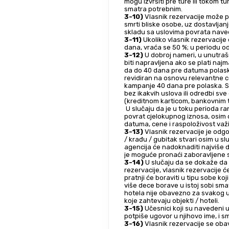
mogu izvršiti pre ture ili tokom 
smatra potrebnim.
3-10)
 Vlasnik rezervacije može p
smrti bliske osobe, uz dostavlja
skladu sa uslovima povrata nave
3-11)
 Ukoliko vlasnik rezervacij
dana, vraća se 50 %; u periodu o
3-12)
 U dobroj nameri, u unutraš
biti napravljena ako se plati naj
da do 40 dana pre datuma polaska 
revidiran na osnovu relevantne c
kampanje 40 dana pre polaska. Sv
bez ikakvih uslova ili odredbi sv
(kreditnom karticom, bankovnim t
 U slučaju da je u toku perioda ranih rezervacija vlasnik rezervacije izdao polisu osiguranja za otkazivanje putovanja, imanju pravo na 
povrat cjelokupnog iznosa, osim 
datuma, cene i raspoloživost važi
3-13)
 Vlasnik rezervacije je odgo
/ krađu / gubitak stvari osim u slu
agencija će nadoknaditi najviše d
je moguće pronaći zaboravljene stv
3-14)
 U slučaju da se dokaže da s
rezervacije, vlasnik rezervacije ć
pratnji će boraviti u tipu sobe koji
više dece borave u istoj sobi sma
hotela nije obavezno za svakog u
koje zahtevaju objekti / hoteli.
3-15)
 Učesnici koji su navedeni u
potpiše ugovor u njihovo ime, i sm
3-16)
 Vlasnik rezervacije se oba