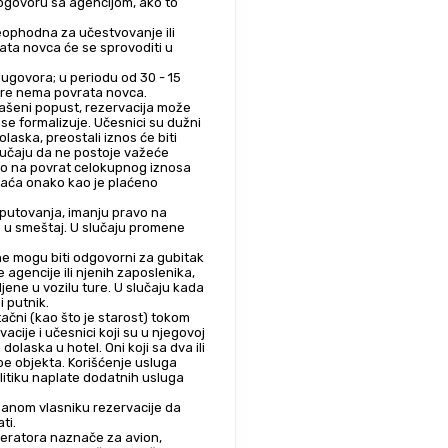
dogovoru sa agencijom, ako to 
eophodna za učestvovanje ili 
ta novca će se sprovoditi u 
ugovora; u periodu od 30 - 15 
ture nema povrata novca.
lašeni popust, rezervacija može 
e formalizuje. Učesnici su dužni 
aska, preostali iznos će biti 
učaju da ne postoje važeće 
vo na povrat celokupnog iznosa 
raća onako kao je plaćeno 
 u smeštaj. U slučaju promene 
 ne mogu biti odgovorni za gubitak 
 agencije ili njenih zaposlenika, 
ene u vozilu ture. U slučaju kada 
i putnik.
ačni (kao što je starost) tokom 
cije i učesnici koji su u njegovoj 
dolaska u hotel. Oni koji sa dva ili 
e objekta. Korišćenje usluga 
itiku naplate dodatnih usluga 
isanom vlasniku rezervacije da 
ti.
peratora naznače za avion, 