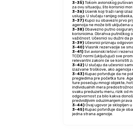
3-35)
 Tokom avionskog putovanja 
za ovu situaciju, što korisnici mor
3-36)
 Ucenik koji traži raniji i
usluga. U slučaju ranijeg odlaska
3-37)
 Kupci su obavezni prvo pri
agencija ne može biti uključena 
3-38)
 Obavezno putno osiguranje
korisnicima. Obrahva putničkog os
važićnost. Učesnici su dužni da 
3-39)
 Učesnici priznaju odgovorn
3-40)
 Vlasnik rezervacije se sm
3-41)
 Svi avionski letovi i reze
TCDD normi (uključujući sve promo
relevantni zakoni će se koristiti 
3-42)
 U slučaju da učesnici sam
izazvane troškove, ako agencija 
3-43)
 Kupac potvrđuje da ne pok
pregledima pre početka ture. Agen
ture posećuju mnogi objekte, hote
individualnih mera predostrožnosti
svaku preduzetu meru, rizik od mnogo slحفerende zarazne bolesti nije moguće eliminisati. Na osnovu svih ovih ra
odgovornost za bilo kakva donoše
predvidljivim oduzimanjem prava 
3-44)
 Ovaj ugovor je sklopljen 
3-45)
 Kupac potvrđuje da je obav
jedna strana agencije.