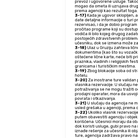
prevoz i ugovorene usluge. Takođe
mogao da ometa ili uzrujava drug
prema agenciji kao rezultat toga.
3-17)
 Kada je ugovor sklopljen, a
date detaljne informacije o turi 
rezervisao, i da je dobio program
pročitao programe koji su dostupn
vodiča ili bilo kojeg drugog zadat
postojećih zdravstvenih problem
učesniku, dok se izmena može zat
3-18)
 Ulaz u Gruziju zahteva ličn
dokumentima (kao što su vozačke do
oštećene lične karte, neće biti p
praznika, vladinih i religijskih f
granicama i turističkim mestima.
3-19)
 Zbog blokacije soba od str
hotelu.
3-20)
 Za inostrane ture validan 
vlasnika rezervacije. U slučaju 
potraživanja se ne mogu tražiti od
prodajni operater, mora da usvoji 
povrata i otkazivanja.
3-21)
 U slučaju da agencija ne mo
usled grešaka u agenciji, prema 
3-22)
 Ukoliko vlasnik rezervacij
putem obavestiti agenciju i objek
korišćena. Učesnici moraju da ob
dok koristi usluge, gubi pravo n
iznađe rešenje za učesnika ili ob
ture, agencija zadržava pravo na 