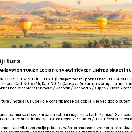
ji tura
ANİZASYON TURİZM LOJİSTİK SANAYİ TİCARET LİMİTED ŞİRKETİ T
düs Cad. NO: 6 /1 İç Kapı NO: 15 Çankaya Ankara, a s druge strane korisn
znat kao Vlasnik rezervacije / Učesnik / Gospodin / Kupac / Vlasnik rezerv
rama putnici su obavezni da sa sobom imaju ličnu kartu / pasoš. Svi učesn
 karte i kontakt informacije tokom registra za hotel / turu. Učesnik snosi
onom, vlasnik rezervacije pridaje značaj promenama vremena leta i tipa a