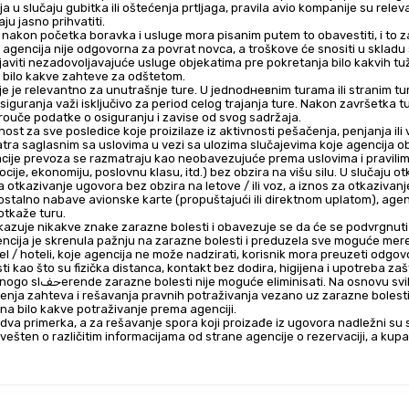
u slučaju gubitka ili oštećenja prtljaga, pravila avio kompanije su relev
aju jasno prihvatiti.
zlaz nakon početka boravka i usluge mora pisanim putem to obavestiti, i to 
, agencija nije odgovorna za povrat novca, a troškove će snositi u skladu
javiti nezadovoljavajuće usluge objekatima pre pokretanja bilo kakvih tužb
u bilo kakve zahteve za odštetom.
 je relevantno za unutrašnje ture. U jednodневnim turama ili stranim tu
iguranja važi isključivo za period celog trajanja ture. Nakon završetka tu
prouče podatke o osiguranju i zavise od svog sadržaja.
ost za sve posledice koje proizilaze iz aktivnosti pešačenja, penjanja ili
atra saglasnim sa uslovima u vezi sa ulozima slučajevima koje agencija 
rvacije prevoza se razmatraju kao neobavezujuće prema uslovima i pravilima
cije, ekonomiju, poslovnu klasu, itd.) bez obzira na višu silu. U slučaju o
za otkazivanje ugovora bez obzira na letove / ili voz, a iznos za otkazivan
ostalno nabave avionske karte (propuštajući ili direktnom uplatom), agen
otkaže turu.
azuje nikakve znake zarazne bolesti i obavezuje se da će se podvrgnuti 
cija je skrenula pažnju na zarazne bolesti i preduzela sve moguće mere, 
l / hoteli, koje agencija ne može nadzirati, korisnik mora preuzeti odgo
 kao što su fizička distanca, kontakt bez dodira, higijena i upotreba zašt
zloga, agencija ne snosi 
nja zahteva i rešavanja pravnih potraživanja vezano uz zarazne bolesti 
na bilo kakve potraživanje prema agenciji.
u dva primerka, a za rešavanje spora koji proizađe iz ugovora nadležni su 
ešten o različitim informacijama od strane agencije o rezervaciji, a kupac