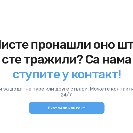
исте пронашли оно ш
сте тражили? Са нама
ступите у контакт!
 за додатне туре или друге ствари. Можете контакт
24/7.
ВхатсАпп контакт