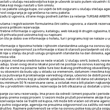
nastati u slučaju nezadovoljstva koje je učesnik izrazio putem vizuelnih i
itaka koji mogu nastati u tom smislu.
 se pakete usluga kupe, ovi uvjeti će biti osigurani u slučaju stečaja agenc
venost osiguranja je ograničena na cenu paketa.
oizađu iz ugovora, strane mogu podneti zahtev za rešenje TURSAB ARBITRA
tama i registracionim formularima čini celinu ugovora, a vlasnik rezervac
ovora prilikom rezervacije.
ebne informacije o ugovoru, katalogu, web lokaciji ili drugim oglasima, be
sti prihvata pod uslovima koji su napisani.
n što je dobio sve informacije o hotelu, turi i programu koji se nalaze u
informacije o tipovima hotele i njihovim standardima usluga na osnovu izja
e snosi odgovornost za informacije o klasi ili starosti postavljenih od str
li nije u stanju da pruži uslugu propisanih standarda na dan dolaska, age
 nivoa više.
e pojavi, novčana sredstva se neće vraćati. U slučaju smrti, bolesti, nesreć
uju. Izvan ovog okvira nikakvi povrati ne postoje na osnovu kasnog dolas
dođe na vreme na polazne tačke ture bez ikakvog prethodnog obaveštenja 
ci su obavezni da budu uiju u skladu sa vremenom, datumom i mestima koje
ija za putovanja ili proklamacije vanrednog stanja, učesnici će dobiti povra
bračunati, u iznosu koji je učesnik uplaćivao, nakon 60 dana od ukidanja ta
tiou minimum 50 % rezervisane cene, a ostatak mora biti plaćen najkasnij
vrše u prvobitnim rokovima, rezervacija će biti otkazana uz dodatak u iz
anje za ranu rezervaciju. Ima pravo da odredi i izmeni popuste i periode
panju prema svojoj proceni. U sezoni može pružati povremene akcije ili 
zervacija neće se tražiti od kupca, niti može biti vraćen od strane agenci
e putno osiguranje, agencija ne preuzima odgovornost za zaštitu od nedov
društvo. Razmere pokrivenosti se vrše na osnovu polise koju pruža osig