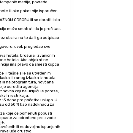
 štampanih medija, povrede 
ije ili ako paket nije isporučen 
ŽNOM ODBORU ili se obratiti bilo 
ije može smatrati da je pročitao, 
z obzira na to da li ga potpisao 
 ugovoru, uvek pregledao sve 
va hotela, brošura i zvaničnih 
ane hotela. Ako objekat ne 
ncija ima pravo da smesti kupca 
e ili teške sile sa utvrđenim 
ka ili ranog izlaska iz hotela.
ili na program tura, novčana 
 je odredila agencija.
t novca koji ne uključuje poreze, 
kvih restrikcija.
e 15 dana pre početka usluga. U 
nosu od 50 % kao nadoknadu za 
 za koje će pomenuti popusti 
popuste za određene proizvode. 
je.
ršenih ili nedovoljno ispunjenih 
uravajuće društvo.