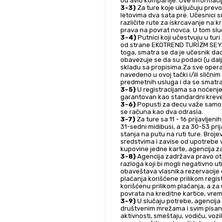
od avio kompanije. Ove informaci
3-3)
 Za ture koje uključuju pre
letovima dva sata pre. Učesnici 
različite rute za iskrcavanje na 
prava na povrat novca. U tom sluč
3-4)
 Putnici koji učestvuju u tur
od strane EKOTREND TURİZM SEYAHA
toga, smatra se da je učesnik dao 
obavezuje se da su podaci (u dalj
skladu sa propisima.Za sve operac
navedeno u ovoj tački i/ili sličn
predmetnih usluga i da se smatr
3-5)
 U registracijama sa noćenje
garantovan kao standardni krevet.
3-6)
 Popusti za decu važe samo u
se računa kao dva odrasla.
3-7)
 Za ture sa 11 - 16 prijavljeni
31-sedni midibusi, a za 30-53 prij
stanja na putu na ruti ture. Broje
sredstvima i zavise od upotrebe v
kupovine jedne karte, agencija z
3-8)
 Agencija zadržava pravo otk
razloga koji bi mogli negativno ut
obaveštava vlasnika rezervacije o
plaćanja korišćene prilikom regist
korišćenu prilikom plaćanja, a za
povrata na kreditne kartice, vre
3-9)
 U slučaju potrebe, agencija 
društvenim mrežama i svim pisani
aktivnosti, smeštaju, vodiču, vozi