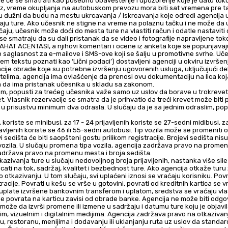
je će se smatrati kao posebno obaveštenje i upozorenje koje je dato to
voz, vreme okupljanja na autobuskom prevozu mora biti sat vremena pre t
su dužni da budu na mestu ukrcavanja / iskrcavanja koje odredi agencija u
kraju ture. Ako učesnik ne stigne na vreme na polaznu tačku i ne može da
aju, učesnik može doći do mesta ture na vlastiti račun i odatle nastaviti
i se smatraju da su dali pristanak da se video i fotografije napravljene to
T ACENTASI, a njihovi komentari i ocene iz anketa koje se popunjavaju n
saglasnost za e-mailove i SMS-ove koji se šalju u promotivne svrhe. Učesni
em tekstu poznati kao ‘Lični podaci’) dostavljeni agenciji u okviru izvrše
ije obrade koje su potrebne izvršenju ugovorenih usluga, uključujući del
im telima, agencija ima ovlašćenje da prenosi ovu dokumentaciju na lica ko
a da ima pristanak učesnika u skladu sa zakonom.
m, popusti za trećeg učesnika važe samo uz uslov da borave u trokrevetnoj
 Vlasnik rezervacije se smatra da je prihvatio da treći krevet može biti
 prisustvu minimum dva odrasla. U slučaju da je sa jednim odraslim, popu
h, koriste se minibusi, za 17 - 24 prijavljenih koriste se 27-sedni midibusi, za
avljenih koriste se 46 ili 55-sedni autobusi. Tip vozila može se promeniti 
vi sedišta će biti saopšteni gostu prilikom registracije. Brojevi sedišta n
ozila. U slučaju promena tipa vozila, agencija zadržava pravo na promenu
adržava pravo na promenu mesta i broja sedišta.
azivanja ture u slučaju nedovoljnog broja prijavljenih, nastanka više sile
icati na tok, sadržaj, kvalitet i bezbednost ture. Ako agencija otkaže tur
 otkazivanju. U tom slučaju, svi uplaćeni iznosi se vraćaju korisniku. Pov
racije. Povrati u kešu se vrše u gotovini, povrati od kreditnih kartica se v
 uplate izvršene bankovnim transferom i uplatom, sredstva se vraćaju vlas
me povrata na karticu zavisi od obrade banke. Agencija ne može biti odgo
može da izvrši promene ili izmene u sadržaju i datumu ture koju je objavila
m, vizuelnim i digitalnim medijima. Agencija zadržava pravo na otkazivan
lu, restoranu, menijima i dodavanju ili uklanjanju ruta uz uslov da standar