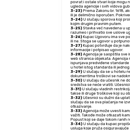
povrat i ostale stvari koje mogu 
ugleda agencije i svih vidova gub
3-23)
 Prema Zakonu br. 1618, ako
ili je delimično isporučen. Pokri
3-24)
 U slučaju sporova koji pr
kojim drugim pravnim putem.
3-25)
 Stavka već navedena u upu
razumeo i prihvatio sve uslove ug
3-26)
 Kupac Ugovoru ima sve potr
ili ne. Stoga se ugovor u potpuno
3-27)
 Kupac potvrđuje da je nako
informacije i potpisao ugovor.
3-28)
 Agencija je saopštila sve 
web stranica objekata. Agencija n
ispunjava predviđene standarde i
u hotel istog standarda ili jednog
3-29)
 U slučaju da se u hotelu n
dokumentima troškovi se nadoknađ
3-30)
 U slučaju da učesnik ne 
sredstva se neće vratiti. Učesni
3-31)
 U slučaju vladinih restrikc
takse ili druge troškove koji su o
3-32)
 Učesnici su dužni da upla
slučaju da se ova plaćanja ne iz
otkazivanje.
3-33)
 Agencija može uvesti kamp
važiti. Takođe može otkazati kam
Popust koji se daje tokom ranih re
3-34)
 U slučaju da kupac propiš
usluga koje pruža osiguravajuće 