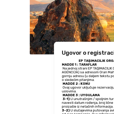
Ugovor o registraci
EP TAŞIMACILIK ORG
MADDE 1 : TARAFLAR
 Na jednoj strani EP TAŞIMACILIK ORG.TUR.LOJ.SAN. i TİC.LTD.ŞTİ. (u daljem tekstu poznat kao EKOTREND TURİZM SEYAHAT ACENTASI / 
AGENCIJA) sa adresom Oran Mah. Ku
gornju adresu (u daljem tekstu po
o sledećim pitanjima.
 MADDE 2 : KONU
 Ovaj ugovor uključuje rezervaciju ture / hotela i usluge koje korisnik može da dobije ili je već dobio putem agencije, prema dolje opisanim 
uslovima.
 MADDE 3 : UYGULAMA
 3-1)
 U unutrašnjim / spoljnim tu
navesti datum rođenja, broj lične
proizašle iz netačnih informacija.
3-2)
 U slučajevima putovanja avi