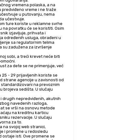
kom ugovaranja.
ačnog vremena polaska, a na 
 predviđeno vreme i ne traže 
 učestvuje u putovanju, nema 
 da učestvuje.
kom ture koriste u reklamne svrhe 
a povratku će se koristiti. Osim 
k izjavljuje, prihvata i 
nja određenih usluga, obrađeni u 
jenje sa regulatornim telima 
ja su zadužena za izvršenje 
 sobi, a treći krevet neće biti 
 pomoćni.
st za dete se ne primenjuje, već 
 25 - 29 prijavljenih koriste se 
od strane agencije u zavisnosti od 
isu standardizovani na prevoznim 
 brojeva sedišta. U slučaju 
 i drugih nepredviđenih, akutnih 
u zbog navedenih razloga, 
rat se vrši na osnovu metode 
raćaju na kreditnu karticu 
niku rezervacije. U slučaju 
vorna za to.
 na svojoj web stranici, 
je i promene u redosledu 
d ostaje isti. Ove promene se 