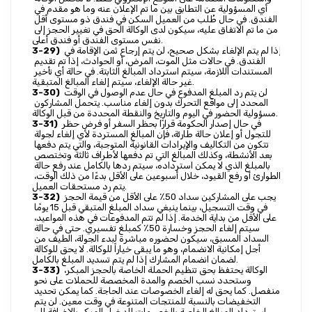
أي المسؤولية عن التطابق بين ما تم الإعلان عنه وما هو مقدم في 
الفندق. في حال طُلب من العميل السكن في فندق ذو مستوى أقل 
من ما تم الاتفاق عليه، سيكون لدى الوكالة الحق في تغيير الحجز إلى 
نفس مستوى الفندق أو فندق أعلى.
 إذا لم يتم الإلغاء بشكل صحيح، لن يتم إرجاع ثمن الإقامة في 
3-29)
الفندق. في حالات مثل الموت، المرض، أو الحوادث، إذا تم تقديم 
المستندات اللازمة، سيتم استرداد المبالغ الثابتة. في حالة أي تأخير 
غير حالة الإلغاء، سيتم إلغاء المبالغ المتبقية.
 لن يتم رد المبلغ المدفوع في حال عدم الوصول في الوقت 
3-30)
المحدد إلى مواقع التحرك بدون إلغاء مناسب. يتحمل المشاركون 
مسؤولية الحضور في اليوم والتاريخ والنقطة المحددة من قبل الوكالة.
 في حال إصدار الحكومة قرارًا بحظر السفر أو فرض حظر 
3-31)
للتجول أو إعلان حالة طارئة، فإن المبالغ المستردة لأي إلغاء لجولة 
تتكون من التكاليف والإيرادات القانونية المتوجبة، والتي يتم دفعها 
بعد الأنشطة، وكذلك المبالغ التي تم دفعها لأطراف ثالثة وتختصص 
بالمبلغ الذي لا يمكن استرداده، سيتم ردها بالكامل عند رفع حالة 
الطوارئ أو رفع القيود، خلال أسبوعين على الأقل بدءًا من ذلك الوقت، 
يتم رد مستحقات العميل.
 يجب على المشاركين سداد 50٪ على الأقل من قيمة الحجز 
3-32)
في وقت التسجيل، بينما ينبغي سداد المبلغ المتبقي قبل 15 يومًا 
على الأقل من بداية الخدمة. إذا لم تتم المدفوعات في هذه المواعيد، 
سيتم إلغاء الحجز وخسارة 50٪ كمبلغ تفسيري. حتى في حالة 
السداد المسبق، سيكون لحضوره مباشرة لبدء الجولة، الطيف من 
أجل إمكانية الانضمام، وهو ما يبقى خياراً للوكالة. لا يحق للوكالة 
لضمان انضمام المشارك إذا لم يتم تسديد المبلغ بالكامل.
 الوكالة يحتفظ بحق تنظيم الحملة الخاصة بالحجز المبكر، 
3-33)
وستحدد نسب الخصم والمدة المخصصة للحملات على نحو 
منفصل. كما يحق له إلغاء الخصوصات عند الحاجة. كما يمكن تحديد 
التخفيضات بالنسبة للمنتجات المتنوعة في وقت معين. لن يتم 
استرداد المبالغ الخاصة بالخصومات للدخول المبكر بالإضافة إلى 