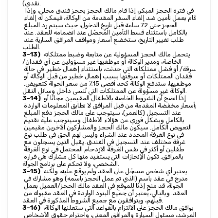
نقدي).
 في فترة الحجز المبكر، إذا قام مالك الحجز بحجز فندق محلي، وإذا 
قام بعمل تأمين ضد إلغاء السفر المقدمة من الوكالة، فيمكن له إلغاء 
الحجز حتى 72 ساعة قبل تاريخ الدخول، حيث سيتم رد المبلغ 
بالكامل باستثناء قسط التأمين المُحصّل عند انضمامه للعقد. عند 
طلب تغيير التاريخ، ستخضع أسعار ومواقف المرافق السارية عند 
الطلب.
 يتحمل مالك الحجز المسؤولية عن متابعة وضبط ممتلكاته 
3-13)
الخاصة، ومدير الوكالة أو موظفيها غير مسؤولين عن أي فقدان/
سرقة/ أو فشل ممتلكاته التي حدثت، باستثناء إهمال خطير. في حالة 
فقدان الممتلكات أو سرقتها بسبب إهمال خطير من قبل الوكالة أو 
موظفيها، ستدفع الوكالة كحد أقصى 15٪ من سعر الجولة كتعويض. 
الوكالة غير مسؤولة عن الممتلكات التي تُنسى داخل وسائل النقل.
 إذا اتضح أن الشروط الخاصة بالأطفال المقيمين مجانًا أو 
3-14)
بأسعار مخفضة المقدمة من قبل المرافق لا تطابق المعلومات الواردة 
عند التسجيل (كالعمر)، سيتوجب على مالك الحجز دفع المبلغ 
بالكامل وبشكل فوري عن هؤلاء الأطفال وسيتوجب عليه تقديم 
التعويض الكامل. سيكون مالك الحجز والمشاركون الآخرين مقيمين 
في نوع الغرفة المحدد عند الشراء وليس لهم الحق في طلب نوع 
غرفة مختلف عند التسجيل في الفندق. يقبل الذين يسجلون مع 
طفلين أو أكثر في نفس الغرفة الازدحام المحتمل في نوع الغرفة 
بالمرافق. تكون الإنجازات التي يستفيد منها كل مشارك هي قراره 
الشخصي، ولا تحكم على برنامج الجولة.
 يعتبر أي شخص مسجّل على العقد ولم يوقع عليه، ولكنه 
3-15)
مدرج في عقد باسم (الذي تم عمل الحجز باسمه) وهو مشارك في 
الجولة، قد منح إذنًا للموقع في العقد مالك الحجز/العميل بعمل 
العقد. وبالتالي، يُعتبر أن جميع البنود الواردة في العقد مقبولة من 
قبلهم، ويتوافقون مع جميع الشروط المذكورة في العقد.
 يوافق مالك الحجز على الالتزام بالقواعد التي ستعلنها الوكالة، 
3-16)
المرشد، مسئول السيارة والمرافق المعني، واحترام حقوق الأشخاص 