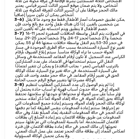
الأشخاص الثلاثة المسجلين بشرط الإقامة في غرفة مكونة من ثلاثة 
أشخاص، ولا يتم ضمان موقع السرير الثالث كسرير قياسي. يعتبر 
مالك الحجز موافقًا على أن السرير الثالث للغرفة المكونة من ثلاثة 
أشخاص يمكن أن تكون سريراً إضافياً.
 يمكن تطبيق خصومات أعمار الأطفال فقط مع وجود ما لا يقل 
3-6)
عن شخصين بالغين. إذا كان هناك طفل واحد مع بالغ واحد، فإن 
خصم الأطفال لا ينطبق ويتم احتسابه على أنه بالغين اثنين.
 في الجولات، يتم النقل بواسطة الحافلات الصغيرة لحجز 11-16 
3-7)
شخصاً، و27 شخصاً لحجز 17-24، و31 شخصاً لحجز 25-29، بينما 
في حجز 30-53 يتم النقل بواسطة حافلات سعتها 46 أو 55. يمكن 
تغيير نوع السيارة المستخدمة بسبب حالة الطرق الموجودة في مسار 
الجولة حسب ما تراه الوكالة مناسباً. سيتم إبلاغ الضيوف بأرقام 
الكراسي عند التسجيل. لا تكون أرقام المقاعد المستخدمة في وسائل 
النقل التي سيتم استخدامها في الاعتماد على عدد المشاركين 
بالترتيب القياسي (ممر - بجانب النافذة) و يمكن أن تتغير اعتمادًا 
على السيارة المستخدمة. في حالة تغير نوع السيارة، تملك الوكالة 
الحق في تغيير أرقام المقاعد. في حالة حجز مقعد واحد، قد تكون 
الوكالة مصرحًا لها بتغيير موقع الرقم حسب الحاجة.
 إذا لم يتم الوصول إلى عدد المشاركين المطلوب لتنظيم 
3-8)
الجولة، أو في حالة حدوث أسباب قهرية أو أسباب حادة يحتمل أن 
تؤثر سلباً على سير الجولة أو محتواها أو جودتها أو سلامتها، تحتفظ 
الوكالة بحق إلغاء الجولة. في حالة إلغاء الجولة كما ذُكر أعلاه، ستخبر 
الوكالة مالك الحجز بإلغاء الجولة، وسيتم إعادة جميع المدفوعات التي 
تم إجراؤها. ستتم إعادة المدفوعات بنفس الطريقة كما تم دفعها 
أثناء الحجز. في حالة المدفوعات النقدية، يُعاد المبلغ نقدًا، وفي حالة 
المدفوعات عن طريق بطاقة الائتمان، يتم إعادة المبلغ إلى بطاقات 
الائتمان المُستخدمة. أما بالنسبة للمدفوعات التي تم نقلها، سيتم 
تحويلها إلى مالك الحجز. في حالة إعادة بطاقة الائتمان، فإن فترة 
انعكاس المُعاد إلى بطاقة مالك الحجز تعتمد على عمل البنك المعني، 
ولا يمكن تحميل الوكالة المسؤولية.