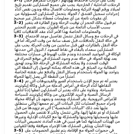
 يجب على الركاب الاحتفاظ بهوياتهم / جوازات سفرهم خلال 
3-1)
الرحلات الداخلية / الخارجية. يجب على جميع المشاركين تقديم تاريخ 
الميلاد ورقم الهوية التركية ومعلومات الاتصال بدقة وبدون نقص أثناء 
إجراءات تسجيل الفندق / الجولة. يتحمل المشاركون المسؤولية عن 
أي عقوبات ناتجة عن أي معلومات مُعطاة بشكل غير صحيح.
 تم قبول مالك الحجز أن توقيت الرحلة ونوع الطائرة قد يتغير 
3-2)
بسبب الأسباب الناتجة عن شركة الطيران. يعتبر تقديم التحذير 
والمعلومات الخاصة بهذا الأمر أثناء عقد الاتفاقيات كافياً.
 في الرحلات مع وسائل النقل تشمل تفاصيل موعد الاجتماع، 
3-3)
في حالة النقل بالحافلات، قبل نصف ساعة من وقت الحركة، أما في 
حالة النقل بالطائرات، فهي قبل ساعتين من وقت الحركة. يجب على 
المشاركين سعداء بالبقاء في نقاط الصعود / النزول التي حددتها 
الوكالة في المواعيد المحددة وعدم طلب الهبوط في مسارات مختلفة 
بعد نهاية الجولة. في حالة عدم وجود المشارك في موقع التحرك في 
الوقت المحدد ولا يمكنه المشاركة في الرحلة، فلا يوجد لهحق 
المطالبة برد المبلغ. في هذه الحالة، يمكنه الوصول إلى النقطة التي 
يتواجد بها الجولة باستخدام وسائل النقل والدفع على نفقته الخاصة 
اعتباراً من النقطة التي يصل إليها للجولة.
 يعتبر أنه تم منح الإذن باستخدام الصور والفيديوهات التي تم 
3-4)
التقاطها أثناء الرحلة في أغراض الدعاية من قبل وكالة إيكوتريند 
للسياحة. وعلاوة على ذلك، يعتبر أن المشاركون أعطوا إذنًا لتلقي 
الرسائل النصية و البريد الإلكتروني من وكالة إيكوتريند للسياحة 
للأغراض الترويجية. يقر المشارك ويعتمد و يتعهد بأن الوكالة مخولة 
بإجراء جميع العمليات لكل البيانات التي تم جمعها (والتي ستطلق 
عليها بعد ذلك "البيانات الشخصية") التي تم تزويدها من قبل 
المشارك أو تم نقلها إليها، والتي تشمل، ولكن لا تقتصر على، الحصول 
عليها وتسجيلها وتخزينها والمشاركة بها مع الكيانات الإدارية وغيرها 
من الهيئات المشابهة كما هو مُبين في هذه المادة، تخصيص البيانات 
بهذا الشأن، ويتلقى المشارك هذا الإجراء بموافقة وفقاً للقوانين.
 في حجوزات الجولة مع الإقامة، يتم تطبيق الخصومات على 
3-5)