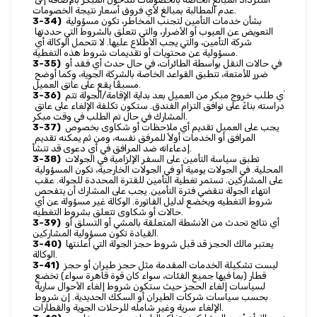
عدم المطالبة بمبالغ لأي فروق أسعار نتيجة الخصومات.
 بشأن خدمات التأمين لتجنب المخاطر، تكون مسؤولية 
3-34)
التعويض عن العيوب أو الأضرار، والتي تتعلق بالشروط التي حددتها 
شركة التأمين، والتي يجب الاطلاع عليها. لا تتحمل الوكالة أي 
مسؤولية عن محتويات أو تقديمات شروط هذه التغطية.
 في حالات النقل بواسطة الطائرات، في حال حدث أي فقد أو 
3-35)
ضرر للأمتعة، تنطبق القواعد الخاصة بالشركة الجوية، وكما أوضح 
مسبقًا يقع على عاتق العميل.
 أي طلب خروج مبكر من العميل بعد بداية الإقامة/الجولة تتم 
3-36)
دراسته بناءً على توافق التزام الفندق. ستكون تكلفة الإلغاء على عاتق 
المشارك في حال تم الطلب في وقت مبكر.
 يجب على العميل تقديم أي ملاحظات أو شكاوى بخصوص 
3-37)
المرافق أو الخدمات أولاً للمرفق نفسه، ومن ثم يمكنه تقديم 
إدعاءاته ضد المرافق في أي دعوى قد تنشأ.
 تطبق سياسة التأمين على السفر الإلزامية في الجولات 
3-38)
المحلية. في الجولات يومية أو في الجولات الخارجية، تكون المسؤولية 
على المشاركين. تستمر تغطية التأمين للقترة المحددة للجولة. عقب 
انتهاء الجولة تنقضي فترة التأمين. يجب على المشارك أن يتفحص 
شروط التغطيه ويخضع لدليل الفاتورة. الوكالة غير مسؤولة عن أي 
حالات أو شكاوى تتعلق بشروط التغطيه.
 أي نتائج تحدث من الأنشطة المتعلقة بالمشي أو التسلق أو 
3-39)
القيادة تكون مسؤولية المشاركين.
 يعتبر مالك الحجز قد قبل شروط حجز الجولة التي أعلنتها 
3-40)
الوكالة.
 ليست تشكيلة الخدمات المقدمة مثل حجز طيران أو حجز 
3-41)
قطار (بما فيها جميع الفئات، سواء كان قوة قاهرة سواء) تخضع 
لسياسات إلغاء الحجز حيث ستكون شروط إلغاء الأحوال سارية 
بحسب سياسات شركات الطيران أو السكك الحديدية. إن شروط 
الإلغاء سرية وغير شامله للرحلات الجوية والقطارات.