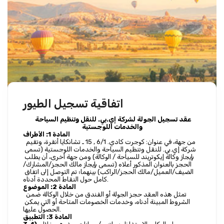
اتفاقية تسجيل الطيور
عقد تسجيل الجولة لشركة إي.بي. للنقل وتنظيم السياحة 
والخدمات اللوجستية
المادة 1: الأطراف
 من جهة، في عنوان: كوجرت كادي. 6/1 , 15 ـ تشانكايا أنقرة، وتقيم 
شركة إي.بي. للنقل وتنظيم السياحة والخدمات اللوجستية (تسمى 
بإيجاز وكالة إيكوتريند للسياحة / الوكالة) ومن جهة أخرى، أن يطلب 
الحجز بالعنوان المذكور أعلاه (تسمى بإيجاز مالك الحجز/المشارك/
الضيف/العميل/مالك الحجز/الراكب) بينهما؛ تم التوصل إلى اتفاق 
كامل حول النقاط المحددة أدناه.
المادة 2: الموضوع
 تمثل هذه العقد حجز الجولة أو الفندق من خلال الوكالة ضمن 
الشروط المبينة أدناه، وخدمات الخصومات المتاحة أو التي يمكن 
الحصول عليها.
المادة 3: التطبيق