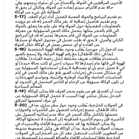
الآخرين المرافقين في الجولة، والامتناع عن أي سلوك يزعجهم، وفي 
حالة عدم الالتزام، سيتم إبعاده من الجولة، وبالتالي لن يحق له 
المطالبة بأي شيء من الوكالة.
 تم تقديم البرنامج والجولة المعنية للعميل أثناء إبرام العقد، 
3-17)
وتم تقديم تفاصيل إضافية له. يقر مالك الحجز بأنه قد تم تزويده 
بالمعلومات التفصيلية حول الجولة وأنه على علم بما يتعلق بالجولة 
التي قام بالحجز بشأنها. يتحمل مالك الحجز المسؤولية عن معرفة 
المعلومات عن الجولة التي قام بحجزها. يُعتبر أنه قد قرأ البرنامج 
الكتابي والمرئي. لا يحق له طلب تعديل في محتوى الجولة أو مسارها 
من القادة أو أي شخص يعمل في الوكالة خلال الجولة.
 عند الدخول إلى جورجيا، يُطلب وجود بطاقة الهوية الشخصية 
3-18)
(بما في ذلك الأطفال) مع رقم الهوية التركية، ولا يُسمح بالعبور 
باستخدام بطاقات تعريف مختلفة (مثل رخصة القيادة). بطاقات 
الهوية التي فاتها عام إصدارها 10 سنوات (حتى لو كانت بحالة جيدة) أو 
التي لا تحمل ختم بارز أو مصداقية لا يمكن استخدامها. المسؤولية عن 
أي مشاكل تحدث في إجراءات العبور تقع على مالك الحجز. في أيام 
المناسبات الخاصة، والأعياد الوطنية والدينية، ومواسم المهرجانات، 
لن تكون الوكالة مسؤولة عن الزحام أو التأخير المحتمل في الحدود أو 
المعالم السياحية.
 حيث أن الفندق هو من يقوم بحجز الغرف، فلا يمكن للوكالة 
3-19)
التدخل بشكل مباشر. لهذا السبب، لا تتحمل الوكالة المسؤولية عن 
أي غرف تُخصصها المرافق.
 في الجولات الخارجية، يُطلب وجود جواز سفر ساري، بما في 
3-20)
ذلك الأطفال. جميع إجراءات الحصول على التأشيرات والجوازات 
تتحملها بالكامل مالك الحجز. في حالة عدم إمكانية الحصول على 
التأشيرة، فإن رسوم التأشيرة المدفوعة إلى السفارة لا تتحملها الوكالة. 
ولا يمكن المطالبة بها. قد تختلف شروط الإلغاء والاسترداد في 
مبيعات الجولات الخارجية. بما أن الوكالة هي وكيل لمجموعة متنوعة 
من المطورين الأجانب، فستقبل عقد كل من المشاركين في الجولات 
الخارجية وفقًا لسياسات الإلغاء والمبالغ المستردة الموضوعة من 