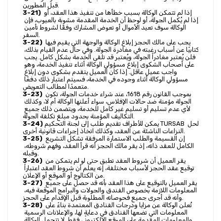
قبل المطورين.
 إذا لم تتمكن الوكالة بسبب خطأها من تنفيذ هذا العقد، أو 
3-21)
إذا لم يُكمل الجولة، أو لوحظ أن الخدمة المقدمة مشوبة بالعيوب، فإن 
الوكالة سوف تعيد الأموال أو تعوض المشارك وفقًا لشروط تأمين 
السفر.
 يجب على مالك الحجز إبلاغ الوكالة والوجهة التي يقيم فيها 
3-22)
كتابيًا عن أسباب رغبته في مغادرة الجولة. وفي حال عدم القيام بذلك، 
فلن يُعتبر مغادراً الجولة، ويُعتبر قد تلقى الخدمة بشكل كامل. يجب 
على أصحاب الشكوى إبلاغ مسؤولي الوكالة أثناء تنفيذ الخدمة، وهو 
واجب عميل عاقل. إذا كان العميل يتقدم بشكوى دون إبلاغ 
مسؤولي الوكالة أثناء وجوده في الخدمة، فسيتم اعتبار ذلك دفعًا 
متعمدًا لمطالب التعويض.
 بموجب القانون رقم 1618، عند شراء خدمات الجولة، تكون 
3-23)
الجولة مؤمنة ضد حالات الإفلاس، سواء أعلنها الوكالة أم لا، وكذلك 
لأي عدم تسليم أو تسليم غير كامل للخدمة، ويتضمن ذلك جميع 
التكاليف المؤمنة بحدود مبلغ تكلفة الجولة.
 يمكن للأطراف تقديم طلب إلى لجنة التحكيم TURSAB لحل 
3-24)
النزاعات الناشئة عن العقد، وكذلك اتخاذ إجراءات قانونية أخرى.
 إن القسيمة والطلب الاستمارة المرفقة تشكل التشريع 
3-25)
الكامل للعقد ذاته، إذ يقر مالك الحجز أنه قرأ العقد، وفهم شروطه، 
وقبله.
 يقر العميل أن شروط العقد تطبق حتى لو لم يتمكن من 
3-26)
توقيع عقد الحجز لأسباب مختلفة، إنه يعلم أن شروط العقد اعتباراً 
من الكتالوج أو الموقع أو الإعلان.
 يقر العميل بالتوقيع على هذا العقد بأنه قد حصل على جميع 
3-27)
المعلومات اللازمة بخصوص الفندق والجولات والبرامج الموقعة فيه، 
وأنه قد أجرى جميع فحوصاته المطلوبة قبل الإقدام على الحجز.
 تُعلن الوكالة عن مزايا ودرجات الفنادق المعتمدة بناءً على 
3-28)
المعلومات التي تضعها الفنادق في دعايةٍ لها، والإعلانات الرسمية 
والمعلومات المقدمة على الموقع الإلكتروني فقط. لا تتحمل الوكالة 