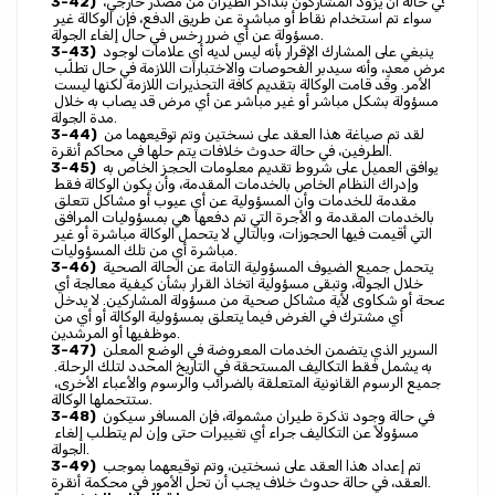
 في حالة أن يُزود المشاركون بتذاكر الطيران من مصدر خارجي، 
3-42)
سواء تم استخدام نقاط أو مباشرة عن طريق الدفع، فإن الوكالة غير 
مسؤولة عن أي ضرر رخس في حال إلغاء الجولة.
 ينبغي على المشارك الإقرار بأنه ليس لديه أي علامات لوجود 
3-43)
مرض معدٍ، وأنه سيدبر الفحوصات والاختبارات اللازمة في حال تطلّب 
الأمر. وقد قامت الوكالة بتقديم كافة التحذيرات اللازمة لكنها ليست 
مسؤولة بشكل مباشر أو غير مباشر عن أي مرض قد يصاب به خلال 
مدة الجولة.
 لقد تم صياغة هذا العقد على نسختين وتم توقيعهما من 
3-44)
الطرفين، في حالة حدوث خلافات يتم حلها في محاكم أنقرة.
 يوافق العميل على شروط تقديم معلومات الحجز الخاص به 
3-45)
وإدراك النظام الخاص بالخدمات المقدمة، وأن يكون الوكالة فقط 
مقدمة للخدمات وأن المسؤولية عن أي عيوب أو مشاكل تتعلق 
بالخدمات المقدمة و الأجرة التي تم دفعها هي بمسؤوليات المرافق 
التي أقيمت فيها الحجوزات، وبالتالي لا يتحمل الوكالة مباشرة أو غير 
مباشرة أي من تلك المسؤوليات.
 يتحمل جميع الضيوف المسؤولية التامة عن الحالة الصحية 
3-46)
خلال الجولة، وتبقى مسؤولية اتخاذ القرار بشأن كيفية معالجة أي 
صحة أو شكاوى لأية مشاكل صحية من مسؤولة المشاركين. لا يدخل 
أي مشترك في الغرض فيما يتعلق بمسؤولية الوكالة أو أي من 
موظفيها أو المرشدين.
 السرير الذي يتضمن الخدمات المعروضة في الوضع المعلن 
3-47)
به يشمل فقط التكاليف المستحقة في التاريخ المحدد لتلك الرحلة. 
جميع الرسوم القانونية المتعلقة بالضرائب والرسوم والأعباء الأخرى، 
ستتحملها الوكالة.
 في حالة وجود تذكرة طيران مشمولة، فإن المسافر سيكون 
3-48)
مسؤولاً عن التكاليف جراء أي تغييرات حتى وإن لم يتطلب إلغاء 
الجولة.
 تم إعداد هذا العقد على نسختين، وتم توقيعهما بموجب 
3-49)
العقد، في حالة حدوث خلاف يجب أن تحل الأمور في محكمة أنقرة.