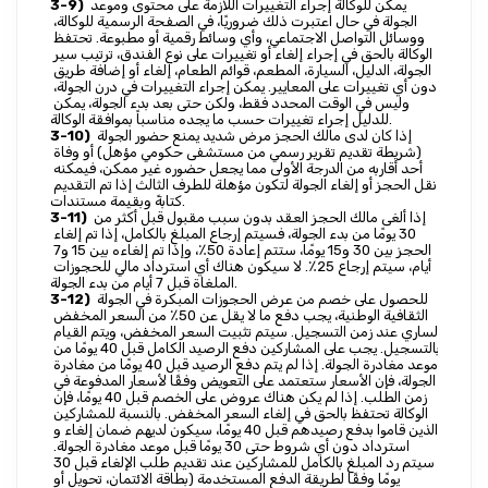
 يمكن للوكالة إجراء التغييرات اللازمة على محتوى وموعد 
3-9)
الجولة في حال اعتبرت ذلك ضروريًا، في الصفحة الرسمية للوكالة، 
ووسائل التواصل الاجتماعي، وأي وسائط رقمية أو مطبوعة. تحتفظ 
الوكالة بالحق في إجراء إلغاء أو تغييرات على نوع الفندق، ترتيب سير 
الجولة، الدليل، السيارة، المطعم، قوائم الطعام، إلغاء أو إضافة طريق 
دون أي تغييرات على المعايير. يمكن إجراء التغييرات في درن الجولة، 
وليس في الوقت المحدد فقط، ولكن حتى بعد بدء الجولة، يمكن 
للدليل إجراء تغييرات حسب ما يجده مناسباً بموافقة الوكالة.
 إذا كان لدى مالك الحجز مرض شديد يمنع حضور الجولة 
3-10)
(شريطة تقديم تقرير رسمي من مستشفى حكومي مؤهل) أو وفاة 
أحد أقاربه من الدرجة الأولى مما يجعل حضوره غير ممكن، فيمكنه 
نقل الحجز أو إلغاء الجولة لتكون مؤهلة للطرف الثالث إذا تم التقديم 
كتابةً وبقيمة مستندات.
 إذا ألغى مالك الحجز العقد بدون سبب مقبول قبل أكثر من 
3-11)
30 يومًا من بدء الجولة، فسيتم إرجاع المبلغ بالكامل، إذا تم إلغاء 
الحجز بين 30 و15 يومًا، ستتم إعادة 50٪، وإذا تم إلغاءه بين 15 و7 
أيام، سيتم إرجاع 25٪. لا سيكون هناك أي استرداد مالي للحجوزات 
الملغاة قبل 7 أيام من بدء الجولة.
 للحصول على خصم من عرض الحجوزات المبكرة في الجولة 
3-12)
الثقافية الوطنية، يجب دفع ما لا يقل عن 50٪ من السعر المخفض 
الساري عند زمن التسجيل. سيتم تثبيت السعر المخفض، ويتم القيام 
بالتسجيل. يجب على المشاركين دفع الرصيد الكامل قبل 40 يومًا من 
موعد مغادرة الجولة. إذا لم يتم دفع الرصيد قبل 40 يومًا من مغادرة 
الجولة، فإن الأسعار ستعتمد على التعويض وفقًا لأسعار المدفوعة في 
زمن الطلب. إذا لم يكن هناك عروض على الخصم قبل 40 يومًا، فإن 
الوكالة تحتفظ بالحق في إلغاء السعر المخفض. بالنسبة للمشاركين 
الذين قاموا بدفع رصيدهم قبل 40 يومًا، سيكون لديهم ضمان إلغاء و 
استرداد دون أي شروط حتى 30 يومًا قبل موعد مغادرة الجولة. 
سيتم رد المبلغ بالكامل للمشاركين عند تقديم طلب الإلغاء قبل 30 
يومًا وفقًا لطريقة الدفع المستخدمة (بطاقة الائتمان، تحويل أو 