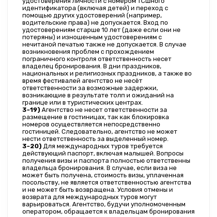
удостоверения личности с номером TCшного 
идентификатора (включая детей) и переход с 
помощью других удостоверений (например, 
водительские права) не допускается. Вход по 
удостоверениям старше 10 лет (даже если они не 
потеряны) и изношенным удостоверениям с 
нечитаной печатью также не допускается. В случае 
возникновения проблем с прохождением 
пограничного контроля ответственность несет 
владелец бронирования. В дни праздников, 
национальных и религиозных праздников, а также во 
время фестивалей агентство не несёт 
ответственности за возможные задержки, 
возникающие в результате толп и ожиданий на 
границе или в туристических центрах.
3-19)
 Агентство не несет ответственности за 
размещение в гостиницах, так как блокировка 
номеров осуществляется непосредственно 
гостиницей. Следовательно, агентство не может 
нести ответственность за выделенный номер.
3-20)
 Для международных туров требуется 
действующий паспорт, включая малышей. Вопросы 
получения визы и паспорта полностью ответственны 
владельца бронирования. В случае, если виза не 
может быть получена, стоимость визы, уплаченная 
посольству, не является ответственностью агентства 
и не может быть возвращена. Условия отмены и 
возврата для международных туров могут 
варьироваться. Агентство, будучи уполномоченным 
оператором, обращается к владельцам бронирования 