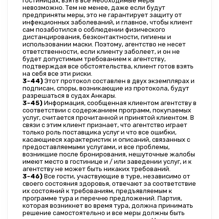
гостиницах, взять все необходимые меры 
невозможно. Тем не менее, даже если будут 
предприняты меры, это не гарантирует защиту от 
инфекционных заболеваний, и главное, чтобы клиент 
сам позаботился о соблюдении физического 
дистанцирования, безконтактности, гигиены и 
использовании маски. Поэтому, агентство не несет 
ответственности, если клиенту заболеет, и он не 
будет допустимым требованием к агентству, 
подтверждая все обстоятельства, клиент готов взять 
на себя все эти риски.
3-44)
 Этот протокол составлен в двух экземплярах и 
подписан, споры, возникающие из протокола, будут 
разрешаться в судах Анкары.
3-45)
 Информация, сообщенная клиентом агентству в 
соответствии с содержанием программ, покупаемых 
услуг, считается прочитанной и принятой клиентом. В 
связи с этим клиент признает, что агентство играет 
только роль поставщика услуг и что все ошибки, 
касающиеся характеристик и описаний, связанных с 
предоставляемыми услугами, и все проблемы, 
возникшие после бронирования, нешуточные жалобы 
имеют место в гостинице и / или заведении услуг, и к 
агентству не может быть никаких требований.
3-46)
 Все гости, участвующие в туре, независимо от 
своего состояния здоровья, отвечают за соответствие 
их состояний к требованиям, предъявляемым к 
программе тура и перечню предложений. Партия, 
которая возникнет во время тура, должна принимать 
решение самостоятельно и все меры должны быть 