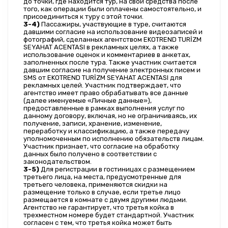
до точки, где находится тур, на свои средства после 
того, как операции были оплачены самостоятельно, и 
присоединиться к туру с этой точки.
3-4)
 Пассажиры, участвующие в туре, считаются 
давшими согласие на использование видеозаписей и 
фотографий, сделанных агентством EKOTREND TURİZM 
SEYAHAT ACENTASI в рекламных целях, а также 
использование оценок и комментариев в анкетах, 
заполненных после тура. Также участник считается 
давшим согласие на получение электронных писем и 
SMS от EKOTREND TURİZM SEYAHAT ACENTASI для 
рекламных целей. Участник подтверждает, что 
агентство имеет право обрабатывать все данные 
(далее именуемые «Личные данные»), 
предоставленные в рамках выполнения услуг по 
данному договору, включая, но не ограничиваясь, их 
получение, записи, хранение, изменение, 
переработку и классификацию, а также передачу 
уполномоченным по исполнению обязательств лицам. 
Участник признает, что согласие на обработку 
данных было получено в соответствии с 
законодательством.
3-5)
 Для регистрации в гостиницах с размещением 
третьего лица, на места, предусмотренные для 
третьего человека, применяются скидки на 
размещение только в случае, если третье лицо 
размещается в комнате с двумя другими людьми. 
Агентство не гарантирует, что третья койка в 
трехместном номере будет стандартной. Участник 
согласен с тем, что третья койка может быть 