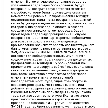
отменен. В этом случае все денежные средства, 
уплаченные владельцем бронирования, будут 
возвращены. Возвраты осуществляются тем же 
способом, которым была произведена оплата в 
момент бронирования. Возвраты наличных будут 
осуществляться наличными, возврат по кредитной 
карте будет произведен на ту же кредитную карту, с 
которой была произведена оплата, а возврат 
средств, поступивших путем перевода, будет 
произведен владельцу бронирования. В случае 
возврата по кредитной карте время, необходимое 
для возврата средств на карту владельца 
бронирования, зависит от работы соответствующего 
банка. Агентство не несет ответственности за это.
3-9)
 Агентство EKOTREND TURİZM SEYAHAT ACENTASI 
оставляет за собой право вносить изменения в 
содержание и даты тура, указанного в документах, 
предоставленных владельцу бронирования как 
приложение к договору на веб-сайте, в социальных 
сетях и всех письменных, визуальных и цифровых 
носителях. Агентство оставляет за собой право 
отменять и изменять категории отелей, 
последовательность тура, гидов, транспортные 
средства, рестораны, меню еды, отменять или 
добавлять маршруты при условии равного качества. 
Изменения могут быть произведены как до начала 
тура, так и во время самого тура. Гид также имеет 
право вносить изменения в тур во время его 
проведения с согласия и информацией агентства.
3-10)
 Владелец бронирования может передать свою 