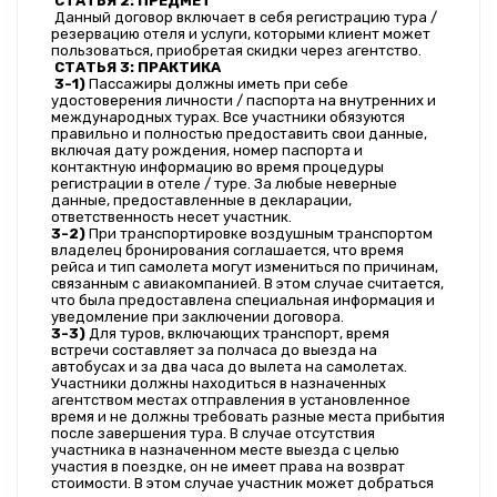
 СТАТЬЯ 2: ПРЕДМЕТ
 Данный договор включает в себя регистрацию тура / 
резервацию отеля и услуги, которыми клиент может 
пользоваться, приобретая скидки через агентство.
 СТАТЬЯ 3: ПРАКТИКА
 3-1)
 Пассажиры должны иметь при себе 
удостоверения личности / паспорта на внутренних и 
международных турах. Все участники обязуются 
правильно и полностью предоставить свои данные, 
включая дату рождения, номер паспорта и 
контактную информацию во время процедуры 
регистрации в отеле / туре. За любые неверные 
данные, предоставленные в декларации, 
ответственность несет участник.
3-2)
 При транспортировке воздушным транспортом 
владелец бронирования соглашается, что время 
рейса и тип самолета могут измениться по причинам, 
связанным с авиакомпанией. В этом случае считается, 
что была предоставлена специальная информация и 
уведомление при заключении договора.
3-3)
 Для туров, включающих транспорт, время 
встречи составляет за полчаса до выезда на 
автобусах и за два часа до вылета на самолетах. 
Участники должны находиться в назначенных 
агентством местах отправления в установленное 
время и не должны требовать разные места прибытия 
после завершения тура. В случае отсутствия 
участника в назначенном месте выезда с целью 
участия в поездке, он не имеет права на возврат 
стоимости. В этом случае участник может добраться 