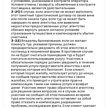
с условиями, указанными в контракте оператора. 
Условия отмены / возврата, объявленные в контракте 
поставщика, являются действительными.
3-21)
 В случае, если агентство не может выполнить 
этот пакетный туристический договор по своей вине 
или после начала тура, если тур не может быть 
завершен по вине агентства, или выявлены 
недостатки предоставленных услуг, агентство 
обязано вернуть деньги согласно условиям 
страхования путешествия и компенсировать убытки 
участника.
3-22)
 Владелец бронирования, если он желает 
покинуть тур, указывая причины, должен 
предварительно уведомить об этом агентство и 
гостиницу в письменной форме. В противном случае 
он не будет считаться покинувшим тур и будет 
считаться использовавшим услугу. Участник в 
обязательном порядке должен уведомить в течение 
получения услуги представителя агентства о всех 
вопросах, которые его беспокоят. Если клиент, 
который подал жалобу, использует услугу до конца, 
не сообщив представителям агентства о своих 
жалобах, это приводит к утрате всех прав на 
компенсацию, такие как замена услуги и возврат 
денег. Участник имеет право обратиться к агентству 
для решения своих вопросов, но в случае, если 
участник не сообщил об этом письменно во время 
тура или после него, агентство оставляет за собой 
право отказать в компенсации, разрешении 
проблемы, исследовании факта. Если клиент сделает 