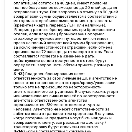
оплатившие остаток за 40 дней, имеют право на 
полное безусловное возмещение до 30 дней до даты 
отправления тура. При запросах на отмену за 30 дней 
возврат всей суммы осуществляется в соответствии с 
методом, который использовал клиент для оплаты 
(кредитная карта, перевод / EFT или наличные).
 В период раннего бронирования, при бронировании 
отелей, если владелец бронирования оформил 
страховку аннулирования путешествия, он имеет 
право на полный возврат всей суммы бронирования, 
за исключением стоимости страховки, если отмена 
произошла за 72 часа до даты заезда в отель. Если 
составляется richiesta на изменение даты, 
действующие цены и доступность в отеле будут 
определять запрос. Гость обязан принять разницу в 
цене.
3-13)
 Владелец бронирования несет 
ответственность за свои личные вещи, и агентство не 
несет ответственности за потерю/кражу/ушко, если 
только это не произошло по неосторожности 
агентства или его сотрудников. В случае кражи, утери 
или исчезновения личных вещей по неосторожности 
агентства, ответственность агентства 
ограничивается 15%-ми от стоимости тура на 
человека. Агентство не несет ответственности за 
забытые вещи в транспортных средствах. В случаях, 
когда потерянные предметы могут быть найдены и 
возвращены клиенту, все расходы на доставку / 
транспортировку будут оплачены клиентом.
3-14)
 Если в соответствии с критериями, 