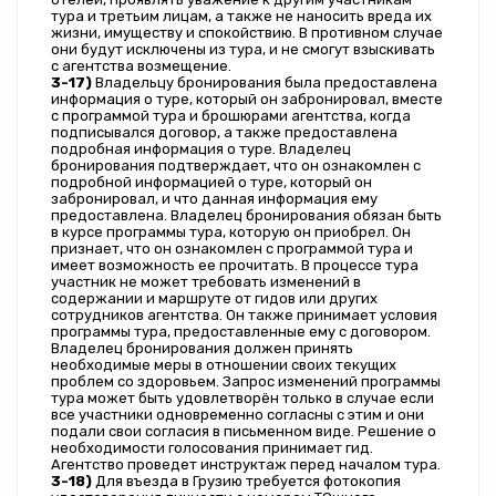
тура и третьим лицам, а также не наносить вреда их 
жизни, имуществу и спокойствию. В противном случае 
они будут исключены из тура, и не смогут взыскивать 
с агентства возмещение.
3-17)
 Владельцу бронирования была предоставлена 
информация о туре, который он забронировал, вместе 
с программой тура и брошюрами агентства, когда 
подписывался договор, а также предоставлена 
подробная информация о туре. Владелец 
бронирования подтверждает, что он ознакомлен с 
подробной информацией о туре, который он 
забронировал, и что данная информация ему 
предоставлена. Владелец бронирования обязан быть 
в курсе программы тура, которую он приобрел. Он 
признает, что он ознакомлен с программой тура и 
имеет возможность ее прочитать. В процессе тура 
участник не может требовать изменений в 
содержании и маршруте от гидов или других 
сотрудников агентства. Он также принимает условия 
программы тура, предоставленные ему с договором. 
Владелец бронирования должен принять 
необходимые меры в отношении своих текущих 
проблем со здоровьем. Запрос изменений программы 
тура может быть удовлетворён только в случае если 
все участники одновременно согласны с этим и они 
подали свои согласия в письменном виде. Решение о 
необходимости голосования принимает гид. 
Агентство проведет инструктаж перед началом тура.
3-18)
 Для въезда в Грузию требуется фотокопия 