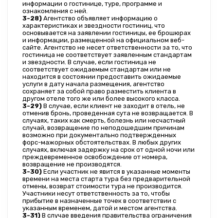
информации о гостинице, туре, программе и 
ознакомления с ней.
3-28)
 Агентство объявляет информацию о 
характеристиках и звездности гостиниц, что 
основывается на заявлении гостиницы, ее брошюрах 
и информации, размещенной на официальном веб-
сайте. Агентство не несет ответственности за то, что 
гостиница не соответствует заявленным стандартам 
и звездности. В случае, если гостиница не 
соответствует ожидаемым стандартам или не 
находится в состоянии предоставить ожидаемые 
услуги в дату начала размещения, агентство 
сохраняет за собой право разместить клиента в 
другом отеле того же или более высокого класса.
3-29)
 В случае, если клиент не заходит в отель, не 
отменив бронь, проведенная сута не возвращается. В 
случаях, таких как смерть, болезнь или несчастный 
случай, возвращение по неподошедшим причинам 
возможно при документально подтвержденных 
форс-мажорных обстоятельствах. В любых других 
случаях, включая задержку на срок от одной ночи или 
преждевременное освобождение от номера, 
возвращение не производятся.
3-30)
 Если участник не явится в указанные моменты 
времени на места старта тура без предварительной 
отмены, возврат стоимости тура не производится. 
Участники несут ответственность за то, чтобы 
прибытие в назначенные точек в соответствии с 
указанным временем, датой и местом агентства.
3-31)
 В случае введения правительства ограничения 