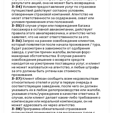
результате акций, она не может быть возвращена.
3-34)
 Условия предоставления услуг по страховке 
путешествий действуют согласно условиям, 
оговоренным страховой компанией. Агентство не 
несет ответственности за содержание, охват или 
условия применения этих положений.
3-35)
 В случае утери или повреждения багажа 
пассажира в остовной авиакомпании, действуют 
правила этого авиаперевозчика, и агентство четко 
заявляет, что не несет ответственности за это.
3-36)
 Запрос на раннее освобождение клиентом, 
который появляется после начала проживания / тура, 
будет рассмотрен в зависимости от одобрения 
завода, с учетом причин жалобы, включая форс-
мажорные обстоятельства. В случае раннего 
освобождения решение о возврате средств 
находится на усмотрение поставщика услуг, и клиент 
не может жаловаться на агентство, и любые штрафы 
за это должны быть учтены как стоимость 
проживания.
3-37)
 Клиент обязан сообщить всем недовольствам 
относительно отелей и услуг в первую очередь в 
соответствующее заведение, после чего он должен 
указывать их в любом делопроизводстве или жалобе, 
указывая отель/учреждение в качестве ответчика. В 
случае, если клиент делает какие-либо требования о 
компенсации или моральной компенсации, он не 
может адресовать их через агентство.
3-38)
 Программа обязательной страхования 
путешествий применяется для внутренних туров с 