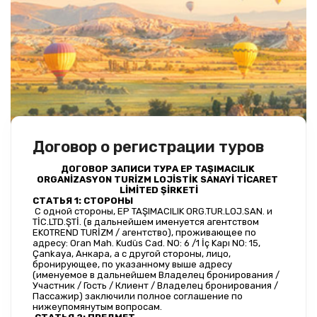
Договор о регистрации туров
ДОГОВОР ЗАПИСИ ТУРА EP TAŞIMACILIK 
ORGANİZASYON TURİZM LOJİSTİK SANAYİ TİCARET 
LİMİTED ŞİRKETİ
СТАТЬЯ 1: СТОРОНЫ
 С одной стороны, EP TAŞIMACILIK ORG.TUR.LOJ.SAN. и 
TİC.LTD.ŞTİ. (в дальнейшем именуется агентством 
EKOTREND TURİZM / агентство), проживающее по 
адресу: Oran Mah. Kudüs Cad. NO: 6 /1 İç Kapı NO: 15, 
Çankaya, Анкара, а с другой стороны, лицо, 
бронирующее, по указанному выше адресу 
(именуемое в дальнейшем Владелец бронирования / 
Участник / Гость / Клиент / Владелец бронирования / 
Пассажир) заключили полное соглашение по 
нижеупомянутым вопросам.