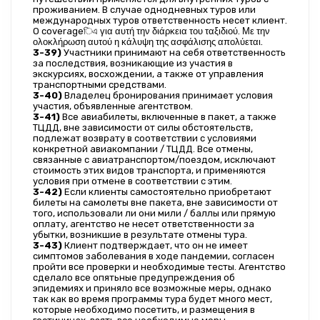
проживанием. В случае однодневных туров или 
международных туров ответственность несет клиент. 
О coverageিএ για αυτή την διάρκεια του ταξιδιού. Με την 
ολοκλήρωση αυτού η κάλυψη της ασφάλισης απολύεται.
3-39)
 Участники принимают на себя ответственность 
за последствия, возникающие из участия в 
экскурсиях, восхождении, а также от управления 
транспортными средствами.
3-40)
 Владелец бронирования принимает условия 
участия, объявленные агентством.
3-41)
 Все авиабилеты, включенные в пакет, а также 
ТЦДД, вне зависимости от силы обстоятельств, 
подлежат возврату в соответствии с условиями 
конкретной авиакомпании / ТЦДД. Все отмены, 
связанные с авиатранспортом/поездом, исключают 
стоимость этих видов транспорта, и применяются 
условия при отмене в соответствии с этим.
3-42)
 Если клиенты самостоятельно приобретают 
билеты на самолеты вне пакета, вне зависимости от 
того, использовали ли они мили / баллы или прямую 
оплату, агентство не несет ответственности за 
убытки, возникшие в результате отмены тура.
3-43)
 Клиент подтверждает, что он не имеет 
симптомов заболевания в ходе пандемии, согласен 
пройти все проверки и необходимые тесты. Агентство 
сделало все опятьные предупреждения об 
эпидемиях и приняло все возможные меры, однако 
так как во время программы тура будет много мест, 
которые необходимо посетить, и размещения в 