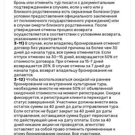
бронь или отменить тур писал и с документальным 
подтверждением в случаях, если у него или у 
близкого родственника есть серьезные болезни (при 
условии предоставления официального заключения 
от полномочного государственного учреждения) или 
в случаи смерти близкого родственника. После 
утверждения отмены процесс возврата 
осуществляется в соответствии с условиями возврата, 
указанными в контракте.
3-11)
 В случае, если владелец бронирования отменит 
договор без уважительной причины за более чем 30 
дней до начала тура, вся сумма отменяется. Если 
отпуск отменен за 30—15 дней, возвращается 50% от 
стоимости договора. При отмене за 15-7 дней 
возвращается 25%. В случае отмены за 7 дней до 
начала тура, возврат владельцу бронирования не 
делается.
3-12)
 Чтобы воспользоваться скидкой на раннее 
бронирование на внутренние культурные туры, 
необходимо внести не менее 50% от объявленной 
скидочной стоимости на момент регистрации. Скидка 
фиксируется, и регистрация клиента переходит в 
статус завершенной. Участники должны внести весь 
остаток суммы за 40 дней до даты отправления тура. 
Если остаток не будет закрыт за 40 дней до даты 
отправления, остающаяся сумма будет пересчитана 
по действующей цене на дату оплаты. Если за 40 
дней никакие акции не проводятся, агентство 
оставляет за собой право отменить примененные к 
этому бронированию скидки. Все участники, 