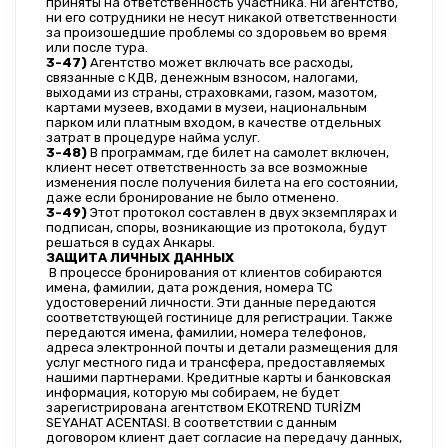
приняты на ответственность участника. Ни агентство, 
ни его сотрудники не несут никакой ответственности 
за произошедшие проблемы со здоровьем во время 
или после тура.
3-47)
 Агентство может включать все расходы, 
связанные с КДВ, денежным взносом, налогами, 
выходами из страны, страховками, газом, мазотом, 
картами музеев, входами в музеи, национальным 
парком или платным входом, в качестве отдельных 
затрат в процедуре найма услуг.
3-48)
 В программам, где билет на самолет включен, 
клиент несет ответственность за все возможные 
изменения после получения билета на его состоянии, 
даже если бронирование не было отменено.
3-49)
 Этот протокол составлен в двух экземплярах и 
подписан, споры, возникающие из протокола, будут 
решаться в судах Анкары.
ЗАЩИТА ЛИЧНЫХ ДАННЫХ
 В процессе бронирования от клиентов собираются 
имена, фамилии, дата рождения, номера TC 
удостоверений личности. Эти данные передаются 
соответствующей гостинице для регистрации. Также 
передаются имена, фамилии, номера телефонов, 
адреса электронной почты и детали размещения для 
услуг местного гида и трансфера, предоставляемых 
нашими партнерами. Кредитные карты и банковская 
информация, которую мы собираем, не будет 
зарегистрирована агентством EKOTREND TURİZM 
SEYAHAT ACENTASI. В соответствии с данным 
договором клиент дает согласие на передачу данных, 