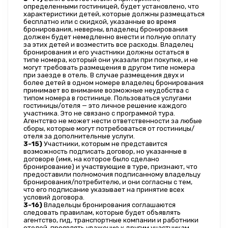
определенными гостиницей, будет установлено, что 
характеристики детей, которые должны размещаться 
бесплатно или с скидкой, указанные во время 
бронирования, неверны, владелец бронирования 
должен будет немедленно внести и полную оплату 
за этих детей и возместить все расходы. Владелец 
бронирования и его участники должны остаться в 
типе номера, который они указали при покупке, и не 
могут требовать размещения в другом типе номера 
при заезде в отель. В случае размещения двух и 
более детей в одном номере владелец бронирования 
принимает во внимание возможные неудобства с 
типом номера в гостинице. Пользоваться услугами 
гостиницы/отеля — это личное решение каждого 
участника. Это не связано с программой тура. 
Агентство не может нести ответственности за любые 
сборы, которые могут потребоваться от гостиницы/
отеля за дополнительные услуги.
3-15)
 Участники, которым не представится 
возможность подписать договор, но указанные в 
договоре (имя, на которое было сделано 
бронирование) и участвующие в туре, признают, что 
предоставили полномочия подписанному владельцу 
бронирования/потребителю, и они согласны с тем, 
что его подписание указывает на принятие всех 
условий договора.
3-16)
 Владельцы бронирования соглашаются 
следовать правилам, которые будет объявлять 
агентство, гид, транспортные компании и работники 
отелей, проявлять уважение к другим участникам 