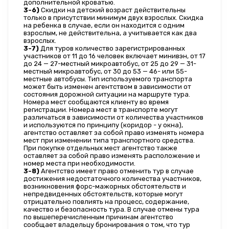
дополнительной кроватью.
3-6)
 Скидки на детский возраст действительны 
только в присутствии минимум двух взрослых. Скидка 
на ребенка в случае, если он находится с одним 
взрослым, не действительна, а учитывается как два 
взрослых.
3-7)
 Для туров количество зарегистрированных 
участников от 11 до 16 человек включает минивэн, от 17 
до 24 — 27-местный микроавтобус, от 25 до 29 — 31-
местный микроавтобус, от 30 до 53 — 46- или 55-
местные автобусы. Тип используемого транспорта 
может быть изменен агентством в зависимости от 
состояния дорожной ситуации на маршруте тура. 
Номера мест сообщаются клиенту во время 
регистрации. Номера мест в транспорте могут 
различаться в зависимости от количества участников 
и используются по принципу (коридор - у окна), 
агентство оставляет за собой право изменять номера 
мест при изменении типа транспортного средства. 
При покупке отдельных мест агентство также 
оставляет за собой право изменять расположение и 
номер места при необходимости.
3-8)
 Агентство имеет право отменить тур в случае 
достижения недостаточного количества участников, 
возникновения форс-мажорных обстоятельств и 
непредвиденных обстоятельств, которые могут 
отрицательно повлиять на процесс, содержание, 
качество и безопасность тура. В случае отмены тура 
по вышеперечисленным причинам агентство 
сообщает владельцу бронирования о том, что тур 