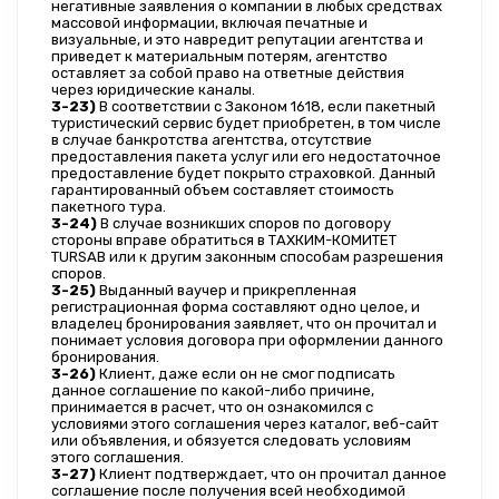
негативные заявления о компании в любых средствах 
массовой информации, включая печатные и 
визуальные, и это навредит репутации агентства и 
приведет к материальным потерям, агентство 
оставляет за собой право на ответные действия 
через юридические каналы.
3-23)
 В соответствии с Законом 1618, если пакетный 
туристический сервис будет приобретен, в том числе 
в случае банкротства агентства, отсутствие 
предоставления пакета услуг или его недостаточное 
предоставление будет покрыто страховкой. Данный 
гарантированный объем составляет стоимость 
пакетного тура.
3-24)
 В случае возникших споров по договору 
стороны вправе обратиться в ТАХКИМ-КОМИТЕТ 
TURSAB или к другим законным способам разрешения 
споров.
3-25)
 Выданный ваучер и прикрепленная 
регистрационная форма составляют одно целое, и 
владелец бронирования заявляет, что он прочитал и 
понимает условия договора при оформлении данного 
бронирования.
3-26)
 Клиент, даже если он не смог подписать 
данное соглашение по какой-либо причине, 
принимается в расчет, что он ознакомился с 
условиями этого соглашения через каталог, веб-сайт 
или объявления, и обязуется следовать условиям 
этого соглашения.
3-27)
 Клиент подтверждает, что он прочитал данное 
соглашение после получения всей необходимой 