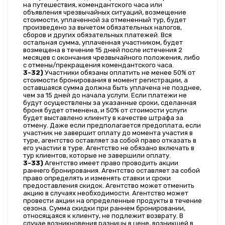
на путешествия, комендантского часа или 
объявления чрезвычайных ситуаций, возмещение 
стоимости, уплаченной за отмененный тур, будет 
произведено за вычетом обязательных налогов, 
сборов и других обязательных платежей. Вся 
остальная сумма, уплаченная участником, будет 
возмещена в течение 15 дней после истечения 2 
месяцев с окончания чрезвычайного положения, либо 
с отмены/прекращения комендантского часа.
3-32)
 Участники обязаны оплатить не менее 50% от 
стоимости бронирования в момент регистрации, а 
оставшаяся сумма должна быть уплачена не позднее, 
чем за 15 дней до начала услуги. Если платежи не 
будут осуществлены за указанные сроки, сделанная 
броня будет отменена, и 50% от стоимости услуги 
будет выставлено клиенту в качестве штрафа за 
отмену. Даже если предполагается предоплата, если 
участник не завершит оплату до момента участия в 
туре, агентство оставляет за собой право отказать в 
его участии в туре. Агентство не обязано включать в 
тур клиентов, которые не завершили оплату.
3-33)
 Агентство имеет право проводить акции 
раннего бронирования. Агентство оставляет за собой 
право определять и изменять ставки и сроки 
предоставления скидок. Агентство может отменить 
акцию в случаях необходимости. Агентство может 
провести акции на определенные продукты в течение 
сезона. Сумма скидки при раннем бронировании, 
относящаяся к клиенту, не подлежит возврату. В 
случае возникновения разницы в цене, возникшей в 