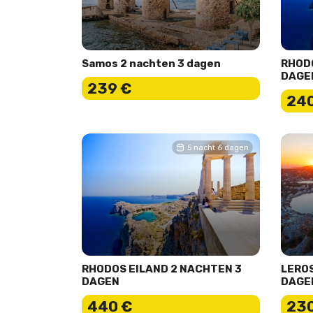
Samos 2 nachten 3 dagen
RHODO
DAGE
239 €
240
5 nacht 6 dagen
RHODOS EILAND 2 NACHTEN 3
LEROS
DAGEN
DAGE
440 €
230