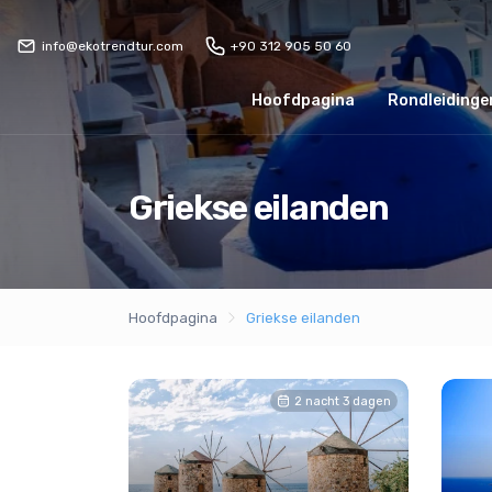
info@ekotrendtur.com
+90 312 905 50 60
Hoofdpagina
Rondleidingen
Griekse eilanden
Hoofdpagina
Griekse eilanden
2 nacht 3 dagen