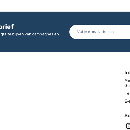
brief
oogte te blijven van campagnes en
In
Me
Gö
Te
E-
So