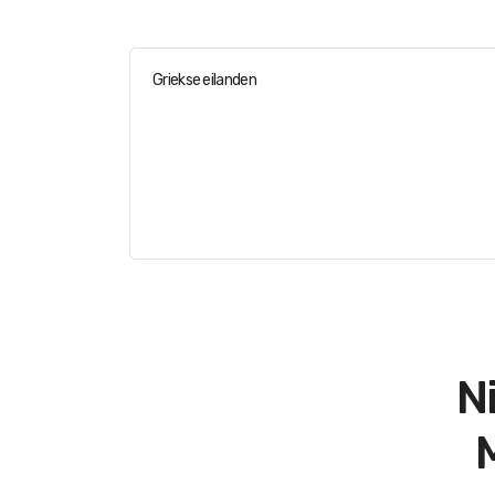
Griekse eilanden
N