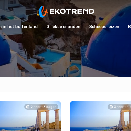
 in het buitenland
Griekse eilanden
Scheepsreizen
B
2 nacht 3 dagen
3 nacht 4