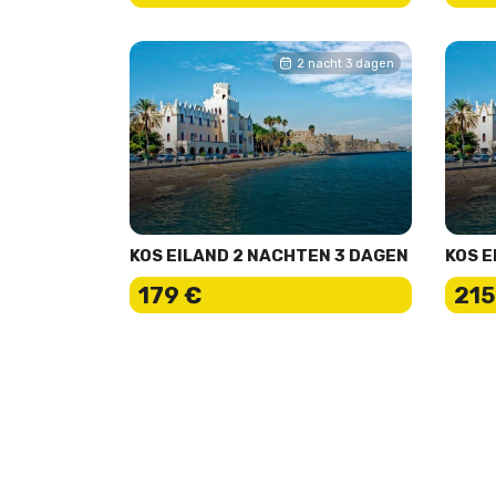
2 nacht 3 dagen
KOS EILAND 2 NACHTEN 3 DAGEN
KOS E
179 €
215