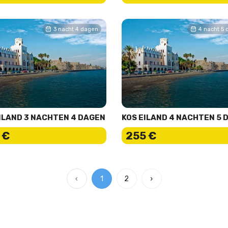
3 nacht 4 dagen
4 nacht 5
ILAND 3 NACHTEN 4 DAGEN
KOS EILAND 4 NACHTEN 5 
 €
255 €
‹
1
2
›