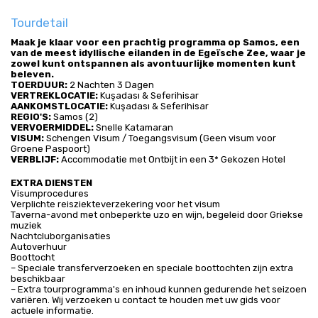
Tourdetail
Maak je klaar voor een prachtig programma op Samos, een 
van de meest idyllische eilanden in de Egeïsche Zee, waar je 
zowel kunt ontspannen als avontuurlijke momenten kunt 
beleven.
TOERDUUR:
 2 Nachten 3 Dagen
VERTREKLOCATIE:
 Kuşadası & Seferihisar
AANKOMSTLOCATIE:
 Kuşadası & Seferihisar 
REGIO'S:
 Samos (2)
VERVOERMIDDEL:
 Snelle Katamaran
VISUM:
 Schengen Visum / Toegangsvisum (Geen visum voor 
Groene Paspoort)
VERBLIJF:
 Accommodatie met Ontbijt in een 3* Gekozen Hotel
EXTRA DIENSTEN
Visumprocedures
Verplichte reisziekteverzekering voor het visum
Taverna-avond met onbeperkte uzo en wijn, begeleid door Griekse 
muziek
Nachtcluborganisaties
Autoverhuur
Boottocht
– Speciale transferverzoeken en speciale boottochten zijn extra 
beschikbaar
– Extra tourprogramma's en inhoud kunnen gedurende het seizoen 
variëren. Wij verzoeken u contact te houden met uw gids voor 
actuele informatie.