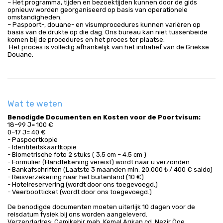
– Het programma, tijden en bezoektijden kunnen door de gids 
opnieuw worden georganiseerd op basis van operationele 
omstandigheden.
– Paspoort-, douane- en visumprocedures kunnen variëren op 
basis van de drukte op die dag. Ons bureau kan niet tussenbeide 
komen bij de procedures en het proces ter plaatse.
 Het proces is volledig afhankelijk van het initiatief van de Griekse 
Douane.
Wat te weten
Benodigde Documenten en Kosten voor de Poortvisum:
18–99 J= 100 €
0–17 J= 40 €
- Paspoortkopie
- Identiteitskaartkopie
- Biometrische foto 2 stuks ( 3,5 cm – 4,5 cm )
- Formulier (Handtekening vereist) wordt naar u verzonden
- Bankafschriften (Laatste 3 maanden min. 20.000 ₺ / 400 € saldo)
- Reisverzekering naar het buitenland (10 €)
- Hotelreservering (wordt door ons toegevoegd.)
- Veerbootticket (wordt door ons toegevoegd.)
De benodigde documenten moeten uiterlijk 10 dagen voor de
reisdatum fysiek bij ons worden aangeleverd.
Verzendadres: Camikebir mah. Kemal Arıkan cd. Nezir Öge