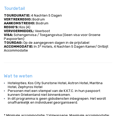
Tourdetail
TOURDURATIE:
 4 Nachten 5 Dagen
VERTREKREGIO:
 Bodrum
AANKOMSTREGIO: 
Bodrum
REGIO'S:
 Kos (4)
VERVOERMIDDEL: 
Veerboot
VISA:
 Schengenvisa / Toegangsvisa (Geen visa voor Groene 
Paspoorten)
TOURDAG:
 Op de aangegeven dagen in de prijstabel
ACCOMMODATIE:
 In 3* Hotels, 4 Nachten 5 Dagen Kamer/ Ontbijt 
Accommodatie
Wat te weten
Hotelopties; Kos City Sunstone Hotel, Astron Hotel, Maritina
Hotel, Zephyros Hotel
Personen met een stempel van de K.K.T.C. in hun paspoort
kunnen Griekenland niet binnenkomen.
In dit programma is geen gidsdiensten inbegrepen. Het wordt
onafhankelijk en individueel georganiseerd.
* Minimale accommodatie; 1 Volwassene, Maximale accommodatie;