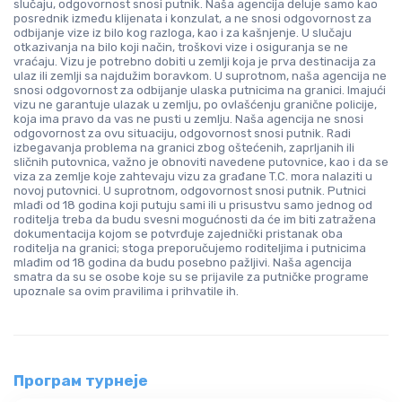
slučaju, odgovornost snosi putnik. Naša agencija deluje samo kao
posrednik između klijenata i konzulat, a ne snosi odgovornost za
odbijanje vize iz bilo kog razloga, kao i za kašnjenje. U slučaju
otkazivanja na bilo koji način, troškovi vize i osiguranja se ne
vraćaju. Vizu je potrebno dobiti u zemlji koja je prva destinacija za
ulaz ili zemlji sa najdužim boravkom. U suprotnom, naša agencija ne
snosi odgovornost za odbijanje ulaska putnicima na granici. Imajući
vizu ne garantuje ulazak u zemlju, po ovlašćenju granične policije,
koja ima pravo da vas ne pusti u zemlju. Naša agencija ne snosi
odgovornost za ovu situaciju, odgovornost snosi putnik. Radi
izbegavanja problema na granici zbog oštećenih, zaprljanih ili
sličnih putovnica, važno je obnoviti navedene putovnice, kao i da se
viza za zemlje koje zahtevaju vizu za građane T.C. mora nalaziti u
novoj putovnici. U suprotnom, odgovornost snosi putnik. Putnici
mlađi od 18 godina koji putuju sami ili u prisustvu samo jednog od
roditelja treba da budu svesni mogućnosti da će im biti zatražena
dokumentacija kojom se potvrđuje zajednički pristanak oba
roditelja na granici; stoga preporučujemo roditeljima i putnicima
mlađim od 18 godina da budu posebno pažljivi. Naša agencija
smatra da su se osobe koje su se prijavile za putničke programe
upoznale sa ovim pravilima i prihvatile ih.
Програм турнеје