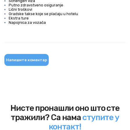
Schengen viza
Putno zdravstveno osiguranje
Lični troškovi
Gradske takse koje se plaćaju u hotelu
Ekstra ture
Napojnica za vozača
Напишите коментар
Нисте пронашли оно што сте
тражили? Са нама
ступите у
контакт!