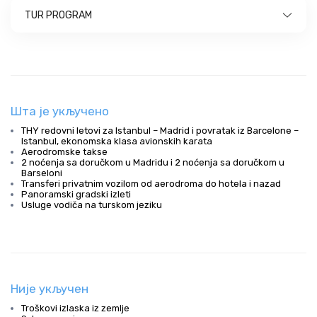
TUR PROGRAM
Шта је укључено
THY redovni letovi za Istanbul – Madrid i povratak iz Barcelone –
Istanbul, ekonomska klasa avionskih karata
Aerodromske takse
2 noćenja sa doručkom u Madridu i 2 noćenja sa doručkom u
Barseloni
Transferi privatnim vozilom od aerodroma do hotela i nazad
Panoramski gradski izleti
Usluge vodiča na turskom jeziku
Није укључен
Troškovi izlaska iz zemlje