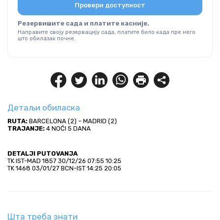
Провери доступност
Резервишите сада и платите касније.
Направите своју резервацију сада, платите било када пре него
што обилазак почне.
Детаљи обиласка
RUTA:
 BARCELONA (2) – MADRID (2)
TRAJANJE:
 4 NOĆI 5 DANA
DETALJI PUTOVANJA
TK IST-MAD 1857 30/12/26 07:55 10:25
TK 1468 03/01/27 BCN-IST 14:25 20:05
Шта треба знати