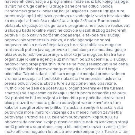
navedenih destinacija u programima može se, iz bilo kojeg razloga,
izvršiti na druge dane ili u druge dane prema odluci vodiča.
Panoramski gradski obilazak koji je uključen u paketu druge ture,
predstavlja opšti obilazak gradova uz vođenje iz vozila bez ulaznica
za muzeje i arheološka nalazišta, a traje 2-3 sata. Panoramski
obilazak, uključujući i druge ture u programu, ne može se realizovati
u slučaju kada lokalne vlasti ne dozvole ulazak ili zbog zatvorenih
puteva ili bilo kakvih održanih događanja, a takođe ni u slučaju
nepovoljnih vremenskih uslova, a naša agencija ne snosi
odgovornost za neizvršenje takvih tura. Neki obilasku mogu se
realizovati putem javnog prevoza ili pešačenja na mestima gde je
ulazak automobilom zabranjen, ukoliko je to moguće. Ekstra ture
organizuje lokalna agencija uz minimum od 20 učesnika. U slučaju
nedovoljnog broja prisutnih, ture se ne mogu realizovati ili se cena,
sadržaj i korišćeni prevoz mogu menjati u zavisnosti od broja
učesnika. Takođe, dani i sati tura mogu se menjati prema radnom
vremenu muzeja i arheoloških nalazišta i vremenskim uslovima
prema odluci vodiča. Ekstra ture su opcione i nisu obavezne.
Putnici koji ne žele da učestvuju u organizovanim ekstra turama
smatraju se saglasnim da čekaju u dostupnom odmorištu na putu.
Ovi putnici će biti ostavljeni u odmorištu pre početka ekstra ture i
biće preuzeti na mestu gde su ostavljeni nakon završetka ture.
Kako bi izbegli probleme prilikom izlaska iz zemlje ili ulaska, vaša
putovnica mora imati rok važenja od 6 meseci nakon završetka
putovanja. Putnici sa T.C. zelenom putovnicom, koji putuju, su
obavezni da obnove svoje putovnice ako je datum izdavanja stariji
od 10 godina; u suprotnom, mogu biti odbijeni ulazak u zemlju ili im
može biti onemogućen let od strane aviokompanije iz Turske. U tom