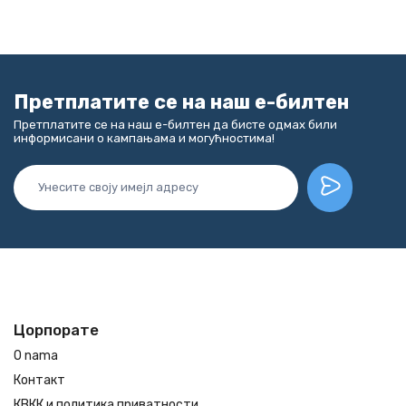
Претплатите се на наш е-билтен
Претплатите се на наш е-билтен да бисте одмах били
информисани о кампањама и могућностима!
Цорпорате
O nama
Контакт
КВКК и политика приватности