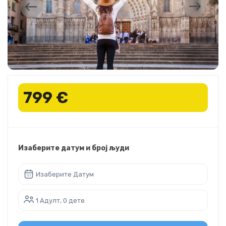
799 €
Изаберите датум и број људи
Изаберите Датум
1 Адулт, 0 дете