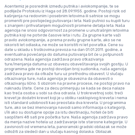
Acentemiz je posrednik između putnika i aviokompanije, te se
podliježe Protokolu iz Haga od 28.09.1955. godine. Postoji rizik od
kašnjenja na redovnim i posebnim letovima ili satnice se mogu
promeniti pre postojećeg putovanja i leta. Naši putnici su kupili turu
s znanjem i prihvatanjem mogućnosti promene detalja leta. Naša
agencija ne snosi odgovornost za promene u unutrašnjim letovima
putnika koji ne potvrde časove leta i rutu. Za grupne karte važi
pravilo aviokompanije, a prema pravilu grupne karte, ako se ne
iskoristi let odlaska, ne može se koristiti ni let povratka. Cene su
date u skladu s troškovima prevoza na dan 01.01.2011. godine, a
eventualna povećanja do datuma putovanja bit će u potpunosti
odrazena. Naša agencija zadržava pravo otkazivanja
ture/menjanja datuma uz obavezu obaveštavanja svojih gostiju. U
programima gde ne postoji dovoljan broj sudionika, naša agencija
zadržava pravo da otkaže turu uz prethodnu obavest. U slučaju
otkazivanja ture, naša agencija je obavezna da obavesti o
otkazivanju lično. S obzirom na pravne procese, ne postoji pravo na
naknadu štete. Cene za decu primenjuju se kada se deca nalaze
kao treća osoba u sobi sa dva odrasla. U trokrevetnoj sobi; treći
krevet je dodatni krevet koji je u obliku rasklopivog kreveta i nema
isti standard udobnosti kao preostala dva kreveta. U programima
ture, ako se bez imenovanja navodi samo informacija o kategoriji,
i/ili ako su dostupne opcije za istu destinaciju, hoteli će biti
saopšteni 48 sati pre početka ture. Naša agencija zadržava pravo
da menja nazive hotela uz zadržavanje iste starosne kategorije. U
zavisnosti od vremena leta, panoramski gradski obilazak se može
odložiti za sledeći dan u slučaju kasnog dolaska. Obilazak