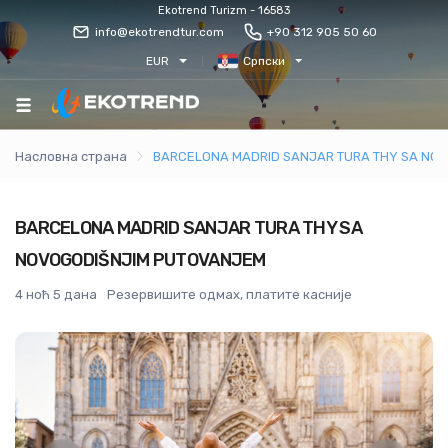
Ekotrend Turizm - 16583
info@ekotrendtur.com
+90 312 905 50 60
EUR
Српски
Насловна страна
BARCELONA MADRID SANJAR TURA THY SA NO
BARCELONA MADRID SANJAR TURA THY SA
NOVOGODIŠNJIM PUTOVANJEM
4 ноћ 5 дана
Резервишите одмах, платите касније