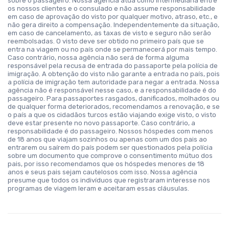
sobre o passageiro. Nossa agência atua como intermediária entre
os nossos clientes e o consulado e não assume responsabilidade
em caso de aprovação do visto por qualquer motivo, atraso, etc., e
não gera direito a compensação. Independentemente da situação,
em caso de cancelamento, as taxas de visto e seguro não serão
reembolsadas. O visto deve ser obtido no primeiro país que se
entra na viagem ou no país onde se permanecerá por mais tempo.
Caso contrário, nossa agência não será de forma alguma
responsável pela recusa de entrada do passaporte pela polícia de
imigração. A obtenção do visto não garante a entrada no país, pois
a polícia de imigração tem autoridade para negar a entrada. Nossa
agência não é responsável nesse caso, e a responsabilidade é do
passageiro. Para passaportes rasgados, danificados, molhados ou
de qualquer forma deteriorados, recomendamos a renovação, e se
o país a que os cidadãos turcos estão viajando exige visto, o visto
deve estar presente no novo passaporte. Caso contrário, a
responsabilidade é do passageiro. Nossos hóspedes com menos
de 18 anos que viajam sozinhos ou apenas com um dos pais ao
entrarem ou saírem do país podem ser questionados pela polícia
sobre um documento que comprove o consentimento mútuo dos
pais, por isso recomendamos que os hóspedes menores de 18
anos e seus pais sejam cautelosos com isso. Nossa agência
presume que todos os indivíduos que registraram interesse nos
programas de viagem leram e aceitaram essas cláusulas.