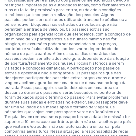
impossibilidade de realização dos passeios mencionados devido a
restrições impostas pelas autoridades locais, como fechamento de
ruas ou falta de permissão para entrar, ou devido a condições
climáticas que impeçam a realização dos passeios. Alguns
passeios podem ser realizados utilizando transporte público ou a
pé, se houver bloqueios nas estradas ou nos locais que não
permitem a entrada de veículos. Os passeios extras são
organizados pela agência local que atendemos, com a condição de
um mínimo de 20 participantes. Se o número mínimo não for
atingido, as excursões podem ser canceladas ou os preços,
conteúdo e veículos utilizados podem variar dependendo do
número de participantes. Além disso, os dias e horários dos
passeios podem ser alterados pelo guia, dependendo da situação
de abertura/fechamento dos museus, locais históricos a serem
visitados e condições climáticas. A participação nos passeios
extras é opcional e não é obrigatória. Os passageiros que não
desejarem participar dos passeios extras organizados durante a
viagem aceitam aguardar em uma área de descanso ao longo da
estrada. Esses passageiros serão deixados em uma área de
descanso durante o passeio e serão buscados no ponto onde
foram deixados após o término do passeio. Para evitar problemas
durante suas saídas e entradas no exterior, seu passaporte deve
ter uma validade de 6 meses após o término da viagem. Os
hóspedes que viajam com passaporte verde da República da
Turquia devem renovar seus passaportes se a data de emissão for
superior a 10 anos; caso contrário, podem não ser aceitos pelo país
que visitam e/ou podem não ser autorizados a embarcar pela
companhia aérea turca. Nessa situação, a responsabilidade recai