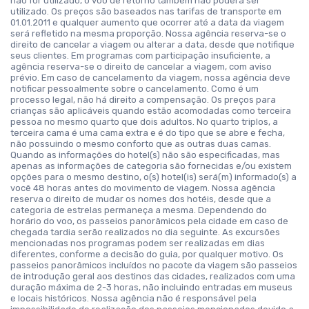
não for utilizado, o voo de retorno também não poderá ser
utilizado. Os preços são baseados nas tarifas de transporte em
01.01.2011 e qualquer aumento que ocorrer até a data da viagem
será refletido na mesma proporção. Nossa agência reserva-se o
direito de cancelar a viagem ou alterar a data, desde que notifique
seus clientes. Em programas com participação insuficiente, a
agência reserva-se o direito de cancelar a viagem, com aviso
prévio. Em caso de cancelamento da viagem, nossa agência deve
notificar pessoalmente sobre o cancelamento. Como é um
processo legal, não há direito a compensação. Os preços para
crianças são aplicáveis quando estão acomodadas como terceira
pessoa no mesmo quarto que dois adultos. No quarto triplos, a
terceira cama é uma cama extra e é do tipo que se abre e fecha,
não possuindo o mesmo conforto que as outras duas camas.
Quando as informações do hotel(s) não são especificadas, mas
apenas as informações de categoria são fornecidas e/ou existem
opções para o mesmo destino, o(s) hotel(is) será(m) informado(s) a
você 48 horas antes do movimento de viagem. Nossa agência
reserva o direito de mudar os nomes dos hotéis, desde que a
categoria de estrelas permaneça a mesma. Dependendo do
horário do voo, os passeios panorâmicos pela cidade em caso de
chegada tardia serão realizados no dia seguinte. As excursões
mencionadas nos programas podem ser realizadas em dias
diferentes, conforme a decisão do guia, por qualquer motivo. Os
passeios panorâmicos incluídos no pacote da viagem são passeios
de introdução geral aos destinos das cidades, realizados com uma
duração máxima de 2-3 horas, não incluindo entradas em museus
e locais históricos. Nossa agência não é responsável pela