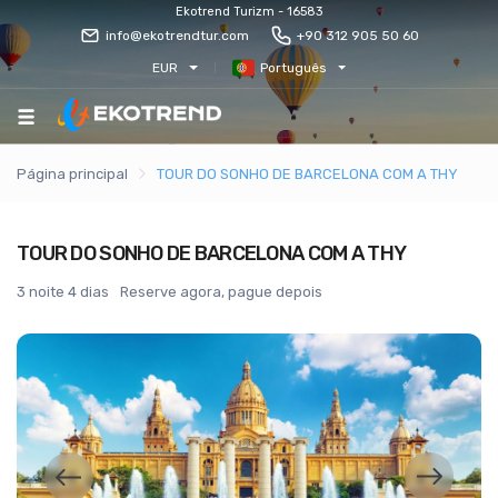
Ekotrend Turizm - 16583
info@ekotrendtur.com
+90 312 905 50 60
EUR
Português
Página principal
TOUR DO SONHO DE BARCELONA COM A THY
TOUR DO SONHO DE BARCELONA COM A THY
3 noite 4 dias
Reserve agora, pague depois