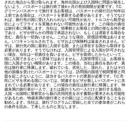
された地点から受け取られます。海外出国および入国時に問題が発生し
ないよう、パスポートは旅行終了後6ヶ月の有効期限が必要です。T.C.
グリーンパスポートで旅行するお客様は、パスポートの発行日が10年以
上前である場合は、パスポートを更新する必要があります。そうでなけ
れば、旅行先の国に受け入れられない可能性があり、トルコから航空会
社によってフライトを実施されない可能性があります。この場合の責任
は旅行者に帰属します。当社は、領事館とお客様との間の単なる仲介者
であり、ビザが何らかの理由で承認されない、もしくは遅延する場合を
含む、責任を一切負いません。このような場合、賠償請求権はありませ
ん。いつキャンセルされても、ビザおよび保険料は返金されません。ビ
ザは、旅行先の国に最初に入国する国、または滞在する国から取得する
必要があります。そうでなければ、入国管理官による入国が許可されな
い場合、当社は一切責任を負いません。ビザを取得したからといって、
国に入国できるという意味ではありません。入国管理官には、お客様を
国に入国させない権限があります。この場合、当社は責任を負わず、責
任は旅行者に帰属します。破れている、劣化した、濡れた、またはその
他の損傷を受けたパスポートについては、訪問国の国境で税関警察と問
題を起こさないように、該当するパスポートの更新が必要です。T.C.市
民にビザを求める国については、関連するビザが新しいパスポートに含
まれている必要があります。この場合の責任は旅行者に帰属します。18
歳未満の旅行者が一人で、または親のうちの一人だけと旅行する場合、
入国・出国時に警察官から親の共同同意を示す書類が要求される可能性
があるため、18歳未満の旅行者とその親にはこの点に配慮することをお
勧めします。当社は、旅行プログラムに登録した全ての参加者がこれら
の条件を読み、了承したものと見なします。