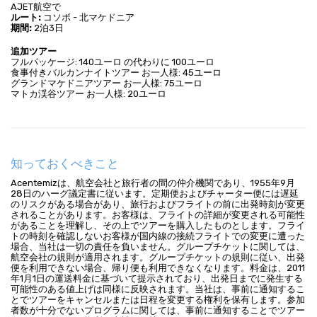
AJET航空で
ルート:
 コソボ - 北マケドニア
期間:
 2泊3日
追加ツアー
フルパッケージ: 140ユーロ の代わりに 100ユーロ
食事付きバルカンナイトツアー お一人様: 45ユーロ
グランドマケドニアツアー お一人様: 75ユーロ
マトカ渓谷ツアー お一人様: 20ユーロ
知っておくべきこと
Acentemizは、航空会社と旅行者の間の仲介機関であり、1955年9月
28日のハーグ議定書に従います。定期便およびチャーター便には遅延
のリスクがある場合があり、旅行およびフライトの前に出発時刻が変更
されることがあります。お客様は、フライトの詳細が変更される可能性
があることを理解し、その上でツアーを購入したものとします。フライ
トの時刻を確認しないお客様が国内線の接続フライトでの変更に遭った
場合、当社は一切の責任を負いません。グループチケットに関しては、
航空会社の規則が適用されます。グループチケットの規則に従い、出発
便を利用できない場合、帰り便も利用できなくなります。料金は、2011
年1月1日の運送料金に基づいて提示されており、出発日までに発生する
可能性のある値上げは同様に反映されます。当社は、事前に通知するこ
とでツアーをキャンセルまたは日程を変更する権利を保有します。参加
者数が十分でないプログラムに関しては、事前に通知することでツアー