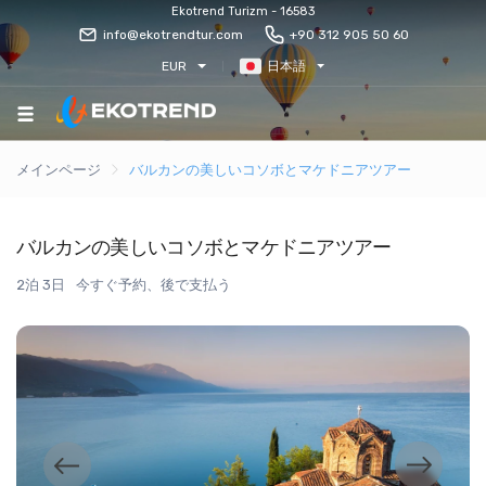
Ekotrend Turizm - 16583
info@ekotrendtur.com
+90 312 905 50 60
EUR
日本語
メインページ
バルカンの美しいコソボとマケドニアツアー
バルカンの美しいコソボとマケドニアツアー
2泊 3日
今すぐ予約、後で支払う