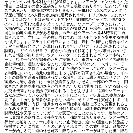
をキャンセルする権利を当社は保持します。ツアーがキャンセルされた
場合、当社はその旨を直接お知らせする義務があります。法的なプロセ
スであるため、賠償請求権はありません。子供料金は2名の大人と同じ
部屋に宿泊する3人目の参加者に適用されます。トリプルルームにおい
て、3つ目のベッドは追加ベッドであり、開閉式のベッドで、他の2つ
のベッドと同じ快適さを持っていません。ツアープログラムにおいて、
名前が指定されずにカテゴリ情報のみが提供された場合、及び/または
同じ目的地の選択肢がある場合、ホテルはツアーの出発48時間前に通
知されます。当社は、星の数が同じである限りホテル名を変更する権利
を保持します。フライトの時刻によっては、遅れて到着した場合はパノ
ラマ市街地紹介ツアーが翌日行われます。プログラムに記載されている
訪問は、ガイドの裁量で、何らかの理由で指定された日/曜日以外に行
われる場合があります。ツアーパッケージに含まれるパノラマ市街ツア
ーは、街の一般的な紹介のために実施され、車内からのガイドの説明を
含む博物館、遺跡入場を含まない最大2～3時間のツアーです。パノラ
マツアーは、プログラムで指定された他のツアーも含めて、ツアーの日
と時間において、地元の当局によって訪問が許可されない場合や、イベ
ントの影響で道路が閉鎖されている場合、または悪天候によりツアーが
実施不可能な場合には、当社は責任を負いません。一部のツアーは、閉
鎖された道路や車両の進入が許可されていない場所では、できる限り公
共交通機関または徒歩で実施されることがあります。追加のツアーは、
当社が契約している現地エージェントによって、20人以上の参加が必
要です。十分な参加者が集まらない場合、そのツアーは実施されず、追
加の観光費用、内容、使用される車両は参加者数に応じて変更されるこ
とがあります。また、ツアーの日付と時刻は、訪問先の博物館、遺跡の
開閉状況や天候によってガイドが変更することがあります。追加のツア
ーは参加者の意向により任意であり、強制ではありません。ツアー中に
行われる追加のツアーに参加しない旅行者は、道中の適当な休憩施設で
待機することに同意したものとみなされます。この旅行者は、追加のツ
アーが始まる前に道の休憩施設に降ろされ、ツアーが終了した後に降ろ