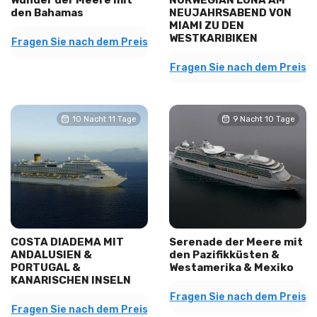
Wunder der Meere mit
NORWEGIAN LUNA AM
den Bahamas
NEUJAHRSABEND VON
MIAMI ZU DEN
WESTKARIBIKEN
Fragen Sie nach dem Preis
Fragen Sie nach dem Preis
10 Nacht 11 Tage
9 Nacht 10 Tage
COSTA DIADEMA MIT
Serenade der Meere mit
ANDALUSIEN &
den Pazifikküsten &
PORTUGAL &
Westamerika & Mexiko
KANARISCHEN INSELN
Fragen Sie nach dem Preis
Fragen Sie nach dem Preis