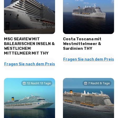
MSC SEAVIEW MIT
Costa Toscana mit
BALEARISCHEN INSELN &
Westmittelmeer &
WESTLICHEM
Sardinien THY
MITTELMEER MIT THY
Fragen Sie nach dem Preis
Fragen Sie nach dem Preis
12 Nacht 13 Tage
7 Nacht 8 Tage