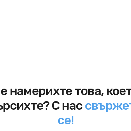
е намерихте това, кое
ърсихте? С нас
свърже
се!