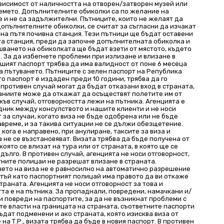
ависимост от наличността на отворен/затворен музей или
ремето. Допълнителните обиколки са по желание на
 и не са задължителни. Пътниците, които не желаят да
допълнителните обиколки, се считат за съгласни да изчакат
на пътя почивна станция. Тези пътници ще бъдат оставени
та станция, преди да започне допълнителната обиколка и
шването на обиколката ще бъдат взети от мястото, където
. За да избегнете проблеми при излизане и влизане в
ашият паспорт трябва да има валидност от поне 6 месеца
а пътуването. Пътниците с зелен паспорт на Република
то паспорт е издаден преди 10 години, трябва да го
 противен случай могат да бъдат отказани вход в страната,
аниите може да откажат да осъществят полетите им от
акъв случай, отговорността лежи на пътника. Агенцията е
дник между консулството и нашите клиенти и не носи
 за случаи, когато виза не бъде одобрена или не бъде
време, и за такива ситуации не се дължи обезщетение.
кога е направено, при анулиране, таксите за виза и
 не се възстановяват. Визата трябва да бъде получена от
 която се влизат на тура или от страната, в която ще се
дълго. В противен случай, агенцията не носи отговорност,
тните полицаи не разрешат влизане в страната.
ето на виза не е равносилно на автоматично разрешение
 тъй като паспортният полицай има правото да ви откаже
траната. Агенцията не носи отговорност за това и
та е на пътника. За пропаднали, повредени, намачкани и/
 повреди на паспортите, за да не възникнат проблеми с
те власти на границата на страната, съответните паспорти
ъдат подменени и ако страната, която изисква виза от
на Т.Р., визата трябва да бъде в новия паспорт. В противен