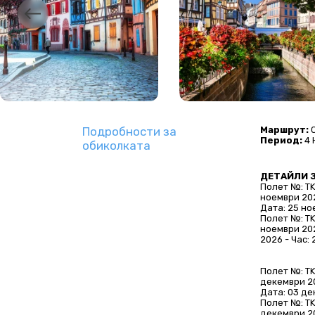
Подробности за
Маршрут:
 
Период: 
4
обиколката
ДЕТАЙЛИ 
Полет №: TK
ноември 202
Дата: 25 но
Полет №: TK
ноември 202
2026 - Час: 
Полет №: TK
декември 20
Дата: 03 де
Полет №: TK
декември 20