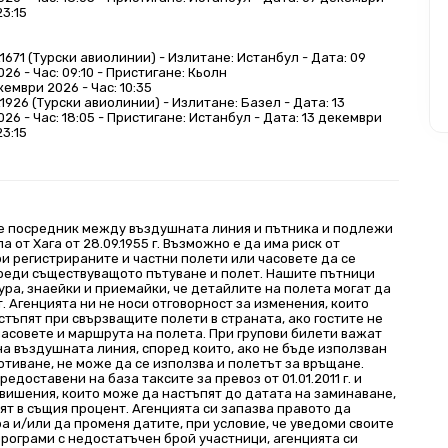
23:15
1671 (Турски авиолинии) - Излитане: Истанбул - Дата: 09 
26 - Час: 09:10 - Пристигане: Кьолн
кември 2026 - Час: 10:35
1926 (Турски авиолинии) - Излитане: Базел - Дата: 13 
26 - Час: 18:05 - Пристигане: Истанбул - Дата: 13 декември 
23:15
е посредник между въздушната линия и пътника и подлежи
а от Хага от 28.09.1955 г. Възможно е да има риск от
и регистрираните и частни полети или часовете да се
реди съществуващото пътуване и полет. Нашите пътници
ура, знаейки и приемайки, че детайлите на полета могат да
. Агенцията ни не носи отговорност за изменения, които
стъпят при свързващите полети в страната, ако гостите не
часовете и маршрута на полета. При групови билети важат
а въздушната линия, според които, ако не бъде използван
отиване, не може да се използва и полетът за връщане.
редоставени на база таксите за превоз от 01.01.2011 г. и
овишения, които може да настъпят до датата на заминаване,
ят в същия процент. Агенцията си запазва правото да
а и/или да променя датите, при условие, че уведоми своите
програми с недостатъчен брой участници, агенцията си