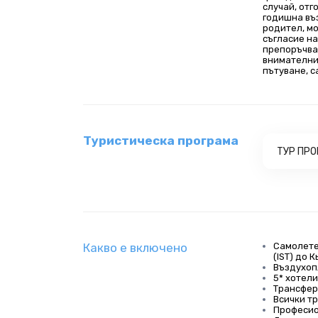
случай, отг
годишна въ
родител, м
съгласие на
препоръчва
внимателни 
пътуване, с
Туристическа програма
ТУР ПР
Какво е включено
Самолетен
(IST) до 
Въздухоп
5* хотели
Трансфер
Всички т
Професио