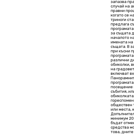
запазва пр
случай на 
правни про
когато се н
триноги ста
предлага съ
програмата 
за същата 
началото на
имената на 
същата. В з
при късни п
програмата 
различни д
обиколки, в
на градовет
включват вх
Панорамнит
програмата,
посещение 
събития, ил
обиколката,
гореспомен
обществен 
или места, 
Допълнител
минимум 20 
бъдат отме
средства мо
това, дните