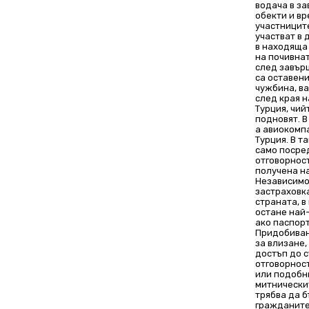
водача в з
обекти и в
участниците
участват в 
в находяща 
на почивна
след завър
са оставени
чужбина, в
след края н
Турция, чий
подновят. В
а авиокомп
Турция. В т
само посре
отговорност
получена на
Независимо 
застраховка
страната, в
остане най-
ако паспор
Придобиван
за влизане,
достъп до с
отговорност
или подобни
митнически
трябва да б
гражданите 