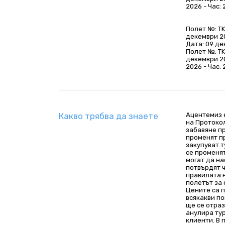
2026 - Час: 
Полет №: TK
декември 20
Дата: 09 де
Полет №: TK
декември 20
2026 - Час: 
Какво трябва да знаете
Ацентемиз 
на Протокол
забавяне пр
променят п
закупуват т
се променят
могат да на
потвърдят 
правилата н
полетът за 
Цените са п
всякакви п
ще се отраз
анулира тур
клиенти. В 