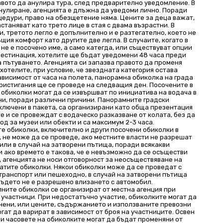
авото да анулира тура, след предварително уведомление. В
анулиране, агенцията е длъжна да уведоми лично. Поради
цедури, право на обезщетение няма. Цените за деца важат,
астаняват като трето лице в стая с двама възрастни. В
и, третото легло е допълнително и е разтегателно, което не
щия комфорт като другите две легла. В случаите, когато в
не е посочено име, а само категда, или съществуват опции
дестинация, хотелите ще бъдат уведомени 48 часа преди
 пътуването. Агенцията си запазва правото да променя
хотелите, при условие, че звездната категория остава
ависимост от часа на полета, панорамна обиколка на града
ристигания ще се проведе на следващия ден. Посочените в
обиколки могат да се извършват по инициатива на водача в
ни, поради различни причини. Панорамните градски
ключени в пакета, са организирани като обща презентация
е и се провеждат с водаческо разказване от колата, без да
од за музеи или обекти и са максимум 2-3 часа.
е обиколки, включително и други посочени обиколки в
 не може да се проведе, ако местните власти не разрешат
или в случай на затворени пътища, поради всякакви
и ако времето е такова, че е невъзможно да се осъществи
 агенцията не носи отговорност за неосъществяване на
атите обиколки. Някои обиколки може да се проведат с
транспорт или пешеходно, в случай на затворени пътища
където не е разрешено влизането с автомобил.
ните обиколки се организират от местна агенция при
участници. При недостатъчно участие, обиколките могат да
нени, или цените, съдържанието и използваните превозни
гат да варират в зависимост от броя на участниците. Освен
 и часовете на обиколките могат да бъдат променяни от