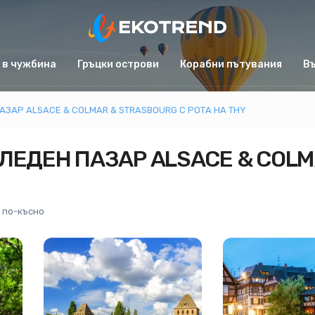
 в чужбина
Гръцки острови
Корабни пътувания
Въ
АЗАР ALSACE & COLMAR & STRASBOURG С РОТА НА THY
ЛЕДЕН ПАЗАР ALSACE & COLM
 по-късно