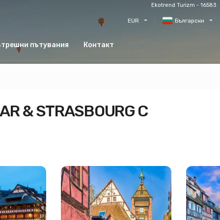
Ekotrend Turizm - 16583
EUR
Български
трешни пътувания
Контакт
AR & STRASBOURG С