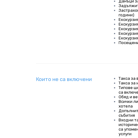
Данъци з
Задължит
Застрахо
години)
Екскурзи
Екскурзия
Екскурзия
Екскурзи
Екскурзи
Посещени
Които не са включени
Такса за 
Такса за
Типове ш
са включ
Обяд и в
Всички ли
хотела
Допълнит
събития
Входни та
историче
са упоме
услуги