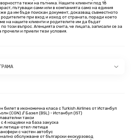
оворността тежи на пътника. Нашите клиенти под 18
зраст, пътуващи сами или в компанията само на единия
оже да им бъде поискан документ, доказващ съвместното
 родителите при вход и изход от страната, поради което
ме на нашите клиенти и родителите им да бъдат
по този въпрос. Агенцията счита, че лицата, записали се за
а прочели и приели тези условия.
ОГРАМА
 билет в икономична класа с Turkish Airlines от Истанбул
Кьолн (CGN) // Базел (BSL) - Истанбул (IST)
лавателни такси
 с 4 нощувки на база закуска
и летище-отел-летище
рансфери с частен автобус
нално обслужване от български екскурзовод