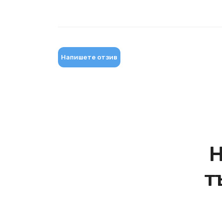
Напишете отзив
Н
т