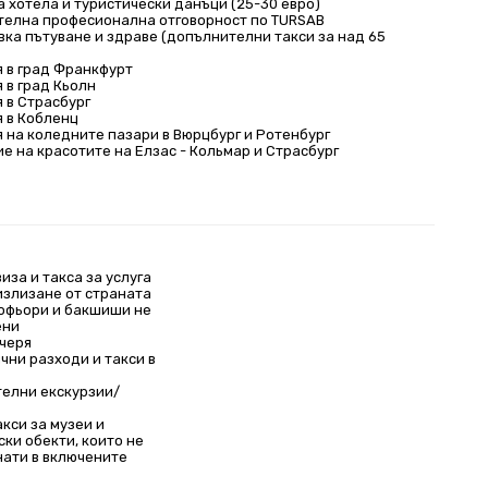
а хотела и туристически данъци (25-30 евро)
елна професионална отговорност по TURSAB
вка пътуване и здраве (допълнителни такси за над 65
я в град Франкфурт
 в град Кьолн
 в Страсбург
я в Кобленц
я на коледните пазари в Вюрцбург и Ротенбург
е на красотите на Елзас - Кольмар и Страсбург
виза и такса за услуга
 излизане от страната
офьори и бакшиши не
ени
ечеря
чни разходи и такси в
елни екскурзии/
кси за музеи и
ски обекти, които не
нати в включените