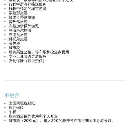
行程中所有的接送服务
行程中指定的城市游览
蒂拉那旅游
普里什蒂纳旅游
普热尔旅游
布拉加伊额外游览
莫斯塔尔旅游
布德瓦旅游
科托尔旅游
海关税
城市税
所有高速公路、停车场和检查点费用
专业土耳其语导游服务
强制保险（职业责任）
不包含
出国离境税贴纸
旅行保险
午餐
所有酒店额外费用和个人开支
城市税（20欧元）。每人20€的税费将在旅行期间由导游收取。