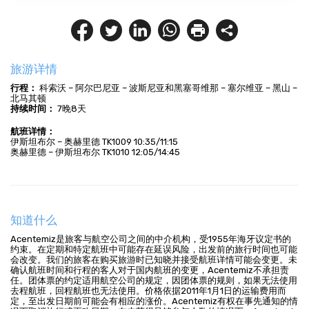
旅游详情
行程：
 科索沃 – 阿尔巴尼亚 – 波斯尼亚和黑塞哥维那 – 塞尔维亚 – 黑山 – 
北马其顿
持续时间：
 7晚8天
航班详情：
伊斯坦布尔 – 奥赫里德 TK1009 10:35/11:15
奥赫里德 – 伊斯坦布尔 TK1010 12:05/14:45
知道什么
Acentemiz是旅客与航空公司之间的中介机构，受1955年海牙议定书的
约束。在定期和特定航班中可能存在延误风险，出发前的旅行时间也可能
会改变。我们的旅客在购买旅游时已知晓并接受航班详情可能会变更。未
确认航班时间和行程的客人对于国内航班的变更，Acentemiz不承担责
任。团体票的约定适用航空公司的规定，因团体票的规则，如果无法使用
去程航班，回程航班也无法使用。价格依据2011年1月1日的运输费用而
定，至出发日期前可能会有相应的涨价。Acentemiz有权在事先通知的情