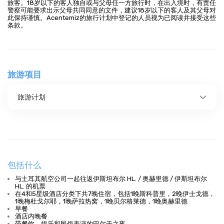
旅客。18岁以下的客人独自或与父母任一方旅行时，在出入境时，有责任
警察可能要求出示父母共同同意的文件，建议18岁以下的客人及其父母对
此保持谨慎。Acentemiz的旅行计划中登记的人员视为已阅读并接受这些
条款。
旅游项目
旅游计划
包括什么
与土耳其航空公司一起往返伊斯坦布尔 HL. / 奥赫里德 / 伊斯坦布尔
HL. 的机票
在4和5星级酒店分类下共7晚住宿，包括1晚斯科普里，2晚伊士戈德，
1晚梅杜戈尔耶，1晚萨拉热窝，1晚贝尔格莱德，1晚奥赫里德
早餐
酒店内晚餐
带餐饮、娱乐和民俗表演的巴尔干之夜