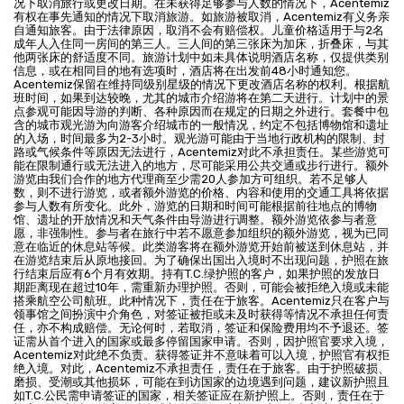
况下取消旅行或更改日期。在未获得足够参与人数的情况下，Acentemiz
有权在事先通知的情况下取消旅游。如旅游被取消，Acentemiz有义务亲
自通知旅客。由于法律原因，取消不会有赔偿权。儿童价格适用于与2名
成年人入住同一房间的第三人。三人间的第三张床为加床，折叠床，与其
他两张床的舒适度不同。旅游计划中如未具体说明酒店名称，仅提供类别
信息，或在相同目的地有选项时，酒店将在出发前48小时通知您。
Acentemiz保留在维持同级别星级的情况下更改酒店名称的权利。根据航
班时间，如果到达较晚，尤其的城市介绍游将在第二天进行。计划中的景
点参观可能因导游的判断、各种原因而在规定的日期之外进行。套餐中包
含的城市观光游为向游客介绍城市的一般情况，约定不包括博物馆和遗址
的入场，时间最多为2-3小时。观光游可能由于当地行政机构的限制、封
路或气候条件等原因无法进行，Acentemiz对此不承担责任。某些游览可
能在限制通行或无法进入的地方，尽可能采用公共交通或步行进行。额外
游览由我们合作的地方代理商至少需20人参加方可组织。若不足够人
数，则不进行游览，或者额外游览的价格、内容和使用的交通工具将依据
参与人数有所变化。此外，游览的日期和时间可能根据前往地点的博物
馆、遗址的开放情况和天气条件由导游进行调整。额外游览依参与者意
愿，非强制性。参与者在旅行中若不愿意参加组织的额外游览，视为已同
意在临近的休息站等候。此类游客将在额外游览开始前被送到休息站，并
在游览结束后从原地接回。为了确保出国出入境时不出现问题，护照在旅
行结束后应有6个月有效期。持有T.C.绿护照的客户，如果护照的发放日
期距离现在超过10年，需重新办理护照。否则，可能会被拒绝入境或未能
搭乘航空公司航班。此种情况下，责任在于旅客。Acentemiz只在客户与
领事馆之间扮演中介角色，对签证被拒或未及时获得等情况不承担任何责
任，亦不构成赔偿。无论何时，若取消，签证和保险费用均不予退还。签
证需从首个进入的国家或最多停留国家申请。否则，因护照官要求入境，
Acentemiz对此绝不负责。获得签证并不意味着可以入境，护照官有权拒
绝入境。对此，Acentemiz不承担责任，责任在于旅客。由于护照破损、
磨损、受潮或其他损坏，可能在到访国家的边境遇到问题，建议新护照且
如T.C.公民需申请签证的国家，相关签证应在新护照上。否则，责任在于