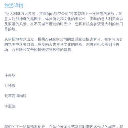
旅游详情
"意大利魅力大巡游，搭乘Ajet航空公司"将带您踏上一次难忘的旅程，在
意大利那神奇的氛围中，体验历史和文化的丰富性、美味的意大利美食以
及浪漫的风景。在不同城市度过的时光中，您将有机会参观意大利的热门
目的地。

从伊斯坦布尔出发，搭乘Ajet航空公司的舒适航班抵达罗马。在罗马历史
的氛围中迷失自我，感受融入古罗马文化的体验。您将有机会看到斗兽
场、万神殿和梵蒂冈博物馆等独特的建筑。

斗兽场
万神殿
梵蒂冈博物馆
许愿池
我们的下一站是佛罗伦萨。在这个展示文艺复兴时期艺术作品的城市，我