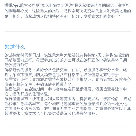
搭乘Ajet航空公司的"意大利魅力大巡游"将为您收集珍贵的回忆，滋养您
的眼睛与心灵。这段迷人的旅程，是探索与历史交融的意大利最美之地的
绝佳机会。请您成为这段独特体验的一部分，享受意大利的美好！"
知道什么
旅游持续时间和日期：快速意大利大巡游总共将持续7天，并将在指定的
日期范围内进行。希望参加旅行的人士可以在旅行宣传中确认具体日期，
建议提前预订。
价格包含的服务：旅游价格包括交通、住宿、导游服务和部分早餐。此
外，某些旅游景点的入场费也包含在价格中，详细信息见旅行手册。
所需旅行证件：参加旅游需持有效护照和申根签证。参与者在出发前务必
准备好相关文件，并确保随身携带齐全。
住宿信息：在旅游期间，参与者将住在四星级酒店。酒店位置靠近市中
心，提供舒适的住宿体验。
旅行覆盖城市：快速意大利大巡游范围内，将参观罗马、佛罗伦萨、威尼
斯和米兰等著名城市。每个城市将游览重要的旅游景点并介绍当地文化。
导游服务及语言选择：旅行期间将由专业导游陪同。导游服务通常以土耳
其语提供，按要求也可以提供英语及其他语言的服务。