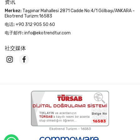
资讯
Merkez:
Taşpınar Mahallesi 2871 Cadde No:4/1 Gölbaşı/ANKARA -
Ekotrend Turizm:16583
电话:
+90 312 905 50 60
电子邮件:
info@ekotrendtur.com
社交媒体
16583
Ekotrend Turizm - 16583