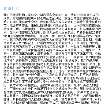
知道什么
我们的代理机构，是航空公司和乘客之间的中介，受1955年海牙协议的
约束。定期和特别航班可能会有延误的风险，或在当前旅行和航班之前，
航班时间可能会发生变化。我们的乘客在购买旅游时已知悉并接受航班细
节可能会有所变化。未确认航班时间和路线的客人，因内部航班连接的运
输变动，我方不承担责任。团体票的航空公司规则有效，根据团体票的规
则，如果不能使用出发航班，则也无法使用返回航班。价格是根据2011年
1月1日的运输费用给出的，可能在出发日期之前的涨价同样会反映在价格
中。我们的代理机构有权在通知客人的情况下取消旅游或更改日期。在未
达到足够人数的情况下，代理商保留提前通知的情况下取消旅行的权利。
在旅行取消的情况下，代理商必须亲自通知取消。一旦发生法律程序，则
不享有赔偿权。儿童价格适用于与两个成年人同住的第三人。如果在三人
房中，第三张床为加床，属于折叠床，舒适程度与其他两张床不同。在旅
游计划中，仅提供类别信息而未指名酒店的情况下，或在同一目的地的情
况下提供选择托管，酒店将在旅游出发前48小时通知您。我们的代理机
构保留在星级类别相同的情况下变更酒店名称的权利。根据航班时间，抵
达较晚时城市的全景介绍游将在第二天进行。因任何原因，按计划进行的
游览可根据导游的判断在指定的其他日子进行。旅游套餐中包含的城市全
景游，是对城市的一般介绍，并在车内由导游进行介绍，且不包含博物
馆、遗址的门票，游览时间最多为2-3小时。若当地当局因当日其他活动
或因天气条件而不允许访问，则包括全景游在内的其他游览可能无法进
行，我方对此不承担责任。某些旅行因封闭道路或不允许车辆进入的地
点，可能会在条件允许的情况下以公共交通或步行进行。额外游览由我们
合作的地方代理商根据至少20人的参加要求进行组织。如果未能达到足
够人数要求，则无论是游览未能进行，或额外游览的价格、内容和使用的
交通工具将根据参与人数进行更改。另外，游览的具体日期和时间，可能
会依据计划参观的博物馆、遗址的开放/关闭状况以及天气情况由导游进