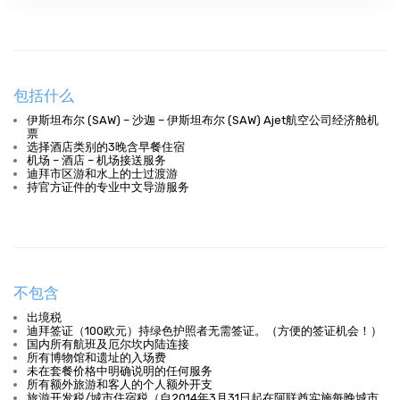
包括什么
伊斯坦布尔 (SAW) – 沙迦 – 伊斯坦布尔 (SAW) Ajet航空公司经济舱机
票
选择酒店类别的3晚含早餐住宿
机场 – 酒店 – 机场接送服务
迪拜市区游和水上的士过渡游
持官方证件的专业中文导游服务
不包含
出境税
迪拜签证（100欧元）持绿色护照者无需签证。（方便的签证机会！）
国内所有航班及厄尔坎内陆连接
所有博物馆和遗址的入场费
未在套餐价格中明确说明的任何服务
所有额外旅游和客人的个人额外开支
旅游开发税/城市住宿税（自2014年3月31日起在阿联酋实施每晚城市