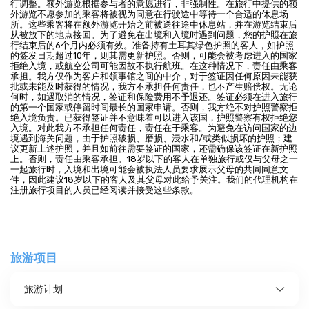
行调整。额外游览根据参与者的意愿进行，非强制性。在旅行中提供的额
外游览不愿参加的乘客将被视为同意在行驶途中等待一个合适的休息场
所。这些乘客将在额外游览开始之前被送往途中休息站，并在游览结束后
从被放下的地点接回。为了避免在出境和入境时遇到问题，您的护照在旅
行结束后的6个月内必须有效。准备持有土耳其绿色护照的客人，如护照
的签发日期超过10年，则其需更新护照。否则，可能会被考虑进入的国家
拒绝入境，或航空公司可能因故不执行航班。在这种情况下，责任由乘客
承担。我方仅作为客户和领事馆之间的中介，对于签证因任何原因未能获
批或未能及时获得的情况，我方不承担任何责任，也不产生赔偿权。无论
何时，如遇取消的情况，签证和保险费用不予退还。签证必须在进入旅行
的第一个国家或停留时间最长的国家申请。否则，我方绝不对护照警察拒
绝入境负责。已获得签证并不意味着可以进入该国，护照警察有权拒绝您
入境。对此我方不承担任何责任，责任在于乘客。为避免在访问国家的边
境遇到海关问题，由于护照破损、磨损、浸水和/或类似损坏的护照；建
议更新上述护照，并且如前往需要签证的国家，还需确保该签证在新护照
上。否则，责任由乘客承担。18岁以下的客人在单独旅行或仅与父母之一
一起旅行时，入境和出境可能会被执法人员要求展示父母的共同同意文
件，因此建议18岁以下的客人及其父母对此给予关注。我们的代理机构在
注册旅行项目的人员已经阅读并接受这些条款。
旅游项目
旅游计划