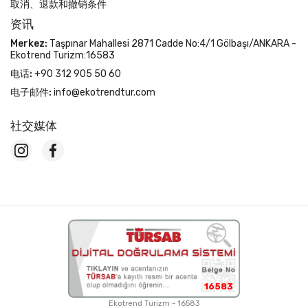
取消、退款和撤销条件
资讯
Merkez:
Taşpınar Mahallesi 2871 Cadde No:4/1 Gölbaşı/ANKARA -
Ekotrend Turizm:16583
电话:
+90 312 905 50 60
电子邮件:
info@ekotrendtur.com
社交媒体
16583
Ekotrend Turizm - 16583