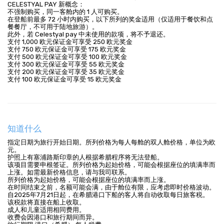
CELESTYAL PAY 新概念：
不强制购买，同一客舱内的 1 人可购买。
在登船前最多 72 小时内购买，以下所列的奖金适用（仅适用于餐饮和点
餐餐厅，不可用于陆地旅游）。
此外，若 Celestyal pay 中未使用的款项，将不予退还。
支付 1,000 欧元保证金可享受 250 欧元奖金
支付 750 欧元保证金可享受 175 欧元奖金
支付 500 欧元保证金可享受 100 欧元奖金
支付 300 欧元保证金可享受 55 欧元奖金
支付 200 欧元保证金可享受 35 欧元奖金
支付 100 欧元保证金可享受 15 欧元奖金
知道什么
指定日期为旅行开始日期。所列价格为每人每舱的双人舱价格，单位为欧
元。
护照上有塞浦路斯印章的人根据希腊程序将无法登船。
该项目需要申根签证。所列价格为起始价格，可能会根据座位的填满率而
上涨。如需最新价格信息，请与我司联系。
所列价格为起始价格，可能会根据座位的填满率而上涨。
在时间结束之前，名额可能会满，由于舱位有限，应考虑即时价格波动。
自2025年7月21日起，在希腊港口下船的客人将自动收取每日旅客税。
该税款将直接在船上收取。
成人和儿童适用相同费用。
收费会因港口和旅行期间而异。