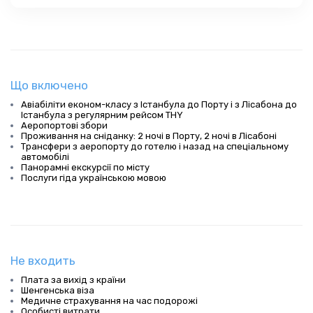
Що включено
Авіабіліти економ-класу з Істанбула до Порту і з Лісабона до
Істанбула з регулярним рейсом THY
Аеропортові збори
Проживання на сніданку: 2 ночі в Порту, 2 ночі в Лісабоні
Трансфери з аеропорту до готелю і назад на спеціальному
автомобілі
Панорамні екскурсії по місту
Послуги гіда українською мовою
Не входить
Плата за вихід з країни
Шенгенська віза
Медичне страхування на час подорожі
Особисті витрати