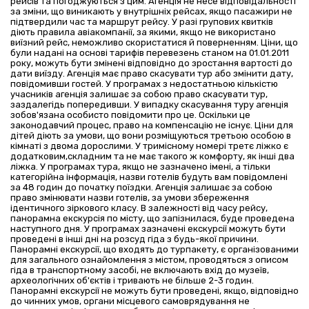
рейсів та погоджуються з цим. Агенція не несе відповідальності
за зміни, що виникають у внутрішніх рейсах, якщо пасажири не
підтвердили час та маршрут рейсу. У разі групових квитків
діють правила авіакомпанії, за якими, якщо не використано
виїзний рейс, неможливо скористатися й поверненням. Ціни, що
були надані на основі тарифів перевезень станом на 01.01.2011
року, можуть бути змінені відповідно до зростання вартості до
дати виїзду. Агенція має право скасувати тур або змінити дату,
повідомивши гостей. У програмах з недостатньою кількістю
учасників агенція залишає за собою право скасувати тур,
заздалегідь попередивши. У випадку скасування туру агенція
зобов'язана особисто повідомити про це. Оскільки це
законодавчий процес, право на компенсацію не існує. Ціни для
дітей діють за умови, що вони розміщуються третьою особою в
кімнаті з двома дорослими. У тримісному номері третє ліжко є
додатковим,складним та не має такого ж комфорту, як інші два
ліжка. У програмах тура, якщо не зазначено імені, а тільки
категорійна інформація, назви готелів будуть вам повідомлені
за 48 годин до початку поїздки. Агенція залишає за собою
право змінювати назви готелів, за умови збереження
ідентичного зіркового класу. В залежності від часу рейсу,
панорамна екскурсія по місту, що запізнилася, буде проведена
наступного дня. У програмах зазначені екскурсії можуть бути
проведені в інші дні на розсуд гіда з будь-якої причини.
Панорамні екскурсії, що входять до турпакету, є організованими
для загального ознайомлення з містом, проводяться з описом
гіда в транспортному засобі, не включають вхід до музеїв,
археологічних об'єктів і тривають не більше 2-3 годин.
Панорамні екскурсії не можуть бути проведені, якщо, відповідно
до чинних умов, органи місцевого самоврядування не