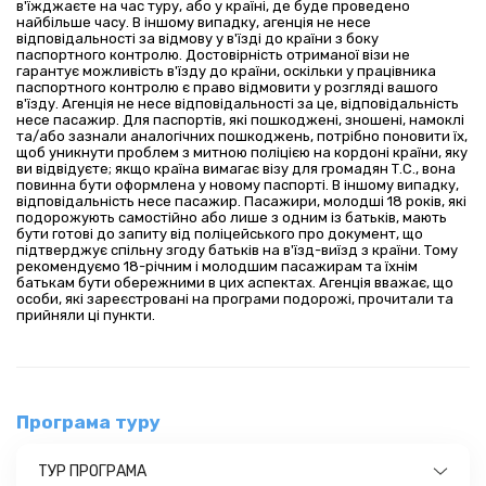
в'їжджаєте на час туру, або у країні, де буде проведено
найбільше часу. В іншому випадку, агенція не несе
відповідальності за відмову у в'їзді до країни з боку
паспортного контролю. Достовірність отриманої візи не
гарантує можливість в'їзду до країни, оскільки у працівника
паспортного контролю є право відмовити у розгляді вашого
в'їзду. Агенція не несе відповідальності за це, відповідальність
несе пасажир. Для паспортів, які пошкоджені, зношені, намоклі
та/або зазнали аналогічних пошкоджень, потрібно поновити їх,
щоб уникнути проблем з митною поліцією на кордоні країни, яку
ви відвідуєте; якщо країна вимагає візу для громадян Т.C., вона
повинна бути оформлена у новому паспорті. В іншому випадку,
відповідальність несе пасажир. Пасажири, молодші 18 років, які
подорожують самостійно або лише з одним із батьків, мають
бути готові до запиту від поліцейського про документ, що
підтверджує спільну згоду батьків на в'їзд-виїзд з країни. Тому
рекомендуємо 18-річним і молодшим пасажирам та їхнім
батькам бути обережними в цих аспектах. Агенція вважає, що
особи, які зареєстровані на програми подорожі, прочитали та
прийняли ці пункти.
Програма туру
ТУР ПРОГРАМА