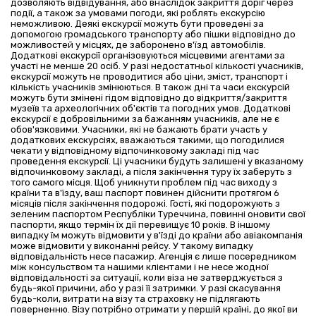
дозволяють відвідування, або внаслідок закриття доріг через
події, а також за умовами погоди, які роблять екскурсію
неможливою. Деякі екскурсії можуть бути проведені за
допомогою громадського транспорту або пішки відповідно до
можливостей у місцях, де заборонено в'їзд автомобілів.
Додаткові екскурсії організовуються місцевими агентами за
участі не менше 20 осіб. У разі недостатньої кількості учасників,
екскурсії можуть не проводитися або ціни, зміст, транспорт і
кількість учасників змінюються. В також дні та часи екскурсій
можуть бути змінені гідом відповідно до відкриття/закриття
музеїв та археологічних об'єктів та погодних умов. Додаткові
екскурсії є добровільними за бажанням учасників, але не є
обов'язковими. Учасники, які не бажають брати участь у
додаткових екскурсіях, вважаються такими, що погодилися
чекати у відповідному відпочинковому закладі під час
проведення екскурсії. Ці учасники будуть залишені у вказаному
відпочинковому закладі, а після закінчення туру їх заберуть з
того самого місця. Щоб уникнути проблем під час виходу з
країни та в'їзду, ваш паспорт повинен дійснити протягом 6
місяців після закінчення подорожі. Гості, які подорожують з
зеленим паспортом Республіки Туреччина, повинні оновити свої
паспорти, якщо термін їх дії перевищує 10 років. В іншому
випадку їм можуть відмовити у в'їзді до країни або авіакомпанія
може відмовити у виконанні рейсу. У такому випадку
відповідальність несе пасажир. Агенція є лише посередником
між консульством та нашими клієнтами і не несе жодної
відповідальності за ситуації, коли віза не затверджується з
будь-якої причини, або у разі її затримки. У разі скасування
будь-коли, витрати на візу та страховку не підлягають
поверненню. Візу потрібно отримати у першій країні, до якої ви