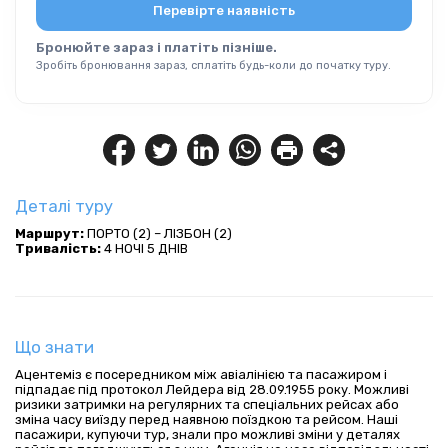
Перевірте наявність
Бронюйте зараз і платіть пізніше.
Зробіть бронювання зараз, сплатіть будь-коли до початку туру.
Деталі туру
Маршрут:
 ПОРТО (2) – ЛІЗБОН (2)
Тривалість:
 4 НОЧІ 5 ДНІВ
Що знати
Ацентеміз є посередником між авіалінією та пасажиром і
підпадає під протокол Лейдера від 28.09.1955 року. Можливі
ризики затримки на регулярних та спеціальних рейсах або
зміна часу виїзду перед наявною поїздкою та рейсом. Наші
пасажири, купуючи тур, знали про можливі зміни у деталях