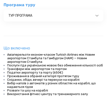
Програма туру
ТУР ПРОГРАМА
Що включено
Авіаперельоти економ-класом Turkish Airlines між Новим
аеропортом Стамбула та Гамбургом (HAM) — Новим
аеропортом Стамбула
Послуги гіда українською мовою без обмеження кількості осіб
Трансфери між аеропортом та портом
Податки аеропорту та порту (650€)
Проживання в обраній категорії протягом туру
Сніданки, обіди, вечері та перекуси на кораблі
Вибір напоїв з автоматів у різних областях на кораблі, що
надаються гідом
Розваги та шоу на кораблі
Використання фітнес-центру та тренажерного залу