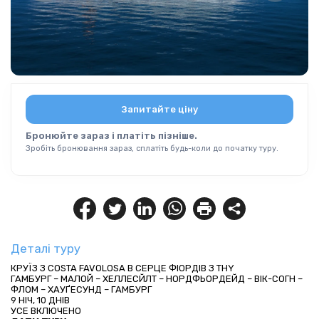
Запитайте ціну
Бронюйте зараз і платіть пізніше.
Зробіть бронювання зараз, сплатіть будь-коли до початку туру.
Деталі туру
КРУЇЗ З COSTA FAVOLOSA В СЕРЦЕ ФІОРДІВ З THY
ГАМБУРГ – МАЛОЙ – ХЕЛЛЕСЙЛТ – НОРДФЬОРДЕЙД – ВІК-СОГН – 
ФЛОМ – ХАУҐЕСУНД – ГАМБУРГ
9 НІЧ, 10 ДНІВ
УСЕ ВКЛЮЧЕНО