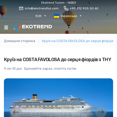
Ekotrend Turizm - 16583
info@ekotrendtur.com
+90 312 905 50 60
EUR
Українська
Домашня сторінка
Круїз на COSTA FAVOLOSA до серця фіордів з
Круїз на COSTA FAVOLOSA до серця фіордів з THY
9 ніч 10 дні
Бронюйте зараз, платіть потім