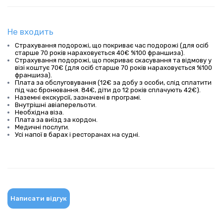
Не входить
Страхування подорожі, що покриває час подорожі (для осіб
старше 70 років нараховується 40€ %100 франшиза).
Страхування подорожі, що покриває скасування та відмову у
візі коштує 70€ (для осіб старше 70 років нараховується %100
франшиза).
Плата за обслуговування (12€ за добу з особи, слід сплатити
під час бронювання. 84€, діти до 12 років сплачують 42€).
Наземні екскурсії, зазначені в програмі.
Внутрішні авіаперельоти.
Необхідна віза.
Плата за виїзд за кордон.
Медичні послуги.
Усі напої в барах і ресторанах на судні.
Написати відгук