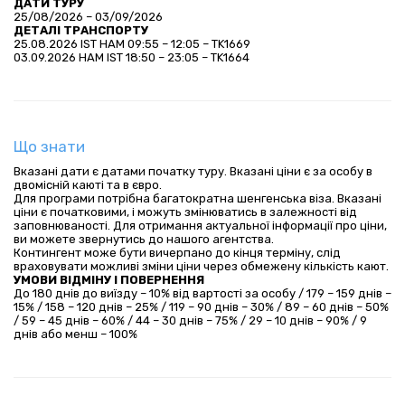
ДАТИ ТУРУ
25/08/2026 – 03/09/2026
ДЕТАЛІ ТРАНСПОРТУ
25.08.2026 IST HAM 09:55 – 12:05 – TK1669
03.09.2026 HAM IST 18:50 – 23:05 – TK1664
Що знати
Вказані дати є датами початку туру. Вказані ціни є за особу в
двомісній каюті та в євро.
Для програми потрібна багатократна шенгенська віза. Вказані
ціни є початковими, і можуть змінюватись в залежності від
заповнюваності. Для отримання актуальної інформації про ціни,
ви можете звернутись до нашого агентства.
Контингент може бути вичерпано до кінця терміну, слід
враховувати можливі зміни ціни через обмежену кількість кают.
УМОВИ ВІДМІНУ І ПОВЕРНЕННЯ
До 180 днів до виїзду – 10% від вартості за особу / 179 – 159 днів –
15% / 158 – 120 днів – 25% / 119 – 90 днів – 30% / 89 – 60 днів – 50%
/ 59 – 45 днів – 60% / 44 – 30 днів – 75% / 29 – 10 днів – 90% / 9
днів або менш – 100%