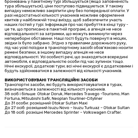
бронювань у пакетному турі збільшується (якщо заповненість
тура збільшується), ціни поступово підвищуються. У такому
випадку неможливо закріпити ціну без попередньої оплати. У
разі недостатньої кількості учасників можливе оформлення
квитків у найближчій точці виїзду, щоб забезпечити участь
наших гостей у турі. Інформація про час прибуття в кінці туру -
це те, що прописано в пакетній програмі, а агенція не несе
відповідальності за затримки, що можуть виникнути через
непереборні обставини. Наші гості будуть повернуті в місцях,
звідки їх було забрано. Згідно з правилами дорожнього руху,
під час усієї поїздки в транспортному засобі обов'язково носити
ремені безпеки, в іншому випадку агенція не несе
відповідальності. Усі особисті речі, що знаходяться всередині
автомобіля, є відповідальністю особи під час зупинок тощо.
Нічні екскурсії, додаткові тури; всі нічні екскурсії є додатковими і
будуть здійснюватися в залежності від кількості учасників.
ВИКОРИСТОВУВАНІ ТРАНСЛЯЦІЙНІ ЗАСОБИ
Транспортні засоби, які будуть використовуватися в турах,
визначаються в залежності від кількості учасників.
38 осіб і більше: Otokar Doruk, Mercedes Travego –Tourismo, Man
Fortuna, Mitsubishi Safir, Neoplan Tourliner-Cityliner
До 31 особи: розкішний Otokar Sultan Maxi
До 27 осіб: розкішний Isuzu Novo – Isuzu Turkuaz – Otokar Sultan
До 18 осіб: розкішні Mercedes Sprinter – Volkswagen Crafter.