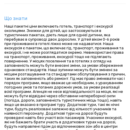
Що знати
Наші пакетні ціни включають готель, транспорт і екскурсії
околицями. Знижки для дітей, що застосовуються в
туристичних пакетах, діють лише для однієї дитини, яка
перебуває в супроводі двох дорослих. У дітей віком 0-6 років
при проживанні в готелі ліжко може не надаватися. Наша
екскурсія є пакетом, що включає гід, транспорт, проживання та
екскурсії, і не може розглядатися окремо. Невикористані права
на транспорт, проживання, екскурсії тощо не підлягають
поверненню. У місцях поселення та в готелях з огляду на
заповненість можуть бути внесені зміни, за умови збереження
однакових стандартів. Наші зупинки можуть бути змінені за
місцем розташування та стандартами обслуговування з причин,
таких як заповненість або ремонт. Гід має право змінювати час і
порядок програми, якщо вважає це необхідним, з урахуванням
погодних умов та поганих дорожніх умов, за умови реалізації
всієї програми. Агенція не несе відповідальності за місця, які не
можуть бути відвідані через обставини непереборної сили
(погода, дороги, заповненість туристичних місць тощо), навіть
якщо це вказано в програмі туру. Додаткові тури, такі як нічні
тури, будуть реалізовані залежно від кількості учасників та
наявності персоналу. Додаткові тури на дорозі будуть
проведені навіть без участі всіх пасажирів. Учасники екскурсії,
які не бажають брати участь в додаткових турах на дорозі,
будуть направлені гідом до відпочинкових зон або в центри