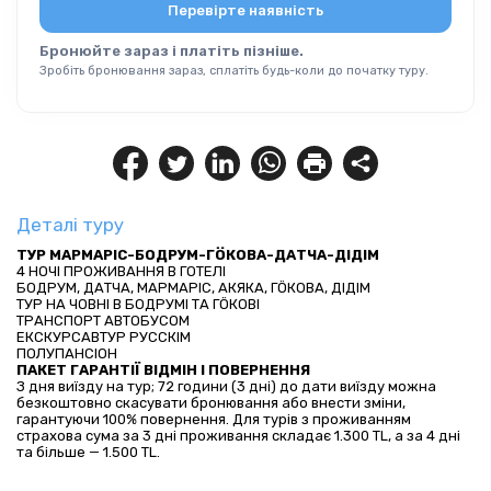
Перевірте наявність
Бронюйте зараз і платіть пізніше.
Зробіть бронювання зараз, сплатіть будь-коли до початку туру.
Деталі туру
ТУР МАРМАРІС-БОДРУМ-ГÖКОВА-ДАТЧА-ДІДІМ
4 НОЧІ ПРОЖИВАННЯ В ГОТЕЛІ
БОДРУМ, ДАТЧА, МАРМАРІС, АКЯКА, ГÖКОВА, ДІДІМ
ТУР НА ЧОВНІ В БОДРУМІ ТА ГÖКОВІ
ТРАНСПОРТ АВТОБУСОМ
ЕКСКУРСАВТУР РУССКІМ
ПОЛУПАНСІОН
ПАКЕТ ГАРАНТІЇ ВІДМІН І ПОВЕРНЕННЯ
З дня виїзду на тур; 72 години (3 дні) до дати виїзду можна 
безкоштовно скасувати бронювання або внести зміни, 
гарантуючи 100% повернення. Для турів з проживанням 
страхова сума за 3 дні проживання складає 1.300 TL, а за 4 дні 
та більше — 1.500 TL.