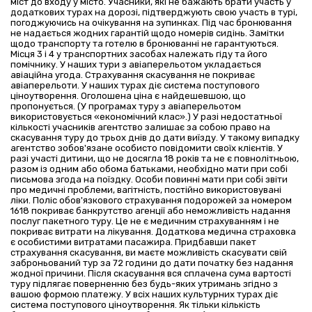
міст до входу у місто. Учасники, які не бажають брати участь у
додаткових турах на дорозі, підтверджують свою участь в турі,
погоджуючись на очікування на зупинках. Під час бронювання
не надається жодних гарантій щодо номерів сидінь. Замітки
щодо транспорту та готелю в бронюванні не гарантуються.
Місця 3 і 4 у транспортних засобах належать гіду та його
помічнику. У наших тури з авіаперельотом укладається
авіаційна угода. Страхування скасування не покриває
авіаперельоти. У наших турах діє система поступового
ціноутворення. Оголошена ціна є найдешевшою, що
пропонується. (У програмах туру з авіаперельотом
використовується «економічний клас».) У разі недостатньої
кількості учасників агентство залишає за собою право на
скасування туру до трьох днів до дати виїзду. У такому випадку
агентство зобов'язане особисто повідомити своїх клієнтів. У
разі участі дитини, що не досягла 18 років та не є повнолітньою,
разом із одним або обома батьками, необхідно мати при собі
письмова згода на поїздку. Особи повинні мати при собі звіти
про медичні проблеми, вагітність, постійно використовувані
ліки. Поліс обов'язкового страхування подорожей за номером
1618 покриває банкрутство агенції або неможливість надання
послуг пакетного туру. Це не є медичним страхуванням і не
покриває витрати на лікування. Додаткова медична страховка
є особистими витратами пасажира. Придбавши пакет
страхування скасування, ви маєте можливість скасувати свій
заброньований тур за 72 години до дати початку без надання
жодної причини. Після скасування вся сплачена сума вартості
туру підлягає поверненню без будь-яких утримань згідно з
вашою формою платежу. У всіх наших культурних турах діє
система поступового ціноутворення. Як тільки кількість