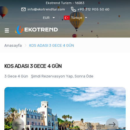
Ekotrend Turizm - 16583
info@ekotrendtur.com
+90 312 905 50 60
EUR
Türkçe
Anasayfa
KOS ADASI 3 GECE 4 GÜN
KOS ADASI 3 GECE 4 GÜN
3 Gece 4 Gün
Şimdi Rezervasyon Yap, Sonra Öde