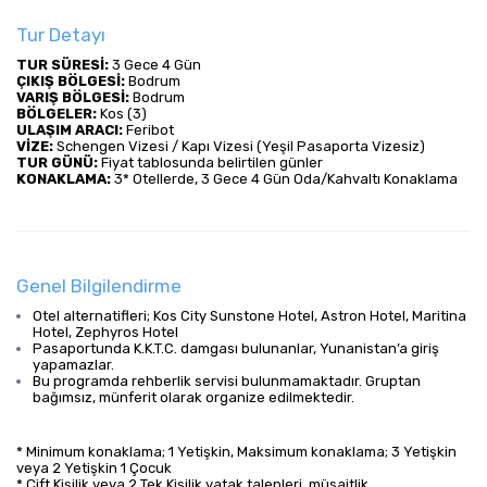
Tur Detayı
TUR SÜRESİ:
 3 Gece 4 Gün
ÇIKIŞ BÖLGESİ:
 Bodrum
VARIŞ BÖLGESİ: 
Bodrum
BÖLGELER:
 Kos (3)
ULAŞIM ARACI: 
Feribot
VİZE:
 Schengen Vizesi / Kapı Vizesi (Yeşil Pasaporta Vizesiz)
TUR GÜNÜ:
 Fiyat tablosunda belirtilen günler
KONAKLAMA:
 3* Otellerde, 3 Gece 4 Gün Oda/Kahvaltı Konaklama
Genel Bilgilendirme
Otel alternatifleri; Kos City Sunstone Hotel, Astron Hotel, Maritina
Hotel, Zephyros Hotel
Pasaportunda K.K.T.C. damgası bulunanlar, Yunanistan’a giriş
yapamazlar.
Bu programda rehberlik servisi bulunmamaktadır. Gruptan
bağımsız, münferit olarak organize edilmektedir.
* Minimum konaklama; 1 Yetişkin, Maksimum konaklama; 3 Yetişkin
veya 2 Yetişkin 1 Çocuk
* Çift Kişilik veya 2 Tek Kişilik yatak talepleri, müsaitlik