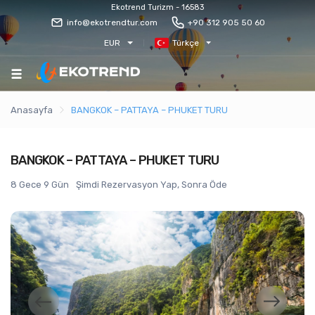
Ekotrend Turizm - 16583
info@ekotrendtur.com
+90 312 905 50 60
EUR
Türkçe
Anasayfa
BANGKOK – PATTAYA – PHUKET TURU
BANGKOK – PATTAYA – PHUKET TURU
8 Gece 9 Gün
Şimdi Rezervasyon Yap, Sonra Öde