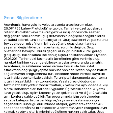
Genel Bilgilendirme
Acentemiz, hava yolu ile yolcu arasında aracı kurum olup,
28.09.1955 Lahey Protokolü’ne tabidir. Tarifeli ve özel uçuşlarda
rötar riski olabilir veya mevcut gezi ve uçuş öncesinde saatler
değişebilir. Yolcularımız uçuş detaylarının değişebileceğini bilerek
ve kabul ederek turu satın almışlardır. Uçuş saatlerini ve parkurunu
teyit etmeyen misafirlerin iç hat bağlantı uçuş ulaşımlarında
yaşanan değişikliklerden acentemiz sorumlu değildir. Grup
biletlerinde havayolu kuralı geçerli olup, grup bileti kuralı gereği
gidiş uçuşu kullanılamaz ise dönüş uçuşu da kullanılamaz. Fiyatlar,
01.01.2011 Tarihindeki taşımacılık ücretlerine göre verilmiş olup,
hareket tarihine kadar gelebilecek artışlar aynı oranda yansıtılır.
Acentemiz, misafirlerine haber vermek koşulu ile turu iptal
etme/tarih değişikliği yapma hakkına sahiptir. Yeterli sayıda katılım
sağlanmayan programlarda turu önceden haber vermek kaydı ile
iptal hakkı acentemizde saklıdır. Turun iptali durumunda acentemiz
iptalini bizzat bildirmek zorundadır. Yasal süreç olduğundan
tazminat hakkı yoktur. Çocuk fiyatları; 2 yetişkinle aynı odada 3. kişi
olarak konaklamaları halinde uygulanır. Üç Yataklı odada; 3. yatak
ilave yatak olup, açılır- kapanır yatak şeklindedir ve diğer 2 yatakla
aynı konfora sahip değildir. Tur programında isim belirtilmeden
sadece kategori bilgisi verildiği ve/veya aynı destinasyon için
seçenekli bulunduğu durumlarda otel(ler) gezi hareketinden 48
saat önce tarafınıza bildirilecektir. Acentemiz, yıldız kategorisi aynı
kalmak kaydıyla otel isimlerini değiştirme hakkını saklı tutar. Uçuş