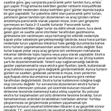
saatine göre, geç varışlarda panoramik şehir tanıtım turu, ertesi
gün yapılır. Programlarda belirtilen geziler rehberin inisiyatifinde
herhangi bir nedenden dolayı belirtilen gün/ günler dışında başka
bir gün yapılabilir. Tur paketine dâhil olan panoramik şehir turları,
şehirlerin genel tanıtımı için düzenlenen ve araç içinden rehber
anlatımıyla panoramik olarak yapılan müze, ören yeri girişlerini
içermeyen en fazla 2-3 saatlik turlardır. Panoramik turlar,
programda belirtilen diğer turlar da dâhil olmak üzere, tura denk
gelen gün ve saatte yerel otoriteler tarafından gezilmesine,
girilmesine izin verilmeyen veya herhangi bir etkinlik nedeniyle
kapalı yollar sebebiyle gerçekleşmediği takdirde, keza hava şartları
nedeniyle turun yapılması imkânsız hale geldiği durumlarda bahse
konu turların yapılamamasından acentemiz sorumlu değildir. Bazı
turlar kapalı yollar veya araç girişine izin verilmeyen noktalarda
imkanlar dâhilinde toplu taşıma veya yaya olarak yapılabilir. Ekstra
turlar, servis aldığımız yerel acente tarafından en az 20 kişi katılım
şartı ile düzenlenmektedir. Yeterli sayı sağlanamadığı takdirde
geziler yapılamamakta veya ekstra gezi fiyatları, içerik, kullanılacak
araç katılımcı sayısına göre değişiklik göstermektedir. Ayrıca turların
günleri ve saatleri, gidilecek yerlerde ki müze, ören yerlerinin
açık/kapalı olma durumlarına ve hava şartlarına göre rehber
tarafından değiştirilebilir. Ekstra turlar katılımcının isteğine bağlı
olup zorunlu değildir. Tur esnasında düzenlenen ekstra turlara
katılmak istemeyen yolcular, yol üzerinde bulunan müsait bir
dinlenme tesisinde beklemeyi kabul etmiş sayılırlar. Bu yolcular
ekstra tur başlamadan yol üstü dinlenme tesisine bırakılıp, turun
tamamlanması ardından bırakıldıkları noktadan alınırlar. Yurtdışı
çıkışlarınızda ve girişlerinizde problem yaşamamak için
pasaportunuzun seyahat bitiminden itibaren 6 ay geçerlilik süresi
olmalıdır. T.C. yeşil pasaportu ile seyahat edecek misafirlerimizin,