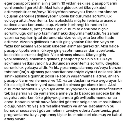
eğer pasaportlarının alınış tarihi 10 yıldan eski ise; pasaportlarını
yenilemeleri gereklidir. Aksi halde gidecekleri ülkeye kabul
edilmeyebilirler ve/veya Türkiye'den havayolu firması tarafından
uçuşları gerçekleştirilmeyebilir. Böyle bir durumda sorumluluk
yolcuya aittir. Acentemiz, konsoloslukla müşterilerimiz arasında
sadece aracı konumda olup, vizenin herhangi bir neden ile
onaylanmaması, yetişmemesi gibi durumlar dâhilinde hiçbir
sorumluluğu olmayıp tazminat hakkı doğurmamaktadır. Ne zaman
yapılırsa yapılsın iptal durumunda vize ve sigorta ücretleri iade
edilmez. Vizenin gidilecek tura ilk giriş yapılan ülkeden veya en
fazla konaklama yapılacak ülkeden alınması gereklidir. Aksi halde
pasaport polislerinin ülkeye giriş yaptırmamasından acentemiz
kesinlikle sorumlu değildir. Vize alınmış olması, ülkeye giriş
yapılabileceği anlamına gelmez, pasaport polisinin sizi ülkeye
sokmama yetkisi vardır. Bu durumdan acentemiz sorumlu değildir,
sorumluluk yolcuya aittir. Yırtık, yıpranmış, ıslanmış ve/veya benzeri
tahribat (lar)a uğramış pasaportlar nedeniyle ziyaret edilecek ülke
sınır kapısında gümrük polisi ile sorun yaşanmaması adına; anılan
pasaportların yenilenmesi ve T.C. vatandaşlarına vize uygulayan bir
ülke ise ilgili vizenin yeni pasaportta olması gerekmektedir. Aksi
durumda sorumluluk yolcuya aittir. 18 yaşından küçük misafirlerimiz
tek başlarına ya da yanlarında anne ya da babadan sadece biri ile
seyahat ederken ülke giriş-çıkışlarında görevli polis memurunca
anne-babanın ortak muvafakatini gösterir belge sorulması ihtimali
olduğundan; 18 yaş altı misafirlerimizin ve anne-babalarının bu
konuda hassasiyet göstermelerini tavsiye ederiz Acentemiz, gezi
programlarına kayıt yaptırmış kişiler bu maddeleri okumuş ve kabul
etmiş sayılır.