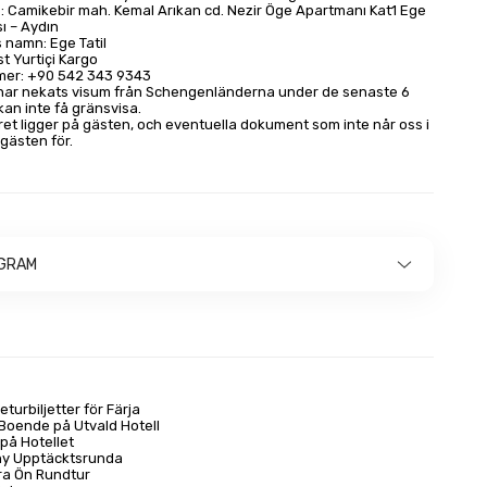
 Camikebir mah. Kemal Arıkan cd. Nezir Öge Apartmanı Kat1 Ege
sı – Aydın
 namn: Ege Tatil
st Yurtiçi Kargo
er: +90 542 343 9343
har nekats visum från Schengenländerna under de senaste 6
an inte få gränsvisa.
t ligger på gästen, och eventuella dokument som inte når oss i
 gästen för.
GRAM
eturbiljetter för Färja
 Boende på Utvald Hotell
på Hotellet
hy Upptäcktsrunda
ra Ön Rundtur