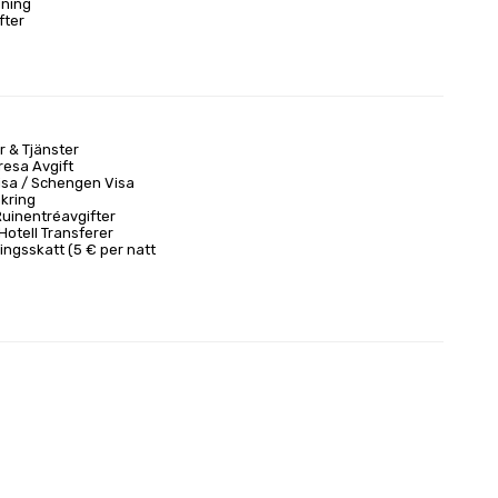
dning
fter
r & Tjänster
resa Avgift
isa / Schengen Visa
kring
Ruinentréavgifter
Hotell Transferer
ingsskatt (5 € per natt