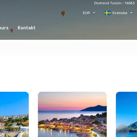
Ekotrend Turizm - 16583
EUR
Svenska
ours
Kontakt