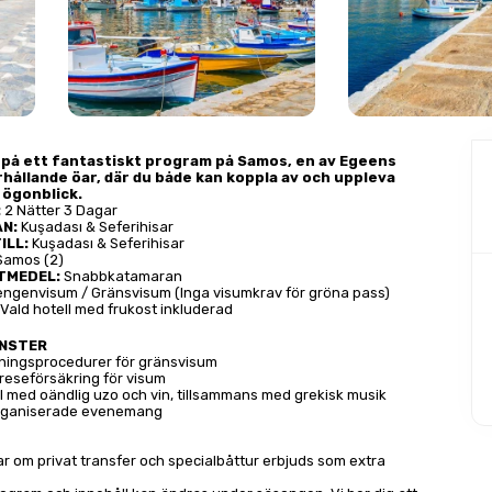
 på ett fantastiskt program på Samos, en av Egeens 
hållande öar, där du både kan koppla av och uppleva 
ögonblick.
:
 2 Nätter 3 Dagar
ÅN:
 Kuşadası & Seferihisar
ILL:
 Kuşadası & Seferihisar 
Samos (2)
TMEDEL:
 Snabbkatamaran
engenvisum / Gränsvisum (Inga visumkrav för gröna pass)
 Vald hotell med frukost inkluderad
ÄNSTER
ingsprocedurer för gränsvisum
 reseförsäkring för visum
l med oändlig uzo och vin, tillsammans med grekisk musik
organiserade evenemang
r om privat transfer och specialbåttur erbjuds som extra 