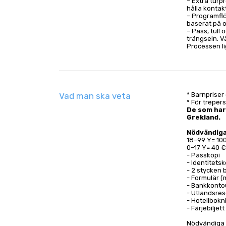
– Extra turp
hålla kontak
– Programflö
baserat på o
– Pass, tull
trängseln. V
Processen li
Vad man ska veta
* Barnpriser
* För treper
De som har 
Grekland.
Nödvändiga
18–99 Y= 10
0–17 Y= 40 
- Passkopi
- Identitetsk
- 2 stycken b
- Formulär (
- Bankkonto
- Utlandsres
- Hotellbokn
- Färjebiljet
Nödvändiga 