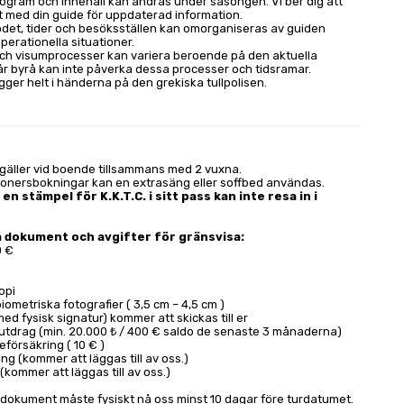
rogram och innehåll kan ändras under säsongen. Vi ber dig att 
t med din guide för uppdaterad information.
det, tider och besöksställen kan omorganiseras av guiden 
perationella situationer.
 och visumprocesser kan variera beroende på den aktuella 
år byrå kan inte påverka dessa processer och tidsramar. 
gger helt i händerna på den grekiska tullpolisen.
 gäller vid boende tillsammans med 2 vuxna.
sonersbokningar kan en extrasäng eller soffbed användas.
en stämpel för K.K.T.C. i sitt pass kan inte resa in i
 dokument och avgifter för gränsvisa:
0 €
€
opi
iometriska fotografier ( 3,5 cm – 4,5 cm )
med fysisk signatur) kommer att skickas till er
utdrag (min. 20.000 ₺ / 400 € saldo de senaste 3 månaderna)
eförsäkring ( 10 € )
ing (kommer att läggas till av oss.)
t (kommer att läggas till av oss.)
dokument måste fysiskt nå oss minst 10 dagar före turdatumet.