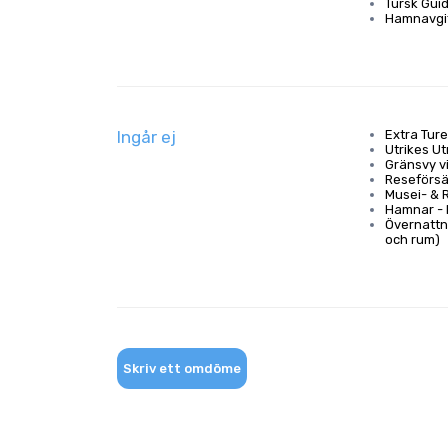
Tursk Gui
Hamnavgi
Ingår ej
Extra Ture
Utrikes Ut
Gränsvy v
Reseförsä
Musei- & 
Hamnar - 
Övernattn
och rum)
Skriv ett omdöme