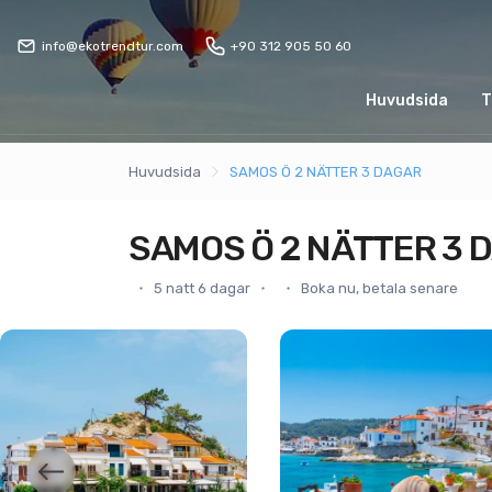
info@ekotrendtur.com
+90 312 905 50 60
Huvudsida
T
Huvudsida
SAMOS Ö 2 NÄTTER 3 DAGAR
SAMOS Ö 2 NÄTTER 3 
5 natt 6 dagar
Boka nu, betala senare