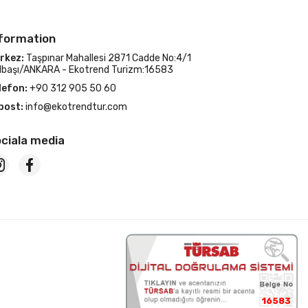
formation
rkez:
Taşpınar Mahallesi 2871 Cadde No:4/1
lbaşı/ANKARA - Ekotrend Turizm:16583
lefon:
+90 312 905 50 60
post:
info@ekotrendtur.com
ciala media
16583