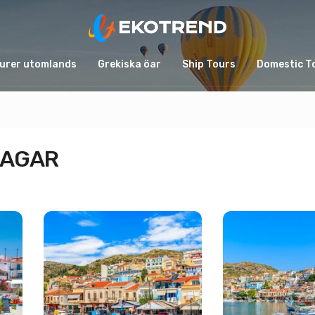
urer utomlands
Grekiska öar
Ship Tours
Domestic T
DAGAR