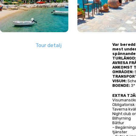
Tour detalj
Var beredd
mest under
spännande 
TURLÄNGD
AVRESA FR
ANKOMST T
OMRÅDEN:
 
TRANSPOR
VISUM:
 Sch
BOENDE:
 3*
EXTRA TJ
Visumansökn
Obligatorisk
Taverna kväl
Night club 
Bilhyrning
Båttur
– Begärninga
tjänster