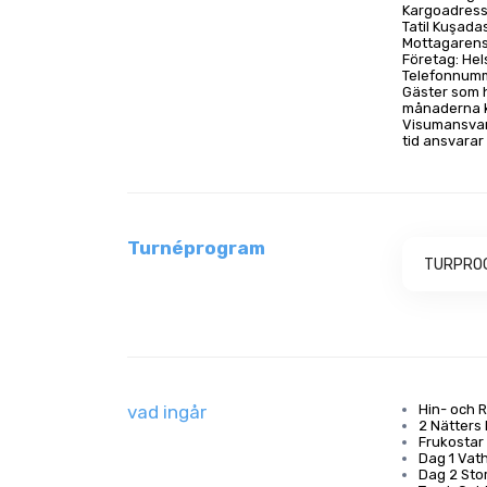
Kargoadress:
Tatil Kuşada
Mottagarens
Företag: Hel
Telefonnumm
Gäster som 
månaderna k
Visumansvare
tid ansvarar
Turnéprogram
TURPRO
vad ingår
Hin- och R
2 Nätters
Frukostar 
Dag 1 Vat
Dag 2 Sto