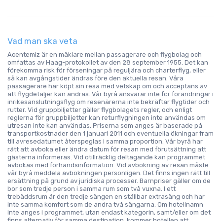
Vad man ska veta
Acentemiz är en mäklare mellan passagerare och flygbolag och
omfattas av Haag-protokollet av den 28 september 1955. Det kan
förekomma risk för förseningar på reguljära och charterflyg, eller
så kan avgångstider ändras före den aktuella resan. Våra
passagerare har köpt sin resa med vetskap om och acceptans av
att flygdetaljer kan ändras. Vår byrå ansvarar inte för förändringar i
inrikesanslutningsflyg om resenärerna inte bekräftar flygtider och
rutter. Vid gruppbiljetter gäller flygbolagets regler, och enligt
reglerna för gruppbiljetter kan returflygningen inte användas om
utresan inte kan användas. Priserna som anges är baserade på
transportkostnader den 1 januari 2011 och eventuella ökningar fram
till avresedatumet återspeglas i samma proportion. Vår byrå har
rätt att avboka eller ändra datum för resan med förutsättning att
gästerna informeras. Vid otillräcklig deltagande kan programmet
avbokas med förhandsinformation. Vid avbokning av resan måste
vår byrå meddela avbokningen personligen. Det finns ingen rätt till
ersättning på grund av juridiska processer. Barnpriser gäller om de
bor som tredje person i samma rum som två vuxna. I ett
trebäddsrum är den tredje sängen en ställbar extrasäng och har
inte samma komfort som de andra två sängarna. Om hotellnamn
inte anges i programmet, utan endast kategorin, samt/eller om det
finns alternativ för samma destination, kommer hotellen att