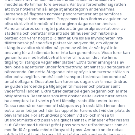
meddelas 48 timmar före avresan. Vår byrå förbehåller sig rätten
att byta hotellnamn så länge stjärnkategorin är densamma.
Beroende på flygtiden kommer panoramaturer att genomföras
nästa dag vid sen ankomst. Programmet kan ändras av guiden av
olika skäl, vilket innebär att de angivna dagarna kan ändras.
Panoramaturer, som ingår i paketet, är generalpresentationer av
städerna och omfattar inte inträde till museer och historiska
platser, och varar högst 2–3 timmar. Om lokala myndigheter inte
tillåter besök på specifika platser vid angiven tid, om vägar är
stängda av olika skäl eller på grund av väder, är vår byrå inte
ansvarig för att nämnda turer inte kan genomföras. Vissa turer kan
genomföras med kollektivtrafik eller till fots om det inte finns
tillgång till stängda vägar eller platser. Extra turer arrangeras av
den lokala agenturen under förutsättning att minst 20 deltagare är
närvarande. Om detta åtagande inte uppfylls kan turerna ställas in
eller extra avgifter, innehåll och transport förändras beroende på
antal deltagare. Dessutom kan turernas dagar och timmar ändras
av guiden beroende på tillgången till museer och platser samt
väderförhållanden. Extra turer deltar på egen begäran och är inte
obligatoriska. Resenärer som inte önskar delta i extra turer anses
ha accepterat att vänta på ett lämpligt rastställe under turen.
Dessa resenärer kommer att släppas av på raststället innan den
extra turen börjar och hämtas upp efter turens slut vid den plats de
blev lämnade. För att undvika problem vid ut- och inresa till
utlandet måste ditt pass vara giltigt i minst 6 månader efter resans
slut. Gäster med turkiskt grönt pass som har utfärdat pass som är
mer än 10 år gamla måste förnya sitt pass. Annars kan de nekas
inträde till det land de reser till, och/eller neka ombordstigning av