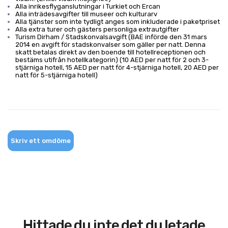
Alla inrikesflyganslutningar i Turkiet och Ercan
Alla inträdesavgifter till museer och kulturarv
Alla tjänster som inte tydligt anges som inkluderade i paketpriset
Alla extra turer och gästers personliga extrautgifter
Turism Dirham / Stadskonvalsavgift (BAE införde den 31 mars
2014 en avgift för stadskonvalser som gäller per natt. Denna
skatt betalas direkt av den boende till hotellreceptionen och
bestäms utifrån hotellkategorin) (10 AED per natt för 2 och 3-
stjärniga hotell, 15 AED per natt för 4-stjärniga hotell, 20 AED per
natt för 5-stjärniga hotell)
Skriv ett omdöme
Hittade du inte det du letade