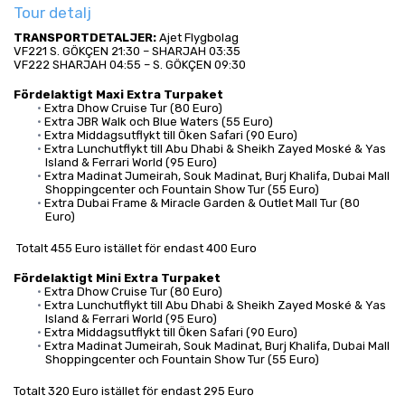
Tour detalj
TRANSPORTDETALJER:
 Ajet Flygbolag
VF221 S. GÖKÇEN 21:30 – SHARJAH 03:35
VF222 SHARJAH 04:55 – S. GÖKÇEN 09:30
Fördelaktigt Maxi Extra Turpaket
Extra Dhow Cruise Tur (80 Euro)
Extra JBR Walk och Blue Waters (55 Euro)
Extra Middagsutflykt till Öken Safari (90 Euro)
Extra Lunchutflykt till Abu Dhabi & Sheikh Zayed Moské & Yas 
Island & Ferrari World (95 Euro)
Extra Madinat Jumeirah, Souk Madinat, Burj Khalifa, Dubai Mall 
Shoppingcenter och Fountain Show Tur (55 Euro)
Extra Dubai Frame & Miracle Garden & Outlet Mall Tur (80 
Euro)
 Totalt 455 Euro istället för endast 400 Euro
Fördelaktigt Mini Extra Turpaket
Extra Dhow Cruise Tur (80 Euro)
Extra Lunchutflykt till Abu Dhabi & Sheikh Zayed Moské & Yas 
Island & Ferrari World (95 Euro)
Extra Middagsutflykt till Öken Safari (90 Euro)
Extra Madinat Jumeirah, Souk Madinat, Burj Khalifa, Dubai Mall 
Shoppingcenter och Fountain Show Tur (55 Euro)
Totalt 320 Euro istället för endast 295 Euro