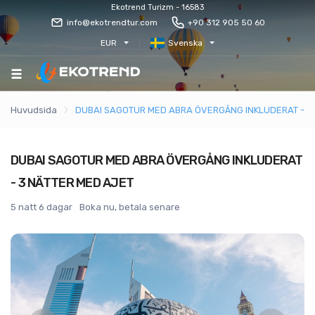
Ekotrend Turizm - 16583
info@ekotrendtur.com
+90 312 905 50 60
EUR
Svenska
Huvudsida
DUBAI SAGOTUR MED ABRA ÖVERGÅNG INKLUDERAT - 3
DUBAI SAGOTUR MED ABRA ÖVERGÅNG INKLUDERAT
- 3 NÄTTER MED AJET
5 natt 6 dagar
Boka nu, betala senare