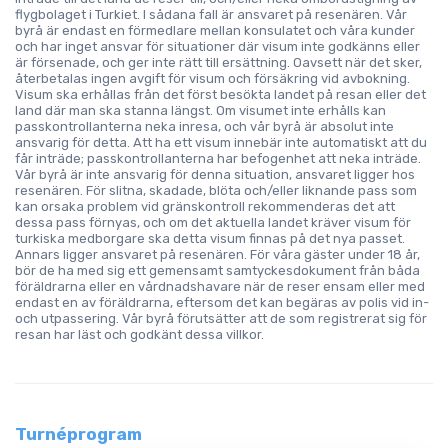
flygbolaget i Turkiet. I sådana fall är ansvaret på resenären. Vår
byrå är endast en förmedlare mellan konsulatet och våra kunder
och har inget ansvar för situationer där visum inte godkänns eller
är försenade, och ger inte rätt till ersättning. Oavsett när det sker,
återbetalas ingen avgift för visum och försäkring vid avbokning.
Visum ska erhållas från det först besökta landet på resan eller det
land där man ska stanna längst. Om visumet inte erhålls kan
passkontrollanterna neka inresa, och vår byrå är absolut inte
ansvarig för detta. Att ha ett visum innebär inte automatiskt att du
får inträde; passkontrollanterna har befogenhet att neka inträde.
Vår byrå är inte ansvarig för denna situation, ansvaret ligger hos
resenären. För slitna, skadade, blöta och/eller liknande pass som
kan orsaka problem vid gränskontroll rekommenderas det att
dessa pass förnyas, och om det aktuella landet kräver visum för
turkiska medborgare ska detta visum finnas på det nya passet.
Annars ligger ansvaret på resenären. För våra gäster under 18 år,
bör de ha med sig ett gemensamt samtyckesdokument från båda
föräldrarna eller en vårdnadshavare när de reser ensam eller med
endast en av föräldrarna, eftersom det kan begäras av polis vid in-
och utpassering. Vår byrå förutsätter att de som registrerat sig för
resan har läst och godkänt dessa villkor.
Turnéprogram