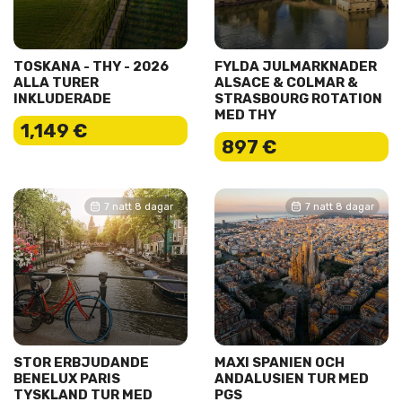
TOSKANA - THY - 2026
FYLDA JULMARKNADER
ALLA TURER
ALSACE & COLMAR &
INKLUDERADE
STRASBOURG ROTATION
MED THY
1,149 €
897 €
7 natt 8 dagar
7 natt 8 dagar
STOR ERBJUDANDE
MAXI SPANIEN OCH
BENELUX PARIS
ANDALUSIEN TUR MED
TYSKLAND TUR MED
PGS