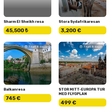
Sharm El Sheikh resa
Stora Sydafrikaresan
45,500 ₺
3,200 €
7 natt 8 dagar
7 natt 8 dagar
Balkanresa
STOR MITT-EUROPA TUR
MED FLYGPLAN
745 €
499 €