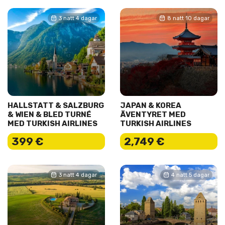
3 natt 4 dagar
8 natt 10 dagar
HALLSTATT & SALZBURG
JAPAN & KOREA
& WIEN & BLED TURNÉ
ÄVENTYRET MED
MED TURKISH AIRLINES
TURKISH AIRLINES
399 €
2,749 €
3 natt 4 dagar
4 natt 5 dagar