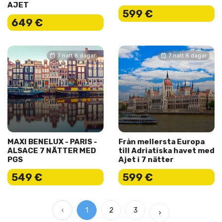
AJET
599 €
649 €
7 natt 8 dagar
7 natt 8 dagar
MAXI BENELUX - PARIS -
Från mellersta Europa
ALSACE 7 NÄTTER MED
till Adriatiska havet med
PGS
Ajet i 7 nätter
549 €
599 €
‹
1
2
3
›