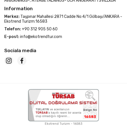
AVBOKNINGS-, ÅTERBETALNINGS- OCH ÅNGERRÄTTSVILLKOR
Information
Merkez:
Taşpınar Mahallesi 2871 Cadde No:4/1 Gölbaşı/ANKARA -
Ekotrend Turizm:16583
Telefon:
+90 312 905 50 60
E-post:
info@ekotrendtur.com
Sociala media
16583
Ekotrend Turizm - 16583