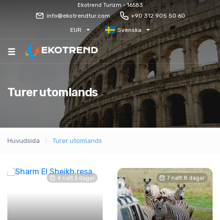
Ekotrend Turizm - 16583
info@ekotrendtur.com
+90 312 905 50 60
EUR
Svenska
Turer utomlands
Huvudsida
Turer utomlands
4 natt 5 dagar
7 natt 8 dagar