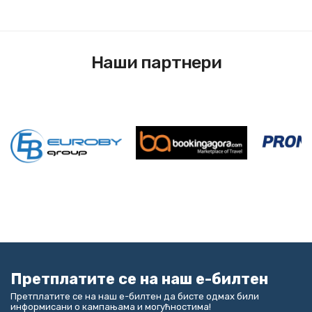
Наши партнери
Претплатите се на наш е-билтен
Претплатите се на наш е-билтен да бисте одмах били
информисани о кампањама и могућностима!