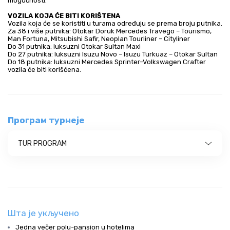
mogućnosti.
VOZILA KOJA ĆE BITI KORIŠTENA
Vozila koja će se koristiti u turama određuju se prema broju putnika.
Za 38 i više putnika: Otokar Doruk Mercedes Travego – Tourismo,
Man Fortuna, Mitsubishi Safir, Neoplan Tourliner – Cityliner
Do 31 putnika: luksuzni Otokar Sultan Maxi
Do 27 putnika: luksuzni Isuzu Novo – Isuzu Turkuaz – Otokar Sultan
Do 18 putnika: luksuzni Mercedes Sprinter–Volkswagen Crafter
vozila će biti korišćena.
Програм турнеје
TUR PROGRAM
Шта је укључено
Jedna večer polu-pansion u hotelima