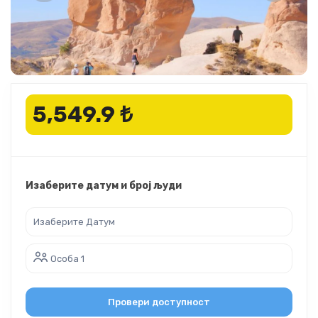
5,549.9 ₺
Изаберите датум и број људи
Особа 1
Провери доступност