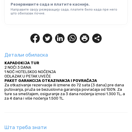
Резервишите сада и платите касније.
Направите своју резервацију сада, платите било када пре него
што обилазак почне.
Детаљи обиласка
KAPADOKIJA TUR
2 NOĆI 3 DANA
1 NOĆ HOTELSKOG NOĆENJA
ODLAZAK U PETAK UVEČE
PAKET GARANCIJA OTKAZIVANJA I POVRAĆAJA
Za otkazivanje rezervacije ili izmene do 72 sata (3 dana) pre dana 
putovanja, pruža se bezuslovna garancija povraćaja od 100%. Za 
ture sa smeštajem, osiguranje za 3 dana noćenja iznosi 1.300 TL, a 
za 4 dana i više noćenja 1.500 TL.
Шта треба знати