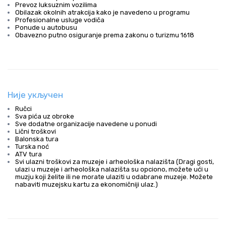
Prevoz luksuznim vozilima
Obilazak okolnih atrakcija kako je navedeno u programu
Profesionalne usluge vodiča
Ponude u autobusu
Obavezno putno osiguranje prema zakonu o turizmu 1618
Није укључен
Ručci
Sva pića uz obroke
Sve dodatne organizacije navedene u ponudi
Lični troškovi
Balonska tura
Turska noć
ATV tura
Svi ulazni troškovi za muzeje i arheološka nalazišta (Dragi gosti,
ulazi u muzeje i arheološka nalazišta su opciono, možete ući u
muzju koji želite ili ne morate ulaziti u odabrane muzeje. Možete
nabaviti muzejsku kartu za ekonomičniji ulaz.)