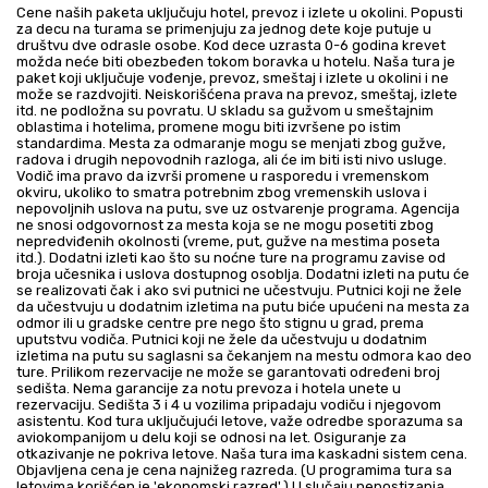
Cene naših paketa uključuju hotel, prevoz i izlete u okolini. Popusti
za decu na turama se primenjuju za jednog dete koje putuje u
društvu dve odrasle osobe. Kod dece uzrasta 0-6 godina krevet
možda neće biti obezbeđen tokom boravka u hotelu. Naša tura je
paket koji uključuje vođenje, prevoz, smeštaj i izlete u okolini i ne
može se razdvojiti. Neiskorišćena prava na prevoz, smeštaj, izlete
itd. ne podložna su povratu. U skladu sa gužvom u smeštajnim
oblastima i hotelima, promene mogu biti izvršene po istim
standardima. Mesta za odmaranje mogu se menjati zbog gužve,
radova i drugih nepovodnih razloga, ali će im biti isti nivo usluge.
Vodič ima pravo da izvrši promene u rasporedu i vremenskom
okviru, ukoliko to smatra potrebnim zbog vremenskih uslova i
nepovoljnih uslova na putu, sve uz ostvarenje programa. Agencija
ne snosi odgovornost za mesta koja se ne mogu posetiti zbog
nepredviđenih okolnosti (vreme, put, gužve na mestima poseta
itd.). Dodatni izleti kao što su noćne ture na programu zavise od
broja učesnika i uslova dostupnog osoblja. Dodatni izleti na putu će
se realizovati čak i ako svi putnici ne učestvuju. Putnici koji ne žele
da učestvuju u dodatnim izletima na putu biće upućeni na mesta za
odmor ili u gradske centre pre nego što stignu u grad, prema
uputstvu vodiča. Putnici koji ne žele da učestvuju u dodatnim
izletima na putu su saglasni sa čekanjem na mestu odmora kao deo
ture. Prilikom rezervacije ne može se garantovati određeni broj
sedišta. Nema garancije za notu prevoza i hotela unete u
rezervaciju. Sedišta 3 i 4 u vozilima pripadaju vodiču i njegovom
asistentu. Kod tura uključujući letove, važe odredbe sporazuma sa
aviokompanijom u delu koji se odnosi na let. Osiguranje za
otkazivanje ne pokriva letove. Naša tura ima kaskadni sistem cena.
Objavljena cena je cena najnižeg razreda. (U programima tura sa
letovima korišćen je 'ekonomski razred'.) U slučaju nepostizanja