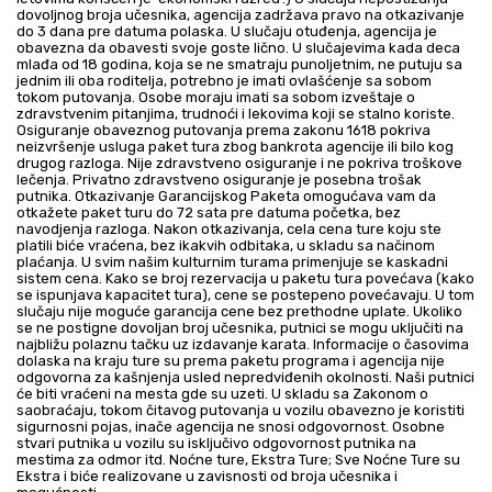
dovoljnog broja učesnika, agencija zadržava pravo na otkazivanje
do 3 dana pre datuma polaska. U slučaju otuđenja, agencija je
obavezna da obavesti svoje goste lično. U slučajevima kada deca
mlađa od 18 godina, koja se ne smatraju punoljetnim, ne putuju sa
jednim ili oba roditelja, potrebno je imati ovlašćenje sa sobom
tokom putovanja. Osobe moraju imati sa sobom izveštaje o
zdravstvenim pitanjima, trudnoći i lekovima koji se stalno koriste.
Osiguranje obaveznog putovanja prema zakonu 1618 pokriva
neizvršenje usluga paket tura zbog bankrota agencije ili bilo kog
drugog razloga. Nije zdravstveno osiguranje i ne pokriva troškove
lečenja. Privatno zdravstveno osiguranje je posebna trošak
putnika. Otkazivanje Garancijskog Paketa omogućava vam da
otkažete paket turu do 72 sata pre datuma početka, bez
navodjenja razloga. Nakon otkazivanja, cela cena ture koju ste
platili biće vraćena, bez ikakvih odbitaka, u skladu sa načinom
plaćanja. U svim našim kulturnim turama primenjuje se kaskadni
sistem cena. Kako se broj rezervacija u paketu tura povećava (kako
se ispunjava kapacitet tura), cene se postepeno povećavaju. U tom
slučaju nije moguće garancija cene bez prethodne uplate. Ukoliko
se ne postigne dovoljan broj učesnika, putnici se mogu uključiti na
najbližu polaznu tačku uz izdavanje karata. Informacije o časovima
dolaska na kraju ture su prema paketu programa i agencija nije
odgovorna za kašnjenja usled nepredviđenih okolnosti. Naši putnici
će biti vraćeni na mesta gde su uzeti. U skladu sa Zakonom o
saobraćaju, tokom čitavog putovanja u vozilu obavezno je koristiti
sigurnosni pojas, inače agencija ne snosi odgovornost. Osobne
stvari putnika u vozilu su isključivo odgovornost putnika na
mestima za odmor itd. Noćne ture, Ekstra Ture; Sve Noćne Ture su
Ekstra i biće realizovane u zavisnosti od broja učesnika i