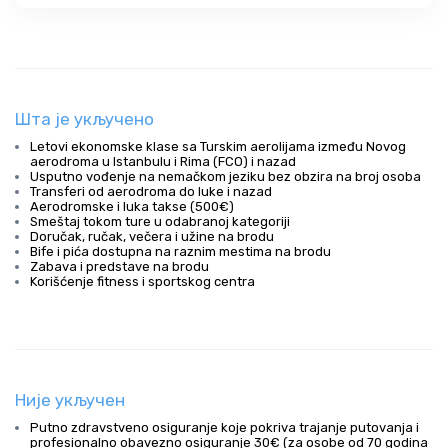
Шта је укључено
Letovi ekonomske klase sa Turskim aerolijama između Novog
aerodroma u Istanbulu i Rima (FCO) i nazad
Usputno vođenje na nemačkom jeziku bez obzira na broj osoba
Transferi od aerodroma do luke i nazad
Aerodromske i luka takse (500€)
Smeštaj tokom ture u odabranoj kategoriji
Doručak, ručak, večera i užine na brodu
Bife i pića dostupna na raznim mestima na brodu
Zabava i predstave na brodu
Korišćenje fitness i sportskog centra
Није укључен
Putno zdravstveno osiguranje koje pokriva trajanje putovanja i
profesionalno obavezno osiguranje 30€ (za osobe od 70 godina