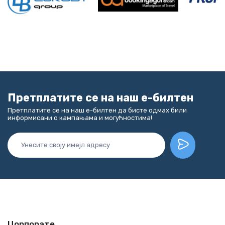
Претплатите се на наш е-билтен
Претплатите се на наш е-билтен да бисте одмах били
информисани о кампањама и могућностима!
Цорпорате