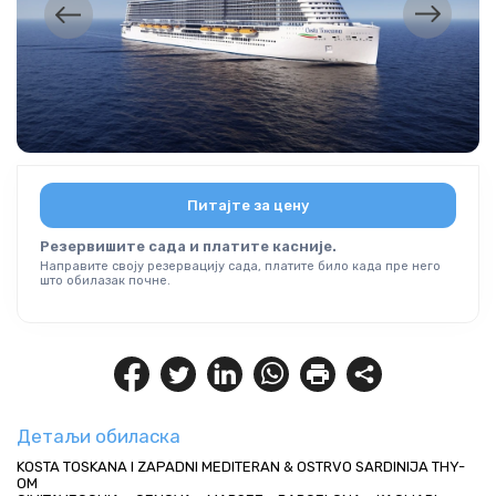
Питајте за цену
Резервишите сада и платите касније.
Направите своју резервацију сада, платите било када пре него
што обилазак почне.
Детаљи обиласка
KOSTA TOSKANA I ZAPADNI MEDITERAN & OSTRVO SARDINIJA THY-
OM