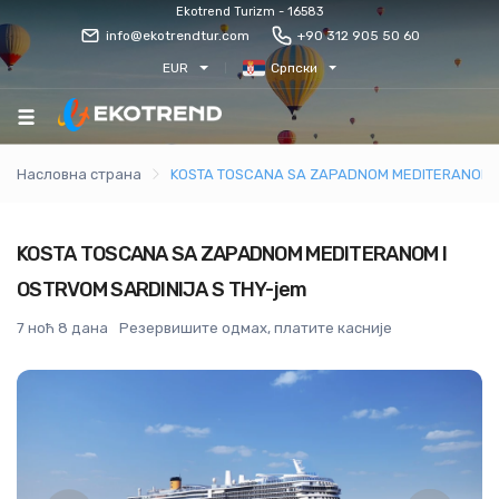
Ekotrend Turizm - 16583
info@ekotrendtur.com
+90 312 905 50 60
EUR
Српски
Насловна страна
KOSTA TOSCANA SA ZAPADNOM MEDITERANOM I 
KOSTA TOSCANA SA ZAPADNOM MEDITERANOM I
OSTRVOM SARDINIJA S THY-jem
7 ноћ 8 дана
Резервишите одмах, платите касније