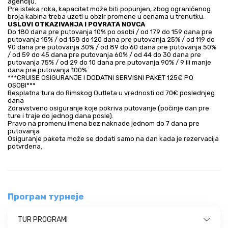
agenciju.
Pre isteka roka, kapacitet može biti popunjen, zbog ograničenog
broja kabina treba uzeti u obzir promene u cenama u trenutku.
USLOVI OTKAZIVANJA I POVRATA NOVCA
Do 180 dana pre putovanja 10% po osobi / od 179 do 159 dana pre
putovanja 15% / od 158 do 120 dana pre putovanja 25% / od 119 do
90 dana pre putovanja 30% / od 89 do 60 dana pre putovanja 50%
/ od 59 do 45 dana pre putovanja 60% / od 44 do 30 dana pre
putovanja 75% / od 29 do 10 dana pre putovanja 90% / 9 ili manje
dana pre putovanja 100%
***CRUISE OSIGURANJE I DODATNI SERVISNI PAKET 125€ PO
OSOBI***
Besplatna tura do Rimskog Outleta u vrednosti od 70€ poslednjeg
dana
Zdravstveno osiguranje koje pokriva putovanje (počinje dan pre
ture i traje do jednog dana posle).
Pravo na promenu imena bez naknade jednom do 7 dana pre
putovanja
Osiguranje paketa može se dodati samo na dan kada je rezervacija
potvrđena.
Програм турнеје
TUR PROGRAMI