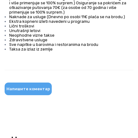
i više primenjuje se 100% surprem.) Osiguranje sa pokrićem za
otkazivanje putovanja 70€ (za osobe od 70 godina i više
primenjuje se 100% surprem.)
Naknade za usluge (Dnevno po osobi 11€ plaća se na brodu.)
Ekstra kopneni izleti navedeni u programu
Lični troškovi
Unutrašnji letovi
Neophodne vizne takse
Zdravstvene usluge
Sve napitke u barovima i restoranima na brodu
Taksa za izlaz iz zemlje
Напишите коментар