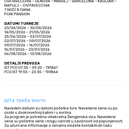
CIVITAVECCHIA – GENOVA – MARSEJ – BARCELONA – KAGLIARI – 
NAPULJ – CIVITAVECCHIA
7 NOĆI 8 DANA
PUNI PANSION
DATUMI TURNEJE
23/04/2026 – 30/04/2026
14/05/2026 – 21/05/2026
25/06/2026 – 02/07/2026
02/07/2026 – 09/07/2026
09/07/2026 – 16/07/2026
16/07/2026 – 23/07/2026
06/08/2026 – 13/08/2026
DETALJI PREVOZA
IST FCO 07:35 – 09:20 – TK1861
FCO IST 19:55 – 23:35 – TK1864
Шта треба знати
Navedeni datumi su datumi početka ture. Navedene cene su po
osobi u dvokrevetnoj kabini i u evrima.
Za program je potrebna višekratna Šengenska viza. Navedene
cene su početne cene i mogu varirati u zavisnosti od popunjenosti.
Za ažurirane informacije o cenama možete kontaktirati našu