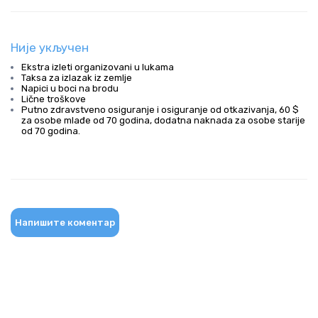
Није укључен
Ekstra izleti organizovani u lukama
Taksa za izlazak iz zemlje
Napici u boci na brodu
Lične troškove
Putno zdravstveno osiguranje i osiguranje od otkazivanja, 60 $
za osobe mlađe od 70 godina, dodatna naknada za osobe starije
od 70 godina.
Напишите коментар