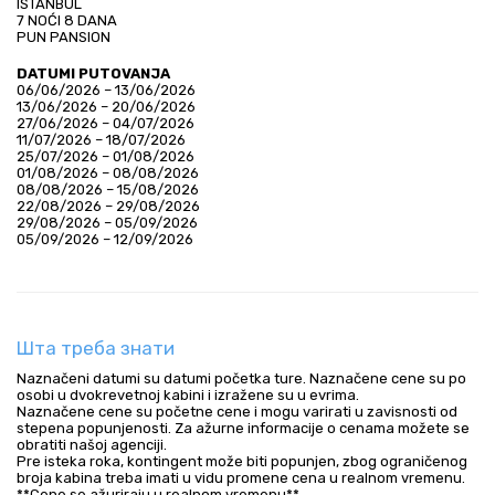
ISTANBUL
7 NOĆI 8 DANA
PUN PANSION
DATUMI PUTOVANJA
06/06/2026 – 13/06/2026
13/06/2026 – 20/06/2026
27/06/2026 – 04/07/2026
11/07/2026 – 18/07/2026
25/07/2026 – 01/08/2026
01/08/2026 – 08/08/2026
08/08/2026 – 15/08/2026
22/08/2026 – 29/08/2026
29/08/2026 – 05/09/2026
05/09/2026 – 12/09/2026
Шта треба знати
Naznačeni datumi su datumi početka ture. Naznačene cene su po
osobi u dvokrevetnoj kabini i izražene su u evrima.
Naznačene cene su početne cene i mogu varirati u zavisnosti od
stepena popunjenosti. Za ažurne informacije o cenama možete se
obratiti našoj agenciji.
Pre isteka roka, kontingent može biti popunjen, zbog ograničenog
broja kabina treba imati u vidu promene cena u realnom vremenu.
**Cene se ažuriraju u realnom vremenu**