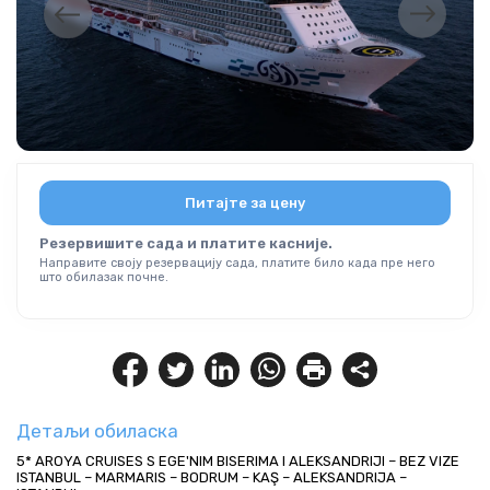
Питајте за цену
Резервишите сада и платите касније.
Направите своју резервацију сада, платите било када пре него
што обилазак почне.
Детаљи обиласка
5* AROYA CRUISES S EGE'NIM BISERIMA I ALEKSANDRIJI – BEZ VIZE
ISTANBUL – MARMARIS – BODRUM – KAŞ – ALEKSANDRIJA – 