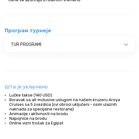
Програм турнеје
TUR PROGRAMI
Шта је укључено
Lučke takse (140 USD)
Boravak sa all-inclusive uslugom na našem kruzeru Aroya
Cruises sa 5 zvezdica (svi obroci uključeni - osim ulaznih
naknada za specijalne restorane)
Animacije i aktivnosti na brodu
Napojnice na brodu
Online vizni trošak za Egipat