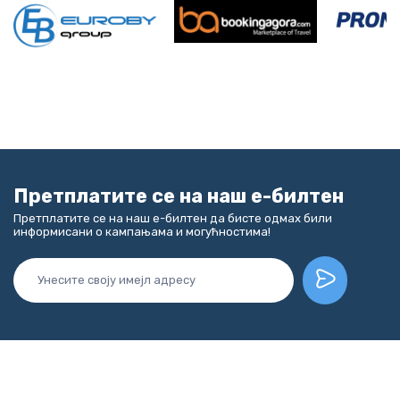
Претплатите се на наш е-билтен
Претплатите се на наш е-билтен да бисте одмах били
информисани о кампањама и могућностима!