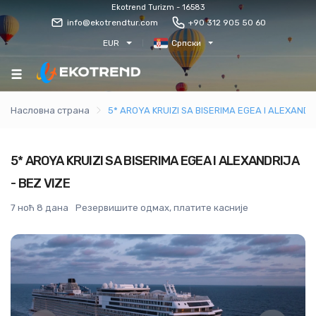
Ekotrend Turizm - 16583
info@ekotrendtur.com
+90 312 905 50 60
EUR
Српски
Насловна страна
5* AROYA KRUIZI SA BISERIMA EGEA I ALEXANDRI
5* AROYA KRUIZI SA BISERIMA EGEA I ALEXANDRIJA
- BEZ VIZE
7 ноћ 8 дана
Резервишите одмах, платите касније