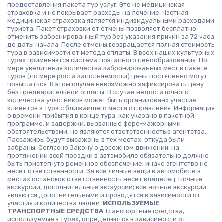
предоставления пакета тур услуг. Это не медицинская
страховка и не покрывает расходы на лечение. Частная
медицинская страховка является индивидуальными расходами
туриста. Пакет страховки от отмены позволяет бесплатно
отменить забронированный тур без указания причин за 72 часа
до даты начала. После отмены возвращается полная стоимость
тура в зависимости от метода оплаты. В всех наших культурных
турах применяется система поэтапного ценообразования. По
мере увеличения количества забронированных мест в пакете
туров (по мере роста заполняемости) цены постепенно могут
повышаться. В этом случае невозможно зафиксировать цену
без предварительной оплаты. В случае недостаточного
количества участников может быть организовано участие
клиентов в туре с ближайшего места отправления. Информация
о времени прибытия в конце тура, как указано в пакетной
программе, и задержки, вызванные форс-мажорными
обстоятельствами, не являются ответственностью агентства.
Пассажиры будут высажены в тех местах, откуда были
забраны. Согласно Закону о дорожном движении, на
протяжении всей поездки в автомобиле обязательно должно
быть пристегнуто ременное обеспечение, иначе агентство не
несет ответственности. За все личные вещи в автомобиле в
местах остановок ответственность несет владелец. Ночные
экскурсии, дополнительные экскурсии; все ночные экскурсии
являются дополнительными и проводятся в зависимости от
участия и количества людей.
ИСПОЛЬЗУЕМЫЕ
ТРАНСПОРТНЫЕ СРЕДСТВА
Транспортные средства,
используемые в турах, определяются в зависимости от