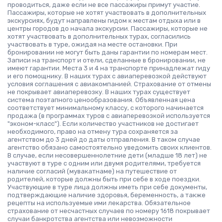
проводиться, даже если не все пассажиры примут участие.
Пассажиры, которые не хотят участвовать в дополнительных
экскурсиях, будут направлены гидом к местам отдыха или в
центры городов до начала экскурсии. Пассажиры, которые не
хотят участвовать в дополнительных турах, согласились
участвовать в туре, ожидая на месте остановки. При
бронировании не могут быть даны гарантии по номерам мест.
Записи на транспорт и отели, сделанные в бронировании, не
имеют гарантии. Места 3 и 4 на транспорте принадлежат гиду
и его помощнику. В наших турах с авиаперевозкой действуют
условия соглашения с авиакомпанией. Страхование от отмены
не покрывает авиаперевозку. В наших турах существует
система поэтапного ценообразования. Объявленная цена
соответствует минимальному классу, с которого начинается
продажа (в программах туров с авиаперевозкой используется
"эконом-класс"). Если количество участников не достигает
необходимого, право на отмену тура сохраняется за
агентством до 3 дней до даты отправления. В таком случае
агентство обязано самостоятельно уведомить своих клиентов.
В случае, если несовершеннолетние дети (младше 18 лет) не
участвуют в туре с одним или двумя родителями, требуется
наличие согласий (мувакатнаме) на путешествие от
родителей, которые должны быть при себе в ходе поездки.
Участвующие в туре лица должны иметь при себе документы,
подтверждающие наличие здоровья, беременность, а также
рецепты на используемые ими лекарства. Обязательное
страхование от несчастных случаев по номеру 1618 покрывает
случаи банкротства агентства или невозможности