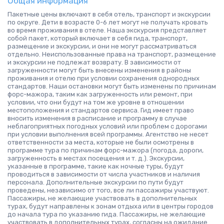
Общая информация
Пакетные цены включают в себя отель, транспорт и экскурсии
по округе. Дети в возрасте 0-6 лет могут не получать кровать
во время проживания в отеле. Наша экскурсия представляет
собой пакет, который включает в себя гида, транспорт,
размещение и экскурсии, и они не могут рассматриваться
отдельно. Неиспользованные права на транспорт, размещение
и экскурсии не подлежат возврату. В зависимости от
загруженности могут быть внесены изменения в районы
проживания и отелю при условии сохранения однородных
стандартов. Наши остановки могут быть изменены по причинам
форс-мажора, таким как загруженность или ремонт, при
условии, что они будут на том же уровне в отношении
местоположения и стандартов сервиса. Гид имеет право
вносить изменения в расписание и программу в случае
неблагоприятных погодных условий или проблем с дорогами
при условии выполнения всей программы. Агентство не несет
ответственности за места, которые не были осмотрены в
программе тура по причинам форс-мажора (погода, дороги,
загруженность в местах посещения и т. д.). Экскурсии,
указанные в программе, такие как ночные туры, будут
проводиться в зависимости от числа участников и наличия
персонала. Дополнительные экскурсии по пути будут
проведены, независимо от того, все ли пассажиры участвуют.
Пассажиры, не желающие участвовать в дополнительных
турах, будут направлены к зонам отдыха или в центры городов
до начала тура по указанию гида. Пассажиры, не желающие
участвовать в дополнительных турах, согласны на ожидание