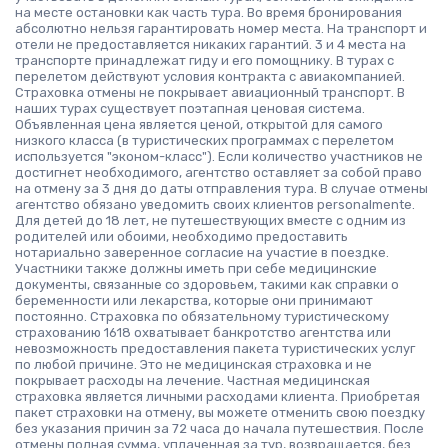
на месте остановки как часть тура. Во время бронирования
абсолютно нельзя гарантировать номер места. На транспорт и
отели не предоставляется никаких гарантий. 3 и 4 места на
транспорте принадлежат гиду и его помощнику. В турах с
перелетом действуют условия контракта с авиакомпанией.
Страховка отмены не покрывает авиационный транспорт. В
наших турах существует поэтапная ценовая система.
Объявленная цена является ценой, открытой для самого
низкого класса (в туристических программах с перелетом
используется "эконом-класс"). Если количество участников не
достигнет необходимого, агентство оставляет за собой право
на отмену за 3 дня до даты отправления тура. В случае отмены
агентство обязано уведомить своих клиентов personalmente.
Для детей до 18 лет, не путешествующих вместе с одним из
родителей или обоими, необходимо предоставить
нотариально заверенное согласие на участие в поездке.
Участники также должны иметь при себе медицинские
документы, связанные со здоровьем, такими как справки о
беременности или лекарства, которые они принимают
постоянно. Страховка по обязательному туристическому
страхованию 1618 охватывает банкротство агентства или
невозможность предоставления пакета туристических услуг
по любой причине. Это не медицинская страховка и не
покрывает расходы на лечение. Частная медицинская
страховка является личными расходами клиента. Приобретая
пакет страховки на отмену, вы можете отменить свою поездку
без указания причин за 72 часа до начала путешествия. После
отмены полная сумма, уплаченная за тур, возвращается, без