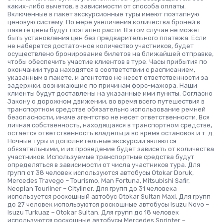
каких-либо вычетов, в зависимости от способа оплаты.
Включенные в пакет экскурсионные туры имеют поэтапную
ценовую систему. По мере увеличения количества броней в
пакете цены будут поэтапно расти. В этом случае не может
быть установления цен без предварительного платежа. Если
не наберется достаточное количество участников, будет
осуществлено бронирование билетов на ближайшей отправке,
чтобы обеспечить участие клиентов в туре. Часы прибытия по
окончании тура находятся в соответствии с расписанием,
указанным в пакете, и агентство не несет ответственности за
задержки, возникающие по причинам форс-мажора. Наши
клиенты будут доставлены на указанные ими пункты. Согласно
Закону о дорожном движении, во время всего путешествия в
транспортном средстве обязательно использование ремней
безопасности, иначе агентство не несет ответственности. Вся
личная собственность, находящаяся в транспортном средстве,
остается ответственность владельца во время остановок и т. д.
Ночные туры и дополнительные экскурсии являются
обязательными, и их проведение будет зависеть от количества
участников. Используемые транспортные средства будут
определяться в зависимости от числа участников тура. Для
групп от 38 человек используются автобусы Otokar Doruk,
Mercedes Travego – Tourismo, Man Fortuna, Mitsubishi Safir,
Neoplan Tourliner – Cityliner. Для групп до 31 человека
используется роскошный автобус Otokar Sultan Maxi. Для групп
до 27 человек используются роскошные автобусы Isuzu Novo –
Isuzu Turkuaz – Otokar Sultan. Для групп до 18 человек
используются роскошные автобусы Mercedes Sprinter –