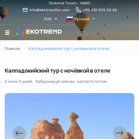
Ekotrend Turizm - 16583
info@ekotrendtur.com
+90 312 905 50 60
EUR
Русский
Главная
Каппадокийский тур с ночёвкой в отеле
Каппадокийский тур с ночёвкой в отеле
2 ночи 3 дней
Забронируй сейчас, заплати потом