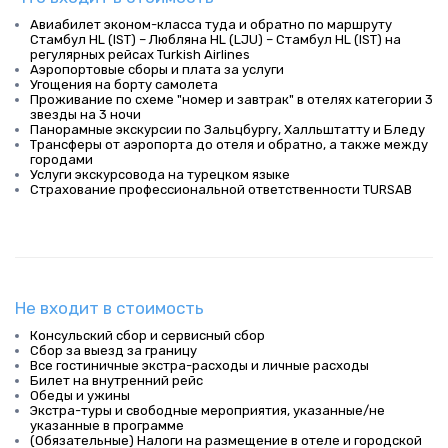
Авиабилет эконом-класса туда и обратно по маршруту
Стамбул HL (IST) – Любляна HL (LJU) – Стамбул HL (IST) на
регулярных рейсах Turkish Airlines
Аэропортовые сборы и плата за услуги
Угощения на борту самолета
Проживание по схеме "номер и завтрак" в отелях категории 3
звезды на 3 ночи
Панорамные экскурсии по Зальцбургу, Халльштатту и Бледу
Трансферы от аэропорта до отеля и обратно, а также между
городами
Услуги экскурсовода на турецком языке
Страхование профессиональной ответственности TURSAB
Не входит в стоимость
Консульский сбор и сервисный сбор
Сбор за выезд за границу
Все гостиничные экстра-расходы и личные расходы
Билет на внутренний рейс
Обеды и ужины
Экстра-туры и свободные мероприятия, указанные/не
указанные в программе
(Обязательные) Налоги на размещение в отеле и городской