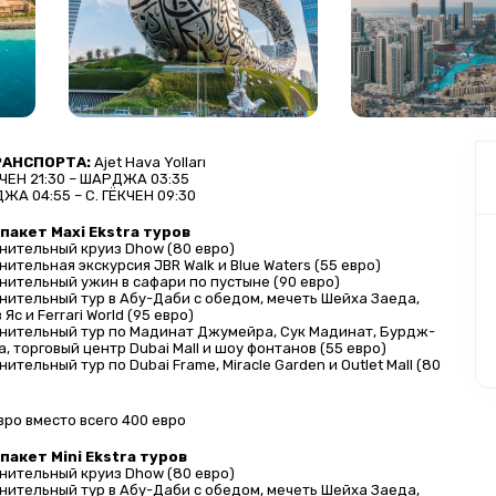
РАНСПОРТА:
 Ajet Hava Yolları
КЧЕН 21:30 – ШАРДЖА 03:35
ЖА 04:55 – С. ГЁКЧЕН 09:30
пакет Maxi Ekstra туров
нительный круиз Dhow (80 евро)
ительная экскурсия JBR Walk и Blue Waters (55 евро)
ительный ужин в сафари по пустыне (90 евро)
ительный тур в Абу-Даби с обедом, мечеть Шейха Заеда, 
 Яс и Ferrari World (95 евро)
нительный тур по Мадинат Джумейра, Сук Мадинат, Бурдж-
, торговый центр Dubai Mall и шоу фонтанов (55 евро)
ительный тур по Dubai Frame, Miracle Garden и Outlet Mall (80 
вро вместо всего 400 евро
акет Mini Ekstra туров
нительный круиз Dhow (80 евро)
ительный тур в Абу-Даби с обедом, мечеть Шейха Заеда, 