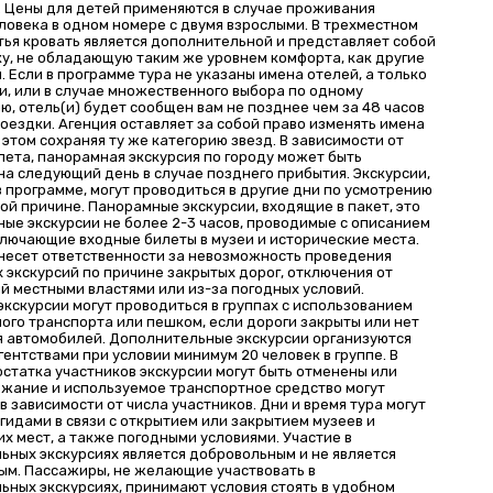
. Цены для детей применяются в случае проживания
ловека в одном номере с двумя взрослыми. В трехместном
тья кровать является дополнительной и представляет собой
у, не обладающую таким же уровнем комфорта, как другие
. Если в программе тура не указаны имена отелей, а только
и, или в случае множественного выбора по одному
, отель(и) будет сообщен вам не позднее чем за 48 часов
оездки. Агенция оставляет за собой право изменять имена
 этом сохраняя ту же категорию звезд. В зависимости от
лета, панорамная экскурсия по городу может быть
на следующий день в случае позднего прибытия. Экскурсии,
 программе, могут проводиться в другие дни по усмотрению
ой причине. Панорамные экскурсии, входящие в пакет, это
ные экскурсии не более 2-3 часов, проводимые с описанием
включающие входные билеты в музеи и исторические места.
 несет ответственности за невозможность проведения
 экскурсий по причине закрытых дорог, отключения от
й местными властями или из-за погодных условий.
экскурсии могут проводиться в группах с использованием
ого транспорта или пешком, если дороги закрыты или нет
я автомобилей. Дополнительные экскурсии организуются
ентствами при условии минимум 20 человек в группе. В
остатка участников экскурсии могут быть отменены или
ржание и используемое транспортное средство могут
в зависимости от числа участников. Дни и время тура могут
гидами в связи с открытием или закрытием музеев и
х мест, а также погодными условиями. Участие в
ьных экскурсиях является добровольным и не является
ым. Пассажиры, не желающие участвовать в
ьных экскурсиях, принимают условия стоять в удобном