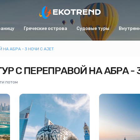
раницу
Греческие острова
Судовые туры
Внутрен
НА АБРА - 3 НОЧИ С AJET
Р С ПЕРЕПРАВОЙ НА АБРА - 
ти потом