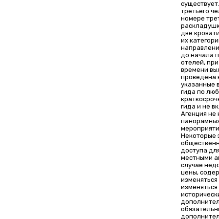
существует
третьего че
номере тре
раскладушк
две кровати
их категори
направлению
до начала п
отелей, при
времени вы
проведена 
указанные в
гида по люб
краткосроч
гида и не 
Агенция не
панорамных
мероприяти
Некоторые 
общественн
доступа дл
местными аг
случае нед
цены, соде
изменяться 
изменяться 
исторически
дополнител
обязательн
дополнител