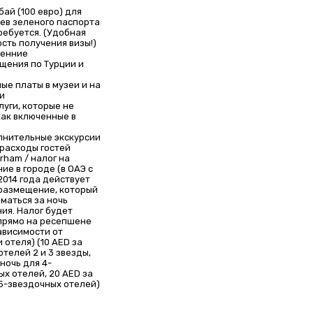
бай (100 евро) для
ев зеленого паспорта
ребуется. (Удобная
сть получения визы!)
ренние
щения по Турции и
ые платы в музеи и на
и
луги, которые не
как включенные в
лнительные экскурсии
 расходы гостей
irham / налог на
ие в городе (в ОАЭ с
2014 года действует
 размещение, который
маться за ночь
ия. Налог будет
прямо на ресепшене
ависимости от
 отеля) (10 AED за
отелей 2 и 3 звезды,
 ночь для 4-
ых отелей, 20 AED за
 5-звездочных отелей)