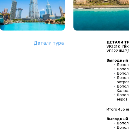
Детали тура
ДЕТАЛИ Т
VF221 С. ГЁ
VF222 ШАРД
Выгодный 
Допол
Дополн
Дополн
Дополн
остров
Допол
Халифа
Дополн
евро)
Итого 455 е
Выгодный п
Допол
Дополн