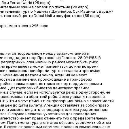
 Яс и Ferrari World (95 евро)
ительный ужин в сафари по пустыне (90 евро)
нительный тур по Мадинат Джумейра, Сук Мадинат, Бурдж-
, торговый центр Dubai Mall и шоу фонтанов (55 евро)
вро вместо всего 295 евро
является посредником между авиакомпанией и
 и подпадает под Протокол из Гааги от 28.09.1955. В
 регулярных и специальных рейсов может быть риск
или время вылета может измениться до или во время
аши пассажиры приобрели тур, осознавая и принимая
ь изменения деталей рейса. Агенция не несет
ности за изменения, происходящие в трансферах
 рейсов пассажиров, которые не подтвердили время и
йса. Для групповых билетов действуют правила
и: в случае, если не используется рейс в одну сторону, не
 использован и обратный рейс. Цены указаны на основе
1.01.2011 и могут изменяться пропорционально в зависимости
я цен до даты вылета. Агенция оставляет за собой право
а или изменения даты с предварительным уведомлением
тов. В случае нехватки участников для проведения
 агентство имеет право отменить тур с предварительным
ем. При отмене тура агентство обязано уведомить об этом
о. В связи с правовыми нормами, права на компенсацию не