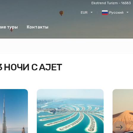
Ekotrend Turizm - 16583
EUR
Русский
ние туры
Контакты
3 НОЧИ С AJET