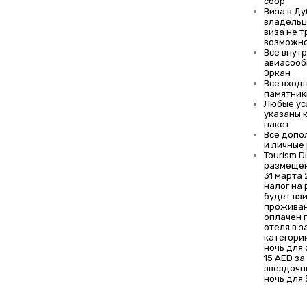
сбор
Виза в Ду
владельц
виза не т
возможно
Все внут
авиасооб
Эркан
Все входн
памятник
Любые ус
указаны 
пакет
Все допо
и личные
Tourism D
размещен
31 марта 
налог на
будет взи
проживан
оплачен 
отеля в з
категории
ночь для 
15 AED за
звездочн
ночь для