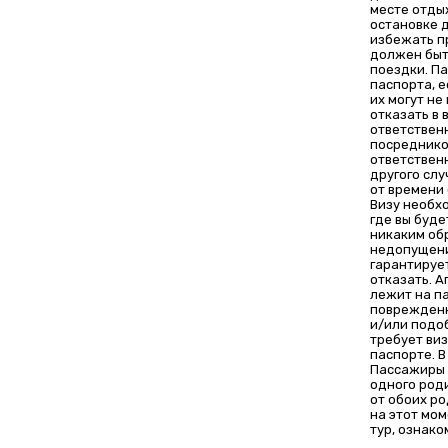
месте отды
остановке д
избежать п
должен быт
поездки. П
паспорта, е
их могут не
отказать в 
ответствен
посреднико
ответственн
другого слу
от времени 
Визу необхо
где вы буде
никаким об
недопущени
гарантирует
отказать. А
лежит на п
поврежденн
и/или подо
требует виз
паспорте. 
Пассажиры 
одного роди
от обоих р
на этот мом
тур, ознако