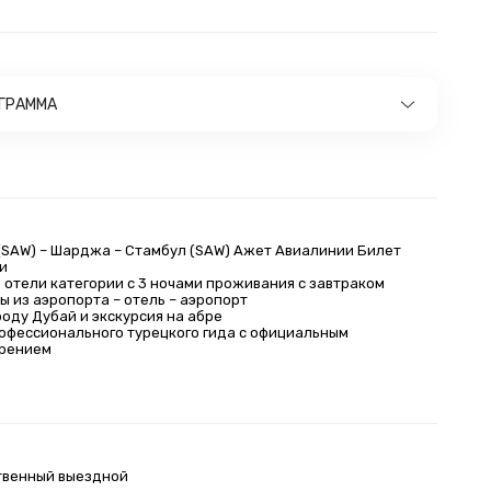
ОГРАММА
(SAW) – Шарджа – Стамбул (SAW) Ажет Авиалинии Билет
и
 отели категории с 3 ночами проживания с завтраком
ы из аэропорта – отель – аэропорт
роду Дубай и экскурсия на абре
рофессионального турецкого гида с официальным
ерением
твенный выездной