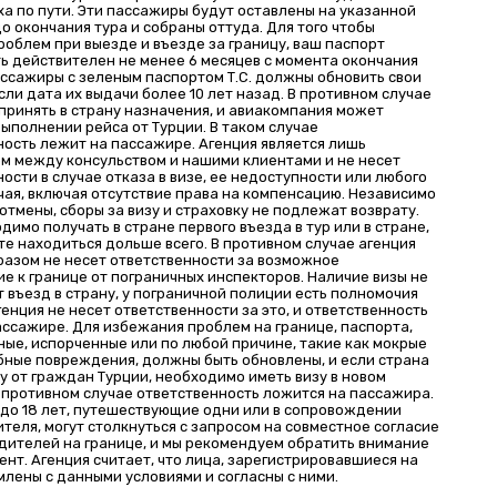
ха по пути. Эти пассажиры будут оставлены на указанной
о окончания тура и собраны оттуда. Для того чтобы
роблем при выезде и въезде за границу, ваш паспорт
ь действителен не менее 6 месяцев с момента окончания
ассажиры с зеленым паспортом Т.C. должны обновить свои
сли дата их выдачи более 10 лет назад. В противном случае
 принять в страну назначения, и авиакомпания может
выполнении рейса от Турции. В таком случае
ность лежит на пассажире. Агенция является лишь
м между консульством и нашими клиентами и не несет
ости в случае отказа в визе, ее недоступности или любого
чая, включая отсутствие права на компенсацию. Независимо
отмены, сборы за визу и страховку не подлежат возврату.
димо получать в стране первого въезда в тур или в стране,
те находиться дольше всего. В противном случае агенция
разом не несет ответственности за возможное
е к границе от пограничных инспекторов. Наличие визы не
 въезд в страну, у пограничной полиции есть полномочия
генция не несет ответственности за это, и ответственность
ассажире. Для избежания проблем на границе, паспорта,
ые, испорченные или по любой причине, такие как мокрые
бные повреждения, должны быть обновлены, и если страна
у от граждан Турции, необходимо иметь визу в новом
В противном случае ответственность ложится на пассажира.
до 18 лет, путешествующие одни или в сопровождении
теля, могут столкнуться с запросом на совместное согласие
одителей на границе, и мы рекомендуем обратить внимание
ент. Агенция считает, что лица, зарегистрировавшиеся на
млены с данными условиями и согласны с ними.