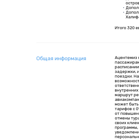
остров
Дополн
Допол
Халифа
Итого 320 е
Общая информация
Ацентемиз 
пассажирами
расписании
задержки, 
поездки. Н
возможност
ответствен
внутренних
маршрут ре
авиакомпани
может быть
тарифов с 0
от повышени
отмены тур
своих клиен
программы,
уведомлени
персональн