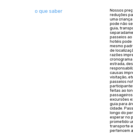
o que saber
Nossos preço
reduções pa
uma criança 
pode não ser
guia, trans
separadamen
passeios ao
hotéis pode 
mesmo padrã
de localizaç
razões impre
cronograma 
estrada, de
responsabili
causas impre
visitação, e
passeios no
participante
feitas ao lo
passageiros 
excursões ex
guia para á
cidade. Pas
longo do pe
esperar no 
prometido u
transporte e
pertencem a