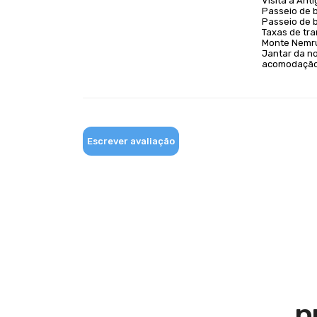
Visita à Ant
Passeio de 
Passeio de b
Taxas de tra
Monte Nemr
Jantar da no
acomodação 
Escrever avaliação
p