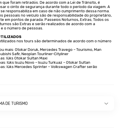
m que foram retirados. De acordo com a Lei de Trânsito, é
usar o cinto de segurança durante todo o período da viagem. A
 se responsabiliza em caso de não cumprimento dessa norma.
s pessoais no veículo são de responsabilidade do proprietário,
te em pontos de parada. Passeios Noturnos, Extras; Todos os
turnos são Extras e serão realizados de acordo com a
o e o número de pessoas.
UTILIZADOS
 utilizados nos tours são determinados de acordo com o número
ou mais: Otokar Doruk, Mercedes Travego – Tourismo, Man
ubishi Safir, Neoplan Tourliner-Cityliner
as: lüks Otokar Sultan Maxi
as: lüks Isuzu Novo – Isuzu Turkuaz – Otokar Sultan
as: lüks Mercedes Sprinter – Volkswagen Crafter serão
A DE TURISMO