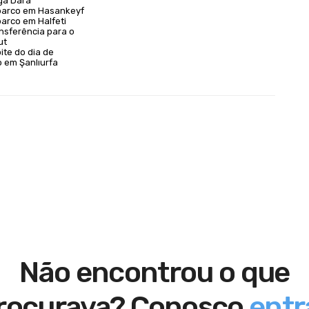
iga Dara
barco em Hasankeyf
arco em Halfeti
nsferência para o
ut
ite do dia de
em Şanlıurfa
Não encontrou o que
rocurava? Conosco
entr