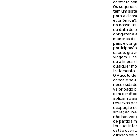
contrato co
Os seguros 
têm um sist
para a class
econômica').
no nosso tou
da data de p
obrigatória
menores de 
pais, é obr
participação
saúde, grav
viagem. O se
ou a impossi
qualquer mo
tratamento.
O Pacote de
cancele seu 
necessidade
valor pago 
com o métod
aplicam o s
reservas par
ocupação do
situação, nã
não houver p
de partida 
tour. As inf
estão escrit
atrasos cau