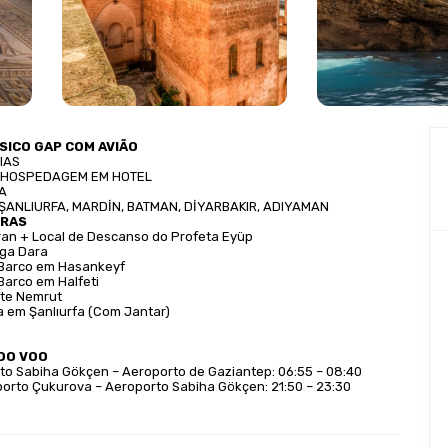
SICO GAP COM AVIÃO
DIAS
E HOSPEDAGEM EM HOTEL
A
ŞANLIURFA, MARDİN, BATMAN, DİYARBAKIR, ADIYAMAN
TRAS
arran + Local de Descanso do Profeta Eyüp 
tiga Dara
 Barco em Hasankeyf
Barco em Halfeti
nte Nemrut
ra em Şanlıurfa (Com Jantar)
DO VOO
to Sabiha Gökçen – Aeroporto de Gaziantep: 06:55 – 08:40
orto Çukurova – Aeroporto Sabiha Gökçen: 21:50 – 23:30