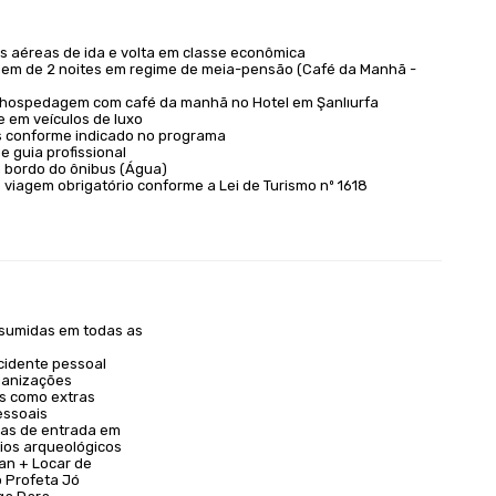
 aéreas de ida e volta em classe econômica
m de 2 noites em regime de meia-pensão (Café da Manhã -
e hospedagem com café da manhã no Hotel em Şanlıurfa
e em veículos de luxo
 conforme indicado no programa
e guia profissional
 bordo do ônibus (Água)
 viagem obrigatório conforme a Lei de Turismo nº 1618
sumidas em todas as
cidente pessoal
ganizações
s como extras
essoais
xas de entrada em
tios arqueológicos
ran + Locar de
o Profeta Jó