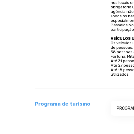
nos locais e
obrigatório 
agência não
Todos os ben
especialmen
Passeios No
participaçã
VEÍCULOS 
Os veículos
de pessoas.
38 pessoas 
Fortuna, Mits
Até 31 pesso
Até 27 pesso
Até 18 pesso
utilizados.
Programa de turismo
PROGRAM