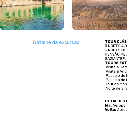
Detalhe da excursão
TOUR CLÁS
3 NOITES 4 
3 NOITES D
PENSÃO MEI
GAZIANTEP, 
TOURS EX
 Visita a H
 Visita à An
 Passeio de
 Passeio de 
 Tour do Mo
 Noite de Sı
DETALHES 
Ida:
 Aeropor
Volta: 
Aerop