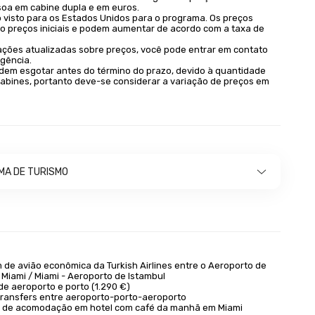
soa em cabine dupla e em euros.
 visto para os Estados Unidos para o programa. Os preços
ão preços iniciais e podem aumentar de acordo com a taxa de
ações atualizadas sobre preços, você pode entrar em contato
gência.
dem esgotar antes do término do prazo, devido à quantidade
cabines, portanto deve-se considerar a variação de preços em
A DE TURISMO
de avião econômica da Turkish Airlines entre o Aeroporto de
 Miami / Miami - Aeroporto de Istambul
de aeroporto e porto (1.290 €)
transfers entre aeroporto-porto-aeroporto
 de acomodação em hotel com café da manhã em Miami