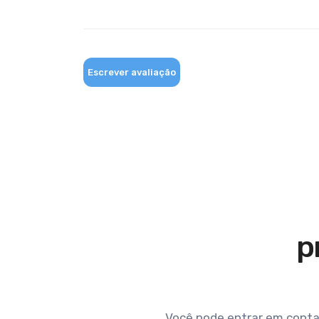
Escrever avaliação
p
Você pode entrar em conta