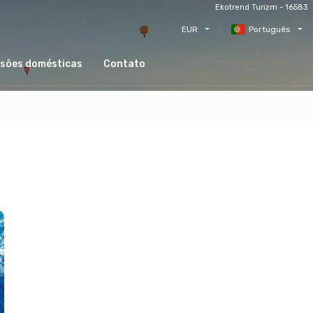
Ekotrend Turizm - 16583
EUR
Português
sões domésticas
Contato