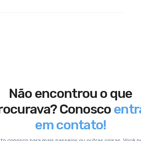
Não encontrou o que
rocurava? Conosco
entr
em contato!
to conosco para mais passeios ou outras coisas. Você 