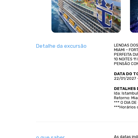
Detalhe da excursão
LENDAS DOS
MIAMI – FOR
PERFEITA D
10 NOITES 11
PENSÃO CO
DATA DO T
22/01/2027 
DETALHES 
Ida: Istambu
Retorno: Mia
*** O DIA DE
***Horários 
o que saber
As datas ind