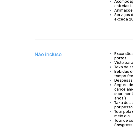
Acomodaçã
estrelas L
Animações
Serviços 
exceda 2
Não incluso
Excursões
portos
Visto par
Taxa de sa
Bebidas d
tampa fe
Despesas
Seguro de
cancelame
supriment
anos.)
Taxa de se
por pesso
Tour pela
meio dia
Tour de co
Sawgrass 