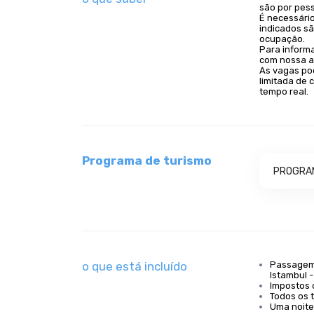
são por pes
É necessário
indicados s
ocupação.
Para inform
com nossa a
As vagas po
limitada de 
tempo real.
Programa de turismo
PROGRAM
o que está incluído
Passagem 
Istambul -
Impostos 
Todos os 
Uma noite