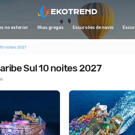
s no exterior
Ilhas gregas
Excursões de navio
Excur
10 noites 2027
ribe Sul 10 noites 2027
is