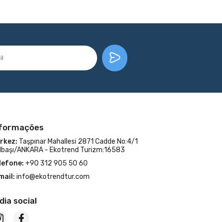
nformações
rkez:
Taşpınar Mahallesi 2871 Cadde No:4/1
lbaşı/ANKARA - Ekotrend Turizm:16583
lefone:
+90 312 905 50 60
mail:
info@ekotrendtur.com
dia social