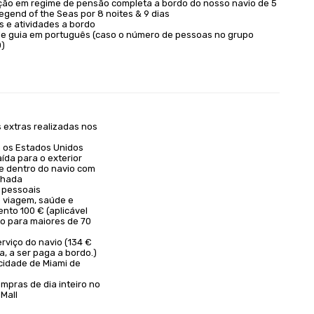
o em regime de pensão completa a bordo do nosso navio de 5
egend of the Seas por 8 noites & 9 dias
 e atividades a bordo
de guia em português (caso o número de pessoas no grupo
0)
 extras realizadas nos
a os Estados Unidos
ída para o exterior
e dentro do navio com
chada
 pessoais
 viagem, saúde e
nto 100 € (aplicável
o para maiores de 70
rviço do navio (134 €
a, a ser paga a bordo.)
 cidade de Miami de
mpras de dia inteiro no
Mall