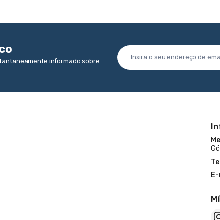
ico
nstantaneamente informado sobre
I
Me
Gö
Te
E-
Mí