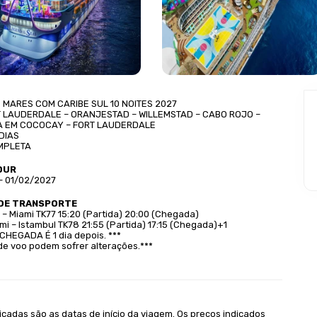
 MARES COM CARIBE SUL 10 NOITES 2027
T LAUDERDALE – ORANJESTAD – WILLEMSTAD – CABO ROJO – 
IA EM COCOCAY – FORT LAUDERDALE 
 DIAS
MPLETA
OUR
– 01/02/2027
DE TRANSPORTE
l – Miami TK77 15:20 (Partida) 20:00 (Chegada)
mi – Istambul TK78 21:55 (Partida) 17:15 (Chegada)+1
 CHEGADA É 1 dia depois. ***
de voo podem sofrer alterações.***
icadas são as datas de início da viagem. Os preços indicados