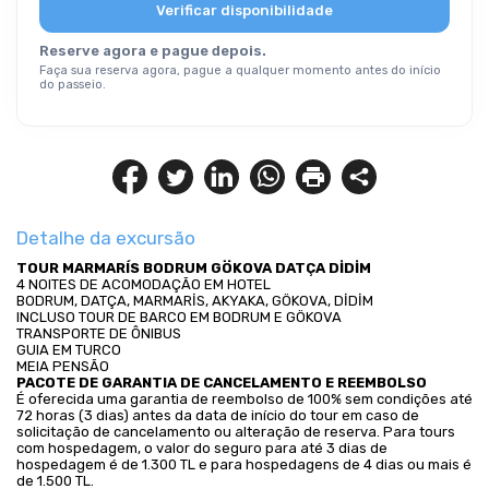
Verificar disponibilidade
Reserve agora e pague depois.
Faça sua reserva agora, pague a qualquer momento antes do início
do passeio.
Detalhe da excursão
TOUR MARMARÍS BODRUM GÖKOVA DATÇA DİDİM
4 NOITES DE ACOMODAÇÃO EM HOTEL
BODRUM, DATÇA, MARMARİS, AKYAKA, GÖKOVA, DİDİM
INCLUSO TOUR DE BARCO EM BODRUM E GÖKOVA
TRANSPORTE DE ÔNIBUS
GUIA EM TURCO
MEIA PENSÃO
PACOTE DE GARANTIA DE CANCELAMENTO E REEMBOLSO
É oferecida uma garantia de reembolso de 100% sem condições até 
72 horas (3 dias) antes da data de início do tour em caso de 
solicitação de cancelamento ou alteração de reserva. Para tours 
com hospedagem, o valor do seguro para até 3 dias de 
hospedagem é de 1.300 TL e para hospedagens de 4 dias ou mais é 
de 1.500 TL.