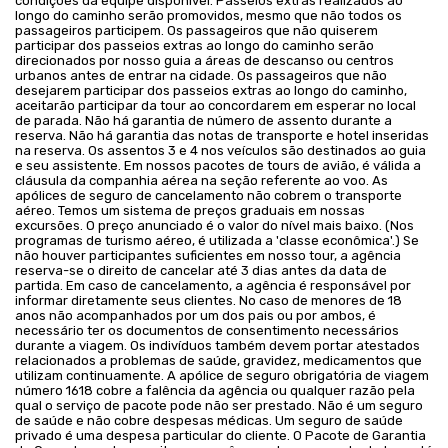
condições da equipe disponível. Passeios extras realizados ao
longo do caminho serão promovidos, mesmo que não todos os
passageiros participem. Os passageiros que não quiserem
participar dos passeios extras ao longo do caminho serão
direcionados por nosso guia a áreas de descanso ou centros
urbanos antes de entrar na cidade. Os passageiros que não
desejarem participar dos passeios extras ao longo do caminho,
aceitarão participar da tour ao concordarem em esperar no local
de parada. Não há garantia de número de assento durante a
reserva. Não há garantia das notas de transporte e hotel inseridas
na reserva. Os assentos 3 e 4 nos veículos são destinados ao guia
e seu assistente. Em nossos pacotes de tours de avião, é válida a
cláusula da companhia aérea na seção referente ao voo. As
apólices de seguro de cancelamento não cobrem o transporte
aéreo. Temos um sistema de preços graduais em nossas
excursões. O preço anunciado é o valor do nível mais baixo. (Nos
programas de turismo aéreo, é utilizada a 'classe econômica'.) Se
não houver participantes suficientes em nosso tour, a agência
reserva-se o direito de cancelar até 3 dias antes da data de
partida. Em caso de cancelamento, a agência é responsável por
informar diretamente seus clientes. No caso de menores de 18
anos não acompanhados por um dos pais ou por ambos, é
necessário ter os documentos de consentimento necessários
durante a viagem. Os indivíduos também devem portar atestados
relacionados a problemas de saúde, gravidez, medicamentos que
utilizam continuamente. A apólice de seguro obrigatória de viagem
número 1618 cobre a falência da agência ou qualquer razão pela
qual o serviço de pacote pode não ser prestado. Não é um seguro
de saúde e não cobre despesas médicas. Um seguro de saúde
privado é uma despesa particular do cliente. O Pacote de Garantia