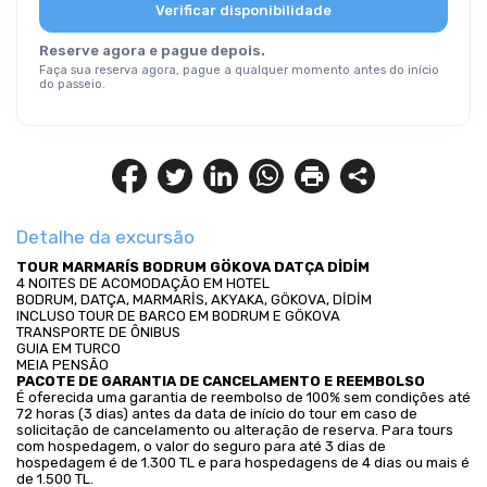
Verificar disponibilidade
Reserve agora e pague depois.
Faça sua reserva agora, pague a qualquer momento antes do início
do passeio.
Detalhe da excursão
TOUR MARMARÍS BODRUM GÖKOVA DATÇA DİDİM
4 NOITES DE ACOMODAÇÃO EM HOTEL
BODRUM, DATÇA, MARMARİS, AKYAKA, GÖKOVA, DİDİM
INCLUSO TOUR DE BARCO EM BODRUM E GÖKOVA
TRANSPORTE DE ÔNIBUS
GUIA EM TURCO
MEIA PENSÃO
PACOTE DE GARANTIA DE CANCELAMENTO E REEMBOLSO
É oferecida uma garantia de reembolso de 100% sem condições até 
72 horas (3 dias) antes da data de início do tour em caso de 
solicitação de cancelamento ou alteração de reserva. Para tours 
com hospedagem, o valor do seguro para até 3 dias de 
hospedagem é de 1.300 TL e para hospedagens de 4 dias ou mais é 
de 1.500 TL.