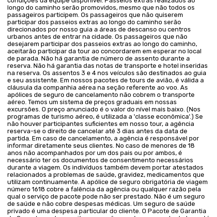
condições da equipe disponível. Passeios extras realizados ao
longo do caminho serão promovidos, mesmo que não todos os
passageiros participem. Os passageiros que não quiserem
participar dos passeios extras ao longo do caminho serão
direcionados por nosso guia a áreas de descanso ou centros
urbanos antes de entrar na cidade. Os passageiros que não
desejarem participar dos passeios extras ao longo do caminho,
aceitarão participar da tour ao concordarem em esperar no local
de parada. Não há garantia de número de assento durante a
reserva. Não há garantia das notas de transporte e hotel inseridas
na reserva. Os assentos 3 e 4 nos veículos são destinados ao guia
e seu assistente. Em nossos pacotes de tours de avião, é válida a
cláusula da companhia aérea na seção referente ao voo. As
apólices de seguro de cancelamento não cobrem o transporte
aéreo. Temos um sistema de preços graduais em nossas
excursões. O preço anunciado é o valor do nível mais baixo. (Nos
programas de turismo aéreo, é utilizada a 'classe econômica'.) Se
não houver participantes suficientes em nosso tour, a agência
reserva-se o direito de cancelar até 3 dias antes da data de
partida. Em caso de cancelamento, a agência é responsável por
informar diretamente seus clientes. No caso de menores de 18
anos não acompanhados por um dos pais ou por ambos, é
necessário ter os documentos de consentimento necessários
durante a viagem. Os indivíduos também devem portar atestados
relacionados a problemas de saúde, gravidez, medicamentos que
utilizam continuamente. A apólice de seguro obrigatória de viagem
número 1618 cobre a falência da agência ou qualquer razão pela
qual o serviço de pacote pode não ser prestado. Não é um seguro
de saúde e não cobre despesas médicas. Um seguro de saúde
privado é uma despesa particular do cliente. O Pacote de Garantia