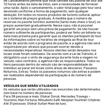
de Cancelamento permite que você cancele seu pacote de tour até
72 horas antes da data de início, sem a necessidade de fornecer
uma razão. Após o cancelamento, o valor total pago pelo tour será
devolvido conforme a forma de pagamento, sem qualquer
dedução. Em todos os nossos produtos de turismo cultural, aplica-
se o sistema de preços graduais. À medida que o número de
reservas no pacote turístico aumenta (tanto mais cheio o tour), os
preços aumentam gradualmente. Nesse caso, não é possível
garantir um preço sem uma prévia de pagamento. Se não houver
número suficiente de participantes, poderá ser feito um bilhete na
data mais próxima para garantir que os clientes participem do tour.
As informações sobre os horários de chegada ao final do tour
estão de acordo com o programa do pacote, e a agência não será
responsável por atrasos que possam ocorrer devido a
necessidades imperativas. Nossos clientes serão deixados nos
locais onde foram coletados. De acordo com a Lei de Trânsito, é
obrigatório usar o cinto de segurança durante toda a viagem no
veículo; caso contrário, a agência não se responsabiliza. Todos os
itens pessoais dentro do veículo são de responsabilidade do
indivíduo ao parar em locais como áreas de descanso. Passeios
Noturnos, Extras; Todos os passeios noturnos são extras e podem
ser realizados dependendo da participação e do número de
pessoas.
VEÍCULOS QUE SERÃO UTILIZADOS
Os veículos que serão utilizados nas excursões são determinados
com base no número de pessoas.
Para 38 pessoas e mais: Otokar Doruk, Mercedes Travego –
Tourismo, Man Fortuna, Mitsubishi Safir, Neoplan Tourliner-Cityliner.
Até 31 pessoas: Otokar Sultan Maxi de luxo.