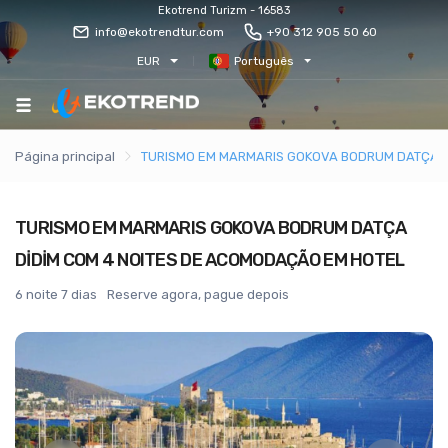
Ekotrend Turizm - 16583
info@ekotrendtur.com
+90 312 905 50 60
EUR
Português
Página principal
TURISMO EM MARMARIS GOKOVA BODRUM DATÇA D
TURISMO EM MARMARIS GOKOVA BODRUM DATÇA
DİDİM COM 4 NOITES DE ACOMODAÇÃO EM HOTEL
6 noite 7 dias
Reserve agora, pague depois