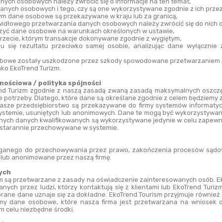
nych osobowych należy zwrócić się o informacje na ten temat,
danych osobowych i tego, czy są one wykorzystywane zgodnie z ich prz
rym dane osobowe są przekazywane w kraju lub za granicą,
widłowego przetwarzania danych osobowych należy zwrócić się do nich 
zczyć dane osobowe na warunkach określonych w ustawie,
 trzecie, którym transakcje dokonywane zgodnie z wygiętym,
niu się rezultatu przeciwko samej osobie, analizując dane wyłączni
sobowe zostały uszkodzone przez szkody spowodowane przetwarzaniem
ko EkoTrend Turizm.
ościowa / polityka spójności
end Turizm zgodnie z naszą zasadą zwaną zasadą maksymalnych oszczę
 potrzeby. Dlatego, które dane są określane zgodnie z celem będziemy z
nasze przedsiębiorstwo są przekazywane do firmy systemów informatyc
systemie, usuniętych lub anonimowych. Dane te mogą być wykorzystywan
ch danych kwalifikowanych są wykorzystywane jedynie w celu zapewnie
że starannie przechowywane w systemie.
ganego do przechowywania przez prawo, zakończenia procesów sądow
lub anonimowane przez naszą firmę.
nych
 są przetwarzane z zasady na oświadczenie zainteresowanych osób. Ek
ych przez ludzi, którzy kontaktują się z klientami lub EkoTrend Turiz
rane dane uznaje się za dokładne. EkoTrend Tourism przyjmuje również z
my dane osobowe, które nasza firma jest przetwarzana na wniosek 
m celu niezbędne środki.