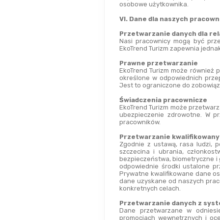
osobowe użytkownika.
VI. Dane dla naszych pracow
Przetwarzanie danych dla rel
Nasi pracownicy mogą być prze
EkoTrend Turizm zapewnia jedna
Prawne przetwarzanie
EkoTrend Turizm może również p
określone w odpowiednich przep
Jest to ograniczone do zobowiąz
Świadczenia pracownicze
EkoTrend Turizm może przetwarzać
ubezpieczenie zdrowotne. W p
pracowników.
Przetwarzanie kwalifikowan
Zgodnie z ustawą, rasa ludzi, po
szczecina i ubrania, członkost
bezpieczeństwa, biometryczne i 
odpowiednie środki ustalone p
Prywatne kwalifikowane dane os
dane uzyskane od naszych praco
konkretnych celach.
Przetwarzanie danych z sys
Dane przetwarzane w odniesi
promocjach wewnętrznych i oce