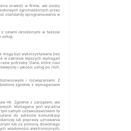
na znaleźć w firmie, ale osoby 
 osobowych zgromadzonych przez 
ełnić standardy oprogramowania w 
 celami określonymi w tekście 
 usług.
we mogą być wykorzystywane bez 
ne w zakresie lepszych wymagań 
azie potrzeby. Dane, które nasi 
ejszej i jakości usług po nich. 
iznesowymi i rozwiązaniami. Z 
zielone zgodnie z wymaganiami 
w Hk. Zgodnie z zarządem, ale 
owych. Wymagana jest wyraźna 
 z tym samym ustawodawstwem to 
syłane do adresów komunikacji 
darczej lub poprawy uznawania 
zycznym lub za pomocą dowolnego 
ych wiadomości elektronicznych, 