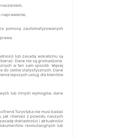
eznaczeniem,
o naprawienie,
e za pomocą zautomatyzowanych 
 prawa,
dności lub zasadą wokalizmu są 
bierać. Dane nie są gromadzone. 
znych w ten sam sposób. Więcej 
e do celów statystycznych. Dane 
nia lepszych usług dla klientów 
ych lub innych wymogów, dane 
oTrend Turystyka nie musi badać 
m, jak również z powodu naszych 
asadę dokładności i aktualności 
dokumentów resmutacyjnych lub 