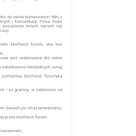
ylko do celów biznesowych. Nikt z 
nych i komunikacji. Firma może 
 posiadania innych danych lub 
racy.
ami EkoTrend Turizm, aby być 
h;
owe jest realizowane dla celów 
u świadczenia niezbędnych usług 
partnerów, EkoTrend Turystyka 
i za granicą, w zależności od 
m danych, po ich przetwarzaniu, 
ej przez EkoTrend Turizm;
eznaczeniem,