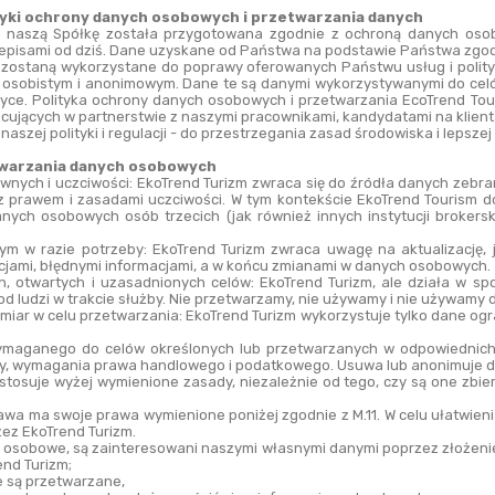
ityki ochrony danych osobowych i przetwarzania danych
z naszą Spółkę została przygotowana zgodnie z ochroną danych osob
zepisami od dziś. Dane uzyskane od Państwa na podstawie Państwa zgod
 zostaną wykorzystane do poprawy oferowanych Państwu usług i polityki
 osobistym i anonimowym. Dane te są danymi wykorzystywanymi do celów
tyce. Polityka ochrony danych osobowych i przetwarzania EcoTrend Tour
cujących w partnerstwie z naszymi pracownikami, kandydatami na klienta
aszej polityki i regulacji - do przestrzegania zasad środowiska i lepsz
twarzania danych osobowych
nych i uczciwości: EkoTrend Turizm zwraca się do źródła danych zebrany
z prawem i zasadami uczciwości. W tym kontekście EkoTrend Tourism do
ych osobowych osób trzecich (jak również innych instytucji brokerski
ym w razie potrzeby: EkoTrend Turizm zwraca uwagę na aktualizację, j
acjami, błędnymi informacjami, a w końcu zmianami w danych osobowych.
h, otwartych i uzasadnionych celów: EkoTrend Turizm, ale działa w sp
od ludzi w trakcie służby. Nie przetwarzamy, nie używamy i nie używam
omiar w celu przetwarzania: EkoTrend Turizm wykorzystuje tylko dane ogran
ymaganego do celów określonych lub przetwarzanych w odpowiednich p
y, wymagania prawa handlowego i podatkowego. Usuwa lub anonimuje da
tosuje wyżej wymienione zasady, niezależnie od tego, czy są one zbie
.
 ma swoje prawa wymienione poniżej zgodnie z M.11. W celu ułatwieni
ez EkoTrend Turizm.
e osobowe, są zainteresowani naszymi własnymi danymi poprzez złożenie
end Turizm;
e są przetwarzane,