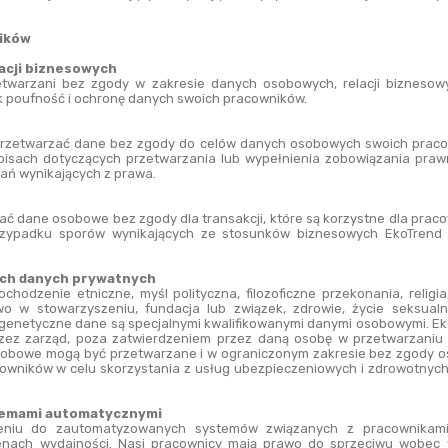
ników
acji biznesowych
twarzani bez zgody w zakresie danych osobowych, relacji biznesowy
k poufność i ochronę danych swoich pracowników.
rzetwarzać dane bez zgody do celów danych osobowych swoich pracow
isach dotyczących przetwarzania lub wypełnienia zobowiązania praw
ań wynikających z prawa.
 dane osobowe bez zgody dla transakcji, które są korzystne dla pracow
rzypadku sporów wynikających ze stosunków biznesowych EkoTrend 
ych danych prywatnych
chodzenie etniczne, myśl polityczna, filozoficzne przekonania, religi
wo w stowarzyszeniu, fundacja lub związek, zdrowie, życie seksualne
genetyczne dane są specjalnymi kwalifikowanymi danymi osobowymi. Ek
rzez zarząd, poza zatwierdzeniem przez daną osobę w przetwarzaniu
obowe mogą być przetwarzane i w ograniczonym zakresie bez zgody osob
wników w celu skorzystania z usług ubezpieczeniowych i zdrowotnych
temami automatycznymi
eniu do zautomatyzowanych systemów związanych z pracownikam
nach wydajności. Nasi pracownicy mają prawo do sprzeciwu wobec w