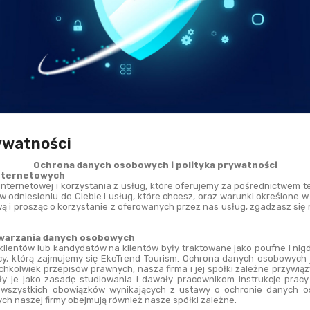
rywatności
Ochrona danych osobowych i polityka prywatności
internetowych
nternetowej i korzystania z usług, które oferujemy za pośrednictwem tej
 odniesieniu do Ciebie i usług, które chcesz, oraz warunki określone w n
ą i prosząc o korzystanie z oferowanych przez nas usług, zgadzasz się n
zetwarzania danych osobowych
klientów lub kandydatów na klientów były traktowane jako poufne i nig
cy, którą zajmujemy się EkoTrend Tourism. Ochrona danych osobowych 
chkolwiek przepisów prawnych, nasza firma i jej spółki zależne przywią
 je jako zasadę studiowania i dawały pracownikom instrukcje pracy
 wszystkich obowiązków wynikających z ustawy o ochronie danych os
 naszej firmy obejmują również nasze spółki zależne.