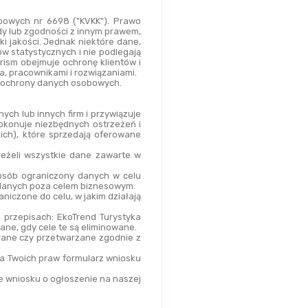
owych nr 6698 ("KVKK"). Prawo 
y lub zgodności z innym prawem, 
 jakości. Jednak niektóre dane, 
 statystycznych i nie podlegają 
ism obejmuje ochronę klientów i 
, pracownikami i rozwiązaniami.
ej ochrony danych osobowych.
ch lub innych firm i przywiązuje 
konuje niezbędnych ostrzeżeń i 
ch), które sprzedają oferowane 
eżeli wszystkie dane zawarte w 
osób ograniczony danych w celu 
y danych poza celem biznesowym.
iczone do celu, w jakim działają 
rzepisach: EkoTrend Turystyka 
ne, gdy cele te są eliminowane.
rane czy przetwarzane zgodnie z 
a Twoich praw formularz wniosku 
 wniosku o ogłoszenie na naszej 