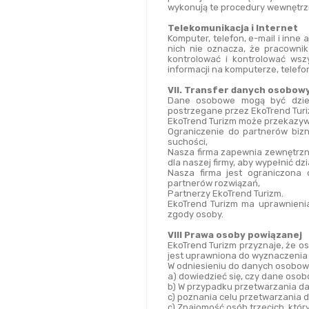
wykonują te procedury wewnętrzn
Telekomunikacja i Internet
Komputer, telefon, e-mail i inne 
nich nie oznacza, że pracownik
kontrolować i kontrolować wsz
informacji na komputerze, telef
VII. Transfer danych osobowy
Dane osobowe mogą być dzielo
postrzegane przez EkoTrend Turi
EkoTrend Turizm może przekazyw
Ograniczenie do partnerów bizn
suchości,
Nasza firma zapewnia zewnętrzni
dla naszej firmy, aby wypełnić dz
Nasza firma jest ograniczona 
partnerów rozwiązań,
Partnerzy EkoTrend Turizm.
EkoTrend Turizm ma uprawnieni
zgody osoby.
VIII Prawa osoby powiązanej
EkoTrend Turizm przyznaje, że o
jest uprawniona do wyznaczenia
W odniesieniu do danych osobowy
a) dowiedzieć się, czy dane oso
b) W przypadku przetwarzania da
c) poznania celu przetwarzania 
ç) Znajomość osób trzecich, któ