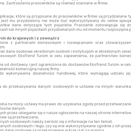
e. Zastrzeżenia pracowników są również oceniane w firmie.
aplikacje, które są przypisane do pracowników w firmie są przydzielane t
 jest mu przydzielony nie może być wykorzystywany do celów specjal
ystkie dane dotyczące tych pojazdów. Pracownik zobowiązuje się do
onach lub innych pojazdach przydzielanych mu od momentu rozpoczęcia p
ch do krajowych i z zewnątrz
ne z partnerami biznesowymi i rozwiązaniami oraz stowarzyszeni
zm.
ać dane osobowe określonym osobom i instytucjom w określonych celac
esowych EkoTrend Turizm w celu zapewnienia, że partnerstwo biznes
e od dostawcy i jest ograniczona do dostawców EkoTrend Turizm w cel
iałalność komercyjną naszej firmy.
do wykonywania działalności handlowej, które wymagają udziału jej 
a do przekazywania danych osobowych w ustawie na innych warunkach 
soba na mocy ustawy ma prawo do uzyskania zgody przed przetwarzanie
 losów danych.
ch przez ubieganie się o nasze ogłoszenie na naszej stronie internetow
bowe są przetwarzane,
nych osobowych należy zwrócić się o informacje na ten temat,
danych osobowych i tego, czy są one wykorzystywane zgodnie z ich prz
rym dane osobowe są przekazywane w kraju lub za granicą,