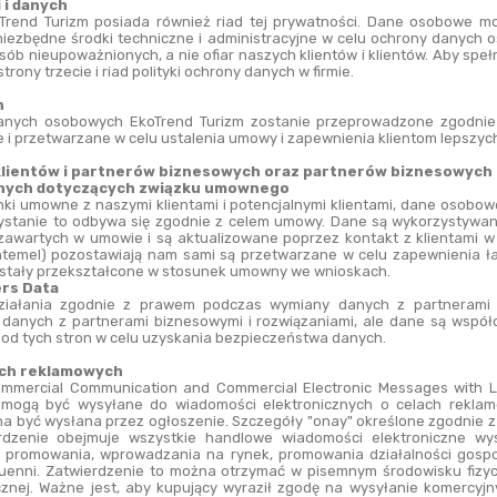
 i danych
rend Turizm posiada również riad tej prywatności. Dane osobowe moż
niezbędne środki techniczne i administracyjne w celu ochrony danych
osób nieupoważnionych, a nie ofiar naszych klientów i klientów. Aby sp
rony trzecie i riad polityki ochrony danych w firmie.
h
anych osobowych EkoTrend Turizm zostanie przeprowadzone zgodnie z
 i przetwarzane w celu ustalenia umowy i zapewnienia klientom lepszych
 klientów i partnerów biznesowych oraz partnerów biznesowych
danych dotyczących związku umownego
nki umowne z naszymi klientami i potencjalnymi klientami, dane osobo
ystanie to odbywa się zgodnie z celem umowy. Dane są wykorzystywa
awartych w umowie i są aktualizowane poprzez kontakt z klientami w r
htemel) pozostawiają nam sami są przetwarzane w celu zapewnienia łatwi
zostały przekształcone w stosunek umowny we wnioskach.
ers Data
ziałania zgodnie z prawem podczas wymiany danych z partnerami b
anych z partnerami biznesowymi i rozwiązaniami, ale dane są współd
dki od tych stron w celu uzyskania bezpieczeństwa danych.
ach reklamowych
mmercial Communication and Commercial Electronic Messages with La
 mogą być wysyłane do wiadomości elektronicznych o celach reklam
ma być wysłana przez ogłoszenie. Szczegóły "onay" określone zgodnie
erdzenie obejmuje wszystkie handlowe wiadomości elektroniczne wy
u promowania, wprowadzania na rynek, promowania działalności gospo
 i juenni. Zatwierdzenie to można otrzymać w pisemnym środowisku fi
cznej. Ważne jest, aby kupujący wyraził zgodę na wysyłanie komercyjn