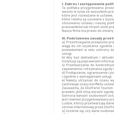
I. Zakres i zastępowanie pol
Ta polityka przygotowana prze
weszło w życie ze wszystkimi pr
które jest rozważane w ustawie,
które robimy są usuwane z bycia
stosowaniu ustawy i naszej poli
pracowników lub innych osób pra
Nasza firma ma prawo do zmiany n
III. Podstawowe zasady prze
a) Przestrzeganie przepisów praw
wagę do ich uzyskania zgodnie 
powiadomień w celu ochrony dan
usługi.
b) Aby być dokładnym i aktualn
instytucji są poprawnymi inform
c) Przetwarzanie do konkretnyc
zapewnienia i otrzymania zgody 
d) Podłączenie, ograniczenie i p
i zgodnie z wymaganiami usługi.
e) Należy utrzymać do czasu w
zachowuje czasy konfliktu ustaw
Zauważmy, że EkoTrend Tourism s
prawem, jeśli chcą wyrazić zgodę
Ochrona danych osobowych Ustawa
jest również przygotowywany prz
Ludzie, którzy przetwarzają dan
stronie internetowej przez EkoTr
a) Uczenie się, czy dane osobow