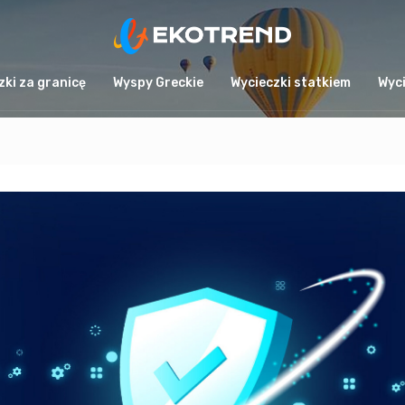
zki za granicę
Wyspy Greckie
Wycieczki statkiem
Wyci