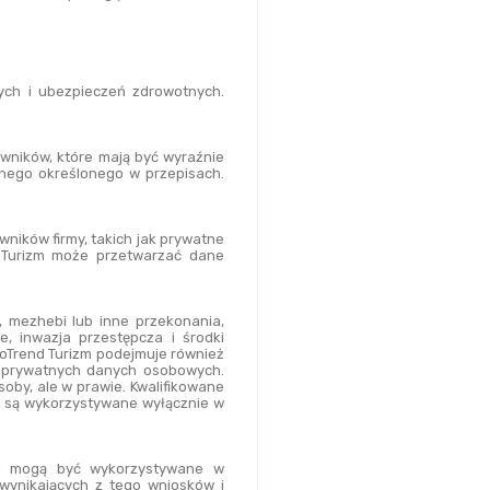
ch i ubezpieczeń zdrowotnych. 
ników, które mają być wyraźnie 
nego określonego w przepisach. 
ników firmy, takich jak prywatne 
Turizm może przetwarzać dane 
a, mezhebi lub inne przekonania, 
, inwazja przestępcza i środki 
oTrend Turizm podejmuje również 
 prywatnych danych osobowych. 
y, ale w prawie. Kwalifikowane 
 są wykorzystywane wyłącznie w 
i mogą być wykorzystywane w 
ynikających z tego wniosków i 