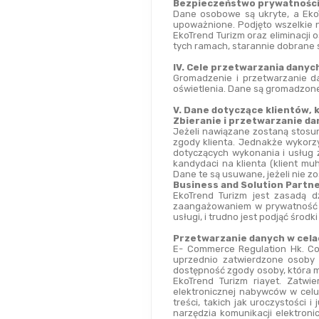
Bezpieczeństwo prywatności
Dane osobowe są ukryte, a EkoT
upoważnione. Podjęto wszelkie 
EkoTrend Turizm oraz eliminacji 
tych ramach, starannie dobrane st
IV. Cele przetwarzania danyc
Gromadzenie i przetwarzanie d
oświetlenia. Dane są gromadzone
V. Dane dotyczące klientów,
Zbieranie i przetwarzanie 
Jeżeli nawiązane zostaną stosu
zgody klienta. Jednakże wykorz
dotyczących wykonania i usług z
kandydaci na klienta (klient mu
Dane te są usuwane, jeżeli nie 
Business and Solution Partn
EkoTrend Turizm jest zasadą d
zaangażowaniem w prywatność d
usługi, i trudno jest podjąć śro
Przetwarzanie danych w cel
E- Commerce Regulation Hk. Co
uprzednio zatwierdzone osoby
dostępność zgody osoby, która 
EkoTrend Turizm riayet. Zatwi
elektronicznej nabywców w cel
treści, takich jak uroczystości
narzędzia komunikacji elektroni