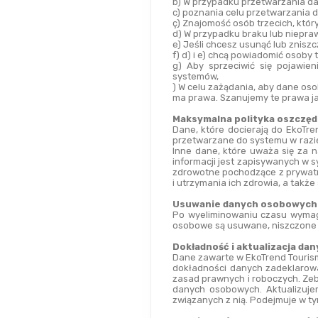
b) W przypadku przetwarzania da
c) poznania celu przetwarzania 
ç) Znajomość osób trzecich, któ
d) W przypadku braku lub niepra
e) Jeśli chcesz usunąć lub znis
f) d) i e) chcą powiadomić osoby
g) Aby sprzeciwić się pojawie
systemów,
) W celu zażądania, aby dane o
ma prawa. Szanujemy te prawa ja
Maksymalna polityka oszczędn
Dane, które docierają do EkoTr
przetwarzane do systemu w razie
Inne dane, które uważa się za 
informacji jest zapisywanych w 
zdrowotne pochodzące z prywatny
i utrzymania ich zdrowia, a tak
Usuwanie danych osobowych
Po wyeliminowaniu czasu wyma
osobowe są usuwane, niszczone 
Dokładność i aktualizacja da
Dane zawarte w EkoTrend Tourism
dokładności danych zadeklarowan
zasad prawnych i roboczych. Zeb
danych osobowych. Aktualizuje
związanych z nią. Podejmuje w ty