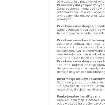
oświadczenia o pozytywnej woli,
Procedury dotyczące danych w
Dane osobowe mogą być również
przetwarzania lub w celu wypełn
wymagany dla dozwolonej dział
prawnych.
Przetwarzanie danych przed
Dane osobowe mogą być przetwar
te nie mogą być w żaden sposób
Przetwarzanie kwalifikowan
Zgodnie z ustawą, rasa ludzi, po
szczecina i ubrania, członkost
bezpieczeństwa, biometryczne 
również odpowiednie środki okr
EkoTrend Turizm może przetwarzać
Przetwarzanie danych z sys
EcoTrend Tourism traktuje ust
danych bez wyraźnej zgody kon
decyzje dotyczące osób, które b
Informacje dla użytkowników 
Osoby związane z gromadzeniem,
lub aplikacjach EkoTrend Turizm
naszych aplikacjach na stronac
Funkcjonalne i analityczne
Cookies pamiętają Państwa pref
odpowiedzieć na prośby użytkowni