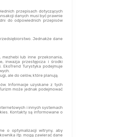
ednich przepisach dotyczących 
nsakcji danych musi być prawnie 
dni do odpowiednich przepisów 
rzedsiębiorstwo. Jednakże dane 
a, mezhebi lub inne przekonania, 
, inwazja przestępcza i środki 
 EkoTrend Turystyka podejmuje 
wych.
i, ale do celów, które planują.
w. Informacje uzyskane z tych 
Turizm może jednak podejmować 
ternetowych i innych systemach 
kies. Kontakty są informowane o 
e o optymalizacji witryny, aby 
tkownika itp. mogą zawierać dane 