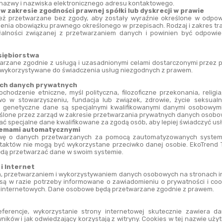
 nazwy i nazwiska elektronicznego adresu kontaktowego.
 zakresie zgodności prawnej spółki lub dyskrecji w prawie
 przetwarzane bez zgody, aby zostały wyraźnie określone w odpowi
ienia obowiązku prawnego określonego w przepisach. Rodzaj i zakres tra
alności związanej z przetwarzaniem danych i powinien być odpowie
siębiorstwa
zane zgodnie z usługą i uzasadnionymi celami dostarczonymi przez p
 wykorzystywane do świadczenia usług niezgodnych z prawem.
ych danych prywatnych
chodzenie etniczne, myśl polityczna, filozoficzne przekonania, religi
wo w stowarzyszeniu, fundacja lub związek, zdrowie, życie seksualne
i genetyczne dane są specjalnymi kwalifikowanymi danymi osobowymi.
eślone przez zarząd w zakresie przetwarzania prywatnych danych osobo
 specjalne dane kwalifikowane za zgodą osób, aby lepiej świadczyć usług
temami automatycznymi
awę o danych przetwarzanych za pomocą zautomatyzowanych systemó
taktów nie mogą być wykorzystane przeciwko danej osobie. EkoTrend 
ędą przetwarzać dane w swoim systemie.
i Internet
 przetwarzaniem i wykorzystywaniem danych osobowych na stronach in
 są w razie potrzeby informowane o zawiadomieniu o prywatności i coo
h internetowych. Dane osobowe będą przetwarzane zgodnie z prawem.
erencje, wykorzystanie strony internetowej skutecznie zawiera dan
ków i jak odwiedzający korzystają z witryny. Cookies w tej nazwie uży