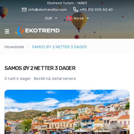
Ekotrend Turizm - 16583
info@ekotrendtur.com
+90 312 905 50 60
EUR
Norsk
Hovedside
SAMOS ØY 2 NETTER 3 DAGER
SAMOS ØY 2 NETTER 3 DAGER
5 natt 6 dager
Bestill nå, betal senere