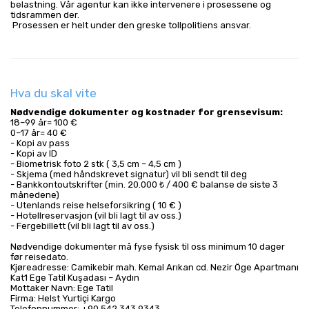
belastning. Vår agentur kan ikke intervenere i prosessene og 
tidsrammen der.
 Prosessen er helt under den greske tollpolitiens ansvar.
Hva du skal vite
Nødvendige dokumenter og kostnader for grensevisum:
18–99 år= 100 €
0–17 år= 40 €
- Kopi av pass
- Kopi av ID
- Biometrisk foto 2 stk ( 3,5 cm – 4,5 cm )
- Skjema (med håndskrevet signatur) vil bli sendt til deg
- Bankkontoutskrifter (min. 20.000 ₺ / 400 € balanse de siste 3
månedene)
- Utenlands reise helseforsikring ( 10 € )
- Hotellreservasjon (vil bli lagt til av oss.)
- Fergebillett (vil bli lagt til av oss.)
Nødvendige dokumenter må fyse fysisk til oss minimum 10 dager
før reisedato.
Kjøreadresse: Camikebir mah. Kemal Arıkan cd. Nezir Öge Apartmanı
Kat1 Ege Tatil Kuşadası – Aydın
Mottaker Navn: Ege Tatil
Firma: Helst Yurtiçi Kargo
Telefonnummer: +90 542 343 9343