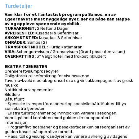
Turdetaljer
Vær klar for et fantastisk program på Samos, en av 
Egeerhavets mest hyggelige øyer, der du både kan slappe 
av og oppleve spennende øyeblikk.
TURVARIGHET:
 2 Netter 3 Dager
AVREISESTED:
 Kuşadası & Seferihisar
ANKOMSTSTED:
 Kuşadası & Seferihisar 
OMRÅDER:
 Samos (2)
TRANSPORTMIDDEL:
 Hurtig katamaran
VISA:
 Schengen-visum / Grensevisum (Grønt pass uten visum)
OVERNATTING:
 3* Valgt hotell med frokost inkludert
EKSTRA TJENESTER
Grenserettvisumprosedyrer
Obligatorisk reiseforsikring for visumsøknad
Taverna-kveld med ubegrenset uzo og vin, akkompagnert av gresk 
musikk
Nattklubbarrangementer
Bilutleie
Båtutflukt
– Spesielle transportforespørsel og spesielle båtutflukter tilbys 
som ekstra tjenester
– Ekstra turprogrammer og innhold kan variere i sesongen. 
Vennligst hold kontakten med guiden din for oppdatert 
informasjon.
– Programflyt, tidsplaner og besøkssteder kan bli reorganisert av 
guiden basert på operative forhold.
– Pass, toll og visumprosedyrer kan variere avhengig av dagens 