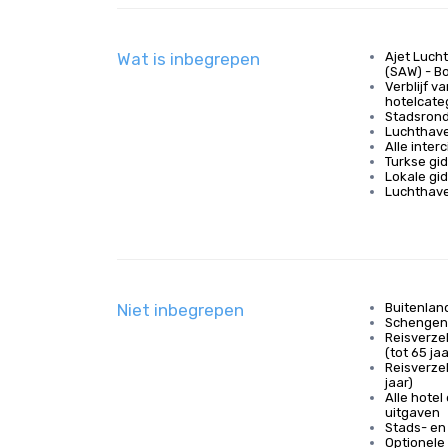
Wat is inbegrepen
Ajet Luch
(SAW) - B
Verblijf 
hotelcate
Stadsrond
Luchthave
Alle inter
Turkse gi
Lokale gi
Luchthav
Niet inbegrepen
Buitenlan
Schengen
Reisverze
(tot 65 jaa
Reisverze
jaar)
Alle hotel
uitgaven
Stads- en
Optionele