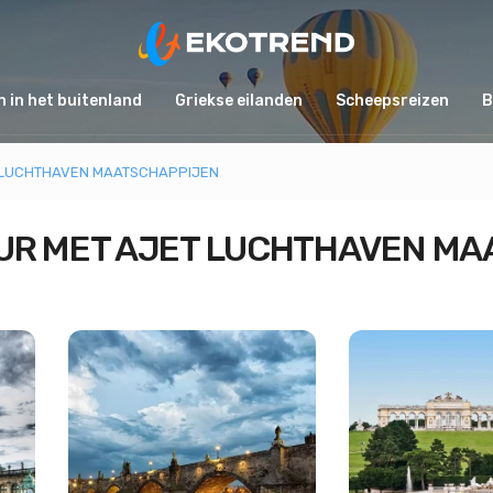
 in het buitenland
Griekse eilanden
Scheepsreizen
B
 LUCHTHAVEN MAATSCHAPPIJEN
UR MET AJET LUCHTHAVEN MA