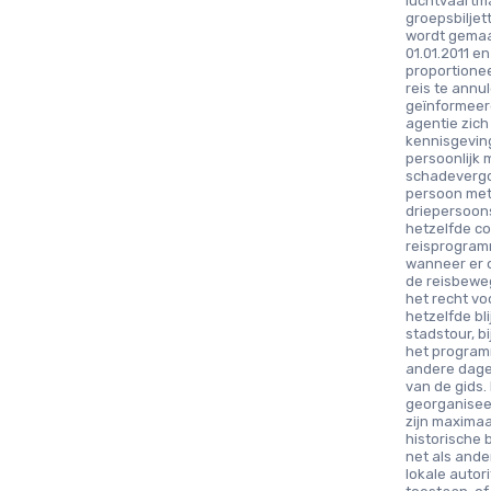
luchtvaartm
groepsbiljet
wordt gemaak
01.01.2011 e
proportione
reis te annu
geïnformeer
agentie zich
kennisgeving
persoonlijk 
schadevergo
persoon met 
driepersoons
hetzelfde co
reisprogram
wanneer er o
de reisbewe
het recht vo
hetzelfde bl
stadstour, b
het program
andere dage
van de gids.
georganisee
zijn maxima
historische
net als ande
lokale auto