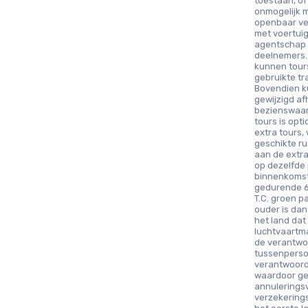
toestaan, o
onmogelijk 
openbaar ve
met voertuig
agentschap 
deelnemers. 
kunnen tour
gebruikte tr
Bovendien k
gewijzigd af
bezienswaar
tours is opt
extra tours,
geschikte r
aan de extra
op dezelfde 
binnenkomst 
gedurende 6
T.C. groen p
ouder is dan
het land dat
luchtvaartma
de verantwoo
tussenpersoo
verantwoorde
waardoor ge
annulerings
verzekering