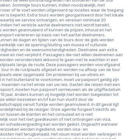
f indien de weersomstandigheden het uitvoeren van de tour
maken. Sommige tours kunnen, indien noodzakelijk, met
rvoer of te voet worden uitgevoerd op locaties waar de toegang
en is beperkt. Extra tours worden georganiseerd door het lokale
waarbij we service ontvangen, en vereisen minimaal 20
Indien het vereiste aantal deelnemers niet wordt bereikt,
s worden geannuleerd of kunnen de prijzen, inhoud en het
ansport variereren op basis van het aantal deelnemers.
unnen de dagen en tijden van de tours door de gids worden
hankelijk van de opening/sluiting van musea of culturele
digheden en de weersomstandigheden. Deelname aan extra
ioneel en niet verplicht. Passagiers die niet willen deelnemen aan
 worden verondersteld akkoord te gaan met te wachten in een
ustplaats langs de route. Deze passagiers worden voorafgaand
 tour in de rustplaats afgezet en worden na afloop van de tour
plaats weer opgehaald. Om problemen bij uw uitreis en
in het buitenland te voorkomen, moet uw paspoort geldig zijn
 maanden na het einde van uw reis. Gasten die reizen met een
aspoort, moeten hun paspoort vernieuwen als de uitgiftedatum
 10 jaar. Anders kunnen zij mogelijk niet worden toegelaten tot
 ze willen bezoeken en/of kan hun vlucht door de
atschappij vanuit Turkije worden geannuleerd. In dit geval ligt
rdelijkheid bij de reiziger. Onze agentie fungeert slechts als
n tussen de klanten en het consulaat en is niet
lijk voor het niet goedkeuren of niet ontvangen van visa,
en schadevergoeding kan worden geëist. Ongeacht wanneer
verzoeken worden ingediend, worden visa- en
skosten niet terugbetaald. Het visum moet worden verkregen in