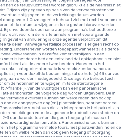
aatschappij van toepassing en volgens de regels voor
ten kan de terugvlucht niet worden gebruikt als de heenreis niet
t. Prijzen zijn gegeven op basis van de vervoerskosten van
n eventuele stijgingen tot de vertrekkingsdatum worden
el doorgevoerd. Onze agentie behoudt zich het recht voor om de
leren of de datum te wijzigen, mits de gasten hierover worden
d. Bij onvoldoende deelname aan programma's behoudt onze
 het recht voor om de reis te annuleren met voorafgaande
. In geval van annulering is onze agentie verplicht om dit
mee te delen. Vanwege wettelijke processen is er geen recht op
eding. Kindertarieven worden toegepast wanneer zij als derde
twee volwassenen in dezelfde kamer verblijven. In een
kamer is het derde bed een extra bed dat opklapbaar is en niet
mfort biedt als de andere twee bedden. Wanneer in het
ma enkel categorie-informatie is vermeld zonder namen, of
pties zijn voor dezelfde bestemming, zal de hotel(s) 48 uur voor
ging aan u worden medegedeeld. Onze agentie behoudt zich
or om de hotelnamen te wijzigen, mits de stercategorie
ijft. Afhankelijk van de vluchtijden kan een panoramische
ij late aankomsten, de volgende dag worden uitgevoerd. De in
ma vermelde excursies kunnen om welke reden dan ook op
n dan de aangegeven dag(en) plaatsvinden, naar het oordeel
 Panoramische stadstours die zijn inbegrepen in het pakket zijn
rde rondleidingen voor de algemene introductie van steden en
al 2-3 uur durende tochten die geen toegang tot musea of
 bezienswaardigheden omvatten. Panoramische tours kunnen,
re in het programma vermelde tours, niet plaatsvinden indien de
riteiten om welke reden dan ook geen toegang of doorgang