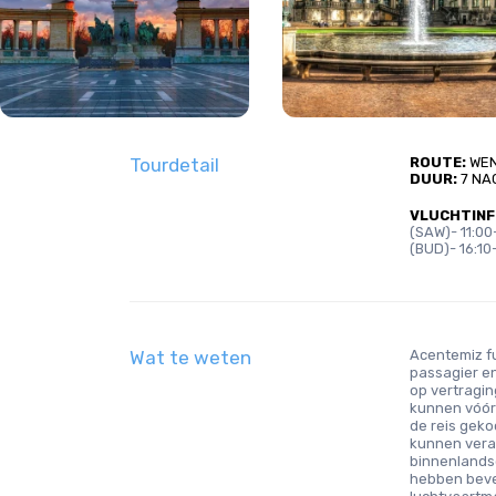
Tourdetail
ROUTE:
 WE
DUUR:
 7 N
VLUCHTINF
(SAW)- 11:00
(BUD)- 16:10
Wat te weten
Acentemiz f
passagier en
op vertraging
kunnen vóór
de reis gek
kunnen veran
binnenlands
hebben beves