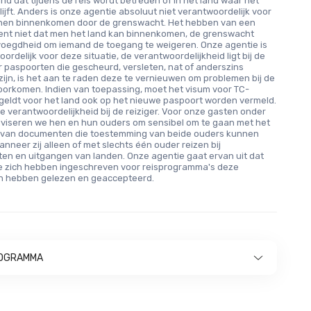
and dat tijdens de reis wordt betreden of in het land waar het
ijft. Anders is onze agentie absoluut niet verantwoordelijk voor
nnen binnenkomen door de grenswacht. Het hebben van een
ent niet dat men het land kan binnenkomen, de grenswacht
voegdheid om iemand de toegang te weigeren. Onze agentie is
ordelijk voor deze situatie, de verantwoordelijkheid ligt bij de
or paspoorten die gescheurd, versleten, nat of anderszins
ijn, is het aan te raden deze te vernieuwen om problemen bij de
oorkomen. Indien van toepassing, moet het visum voor TC-
geldt voor het land ook op het nieuwe paspoort worden vermeld.
de verantwoordelijkheid bij de reiziger. Voor onze gasten onder
adviseren we hen en hun ouders om sensibel om te gaan met het
 van documenten die toestemming van beide ouders kunnen
nneer zij alleen of met slechts één ouder reizen bij
en en uitgangen van landen. Onze agentie gaat ervan uit dat
e zich hebben ingeschreven voor reisprogramma's deze
 hebben gelezen en geaccepteerd.
OGRAMMA