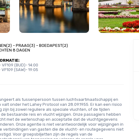
NEN(2) – PRAAG(3) – BOEDAPEST(2)
ACHTEN 8 DAGEN
ORMATIE: 
- VF109 (BUD)- 14:00 
- VF109 (SAW)- 19:05
ungeert als tussenpersoon tussen luchtvaartmaatschappij en
 valt onder het Lahey Protocol van 28.09.1955. Er kan een risico
 zijn bij zowel reguliere als speciale vluchten, of de tijden
 de bestaande reis en vlucht wijzigen. Onze passagiers hebben
ocht met de wetenschap en acceptatie dat de vluchtgegevens
deren. Onze agentie is niet verantwoordelijk voor wijzigingen in
e verbindingen van gasten die de vlucht- en routegegevens niet
tigd. Voor groepsbiljetten zijn de regels van de