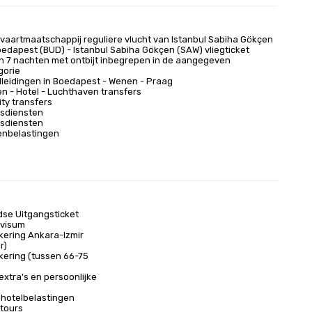
tvaartmaatschappij reguliere vlucht van Istanbul Sabiha Gökçen
oedapest (BUD) - Istanbul Sabiha Gökçen (SAW) vliegticket
van 7 nachten met ontbijt inbegrepen in de aangegeven
gorie
leidingen in Boedapest - Wenen - Praag
n - Hotel - Luchthaven transfers
city transfers
dsdiensten
dsdiensten
enbelastingen
dse Uitgangsticket
visum
kering Ankara-Izmir
r)
kering (tussen 66-75
 extra's en persoonlijke
 hotelbelastingen
 tours