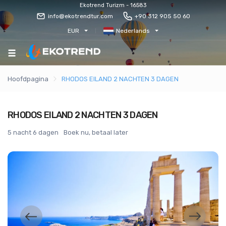
Ekotrend Turizm - 16583
info@ekotrendtur.com
+90 312 905 50 60
EUR
Nederlands
Hoofdpagina
RHODOS EILAND 2 NACHTEN 3 DAGEN
RHODOS EILAND 2 NACHTEN 3 DAGEN
5 nacht 6 dagen
Boek nu, betaal later