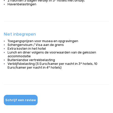
2 nachten 3 dagen verblijf in 3* hotels met ontbijt
Havenbelastingen
Niet inbegrepen
Toegangsprijzen voor musea en opgravingen
Schengenvisum / Visa aan de grens
Extra kosten in het hotel
Lunch en diner volgens de voorwaarden van de gekozen
accommodatie
Buitenlandse vertrekbelasting
Verblijfsbelasting (5 Euro/kamer per nacht in 3* hotels, 10
Euro/kamer per nacht in 4* hotels)
Schrijf een review