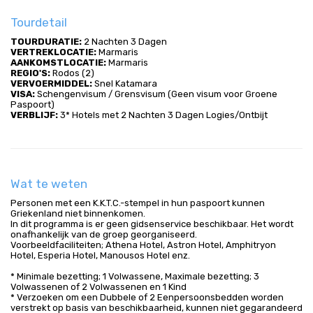
Tourdetail
TOURDURATIE:
 2 Nachten 3 Dagen
VERTREKLOCATIE:
 Marmaris
AANKOMSTLOCATIE:
 Marmaris
REGIO'S:
 Rodos (2)
VERVOERMIDDEL:
 Snel Katamara
VISA:
 Schengenvisum / Grensvisum (Geen visum voor Groene 
Paspoort)
VERBLIJF:
 3* Hotels met 2 Nachten 3 Dagen Logies/Ontbijt
Wat te weten
Personen met een K.K.T.C.-stempel in hun paspoort kunnen
Griekenland niet binnenkomen.
In dit programma is er geen gidsenservice beschikbaar. Het wordt
onafhankelijk van de groep georganiseerd.
Voorbeeldfaciliteiten; Athena Hotel, Astron Hotel, Amphitryon
Hotel, Esperia Hotel, Manousos Hotel enz.
* Minimale bezetting; 1 Volwassene, Maximale bezetting; 3
Volwassenen of 2 Volwassenen en 1 Kind
* Verzoeken om een Dubbele of 2 Eenpersoonsbedden worden
verstrekt op basis van beschikbaarheid, kunnen niet gegarandeerd