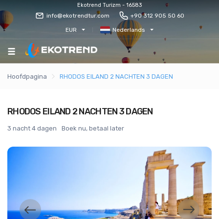
Ekotrend Turizm - 16583
info@ekotrendtur.com
+90 312 905 50 60
EUR
Nederlands
Hoofdpagina
RHODOS EILAND 2 NACHTEN 3 DAGEN
RHODOS EILAND 2 NACHTEN 3 DAGEN
3 nacht 4 dagen
Boek nu, betaal later