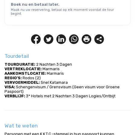
Boek nu en betaal later.
Maak nu uw reservering, betaal op elk moment voordat de tour
begint.
Tourdetail
TOURDURATIE:
 2 Nachten 3 Dagen
VERTREKLOCATIE:
 Marmaris
AANKOMSTLOCATIE:
 Marmaris
REGIO'S:
 Rodos (2)
VERVOERMIDDEL:
 Snel Katamara
VISA:
 Schengenvisum / Grensvisum (Geen visum voor Groene 
Paspoort)
VERBLIJF:
 3* Hotels met 2 Nachten 3 Dagen Logies/Ontbijt
Wat te weten
Personen met een K.K.T.C.-stempel in hun paspoort kunnen