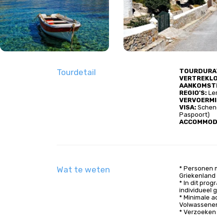
Tourdetail
TOURDURAT
VERTREKLOC
AANKOMSTL
REGIO'S​:
 Le
VERVOERMI
VISA​​:
 Schen
Paspoort)
ACCOMMODAT
Wat te weten
* Personen m
Griekenland
* In dit pro
individueel 
* Minimale 
Volwassenen
* Verzoeken