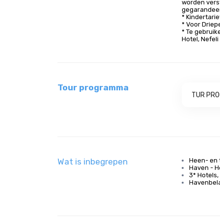
worden vers
gegarandee
* Kindertari
* Voor Driep
* Te gebruike
Hotel, Nefeli
Tour programma
TUR PR
Wat is inbegrepen
Heen- en 
Haven - H
3* Hotels
Havenbel