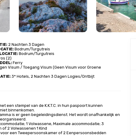
IE​:
 2 Nachten 3 Dagen
ATIE​:
 Bodrum/Turgutreis
OCATIE​:
 Bodrum/Turgutreis
ros (2)
DDEL​:
 Ferry
gen Visum / Toegang Visum (Geen Visum voor Groene 
IE​: 
3* Hotels, 2 Nachten 3 Dagen Logies/Ontbijt
et een stempel van de K.K.T.C. in hun paspoort kunnen
 niet binnenkomen.
gramma is er geen begeleidingsdienst. Het wordt onafhankelijk en
georganiseerd.
accommodatie; 1 Volwassene, Maximale accommodatie; 3
 of 2 Volwassenen 1 Kind
 voor een Tweepersoonskamer of 2 Eenpersoonsbedden