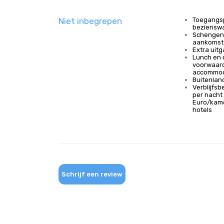
Niet inbegrepen
Toegangsp
beziensw
Schengenv
aankomst
Extra uitg
Lunch en 
voorwaar
accommod
Buitenlan
Verblijfsb
per nacht 
Euro/kame
hotels
Schrijf een review