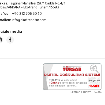
rkez:
Taşpınar Mahallesi 2871 Cadde No:4/1
lbaşı/ANKARA - Ekotrend Turizm:16583
lefoon:
+90 312 905 50 60
mailen:
info@ekotrendtur.com
ciale media
16583
Ekotrend Turizm - 16583