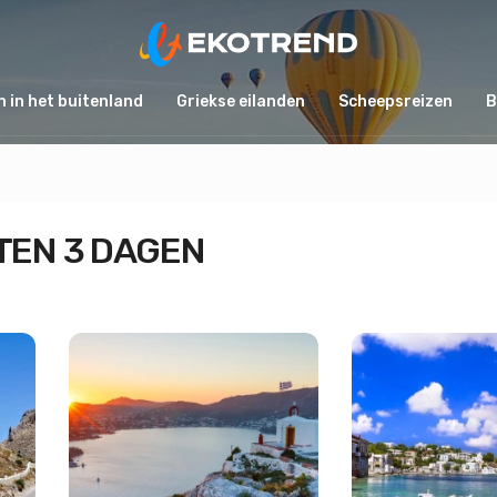
 in het buitenland
Griekse eilanden
Scheepsreizen
B
TEN 3 DAGEN