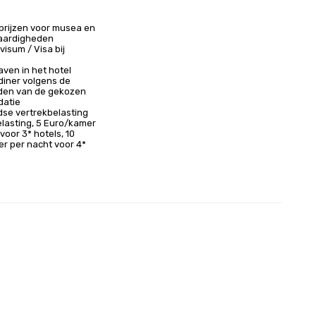
rijzen voor musea en
aardigheden
isum / Visa bij
aven in het hotel
diner volgens de
den van de gekozen
atie
dse vertrekbelasting
elasting, 5 Euro/kamer
voor 3* hotels, 10
r per nacht voor 4*