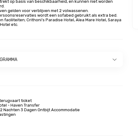
trekt op basis van beschikbaarheid, en kunnen niet worden
rd.
even gelden voor verblijven met 2 volwassenen.
ersoonsreservaties wordt een sofabed gebruikt als extra bed.
n faciliteiten;
Crithoni’s Paradise Hotel, Alea Mare Hotel, Saraya
 Hotel etc.
OGRAMMA
terugvaart ticket
otel - Haven Transfer
, 2 Nachten 3 Dagen Ontbijt Accommodatie
astingen