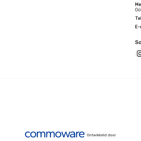
Me
Gö
Te
E-
So
Ontwikkeld door