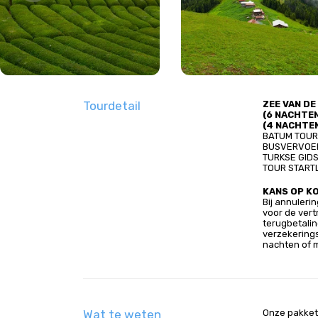
Tourdetail
ZEE VAN D
(6 NACHTE
(4 NACHTE
BATUM TOUR
BUSVERVOE
TURKSE GID
TOUR STARTL
KANS OP K
Bij annulerin
voor de vert
terugbetalin
verzekerings
nachten of 
Wat te weten
Onze pakketp