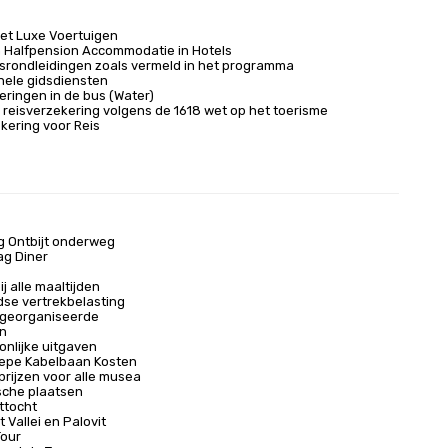
et Luxe Voertuigen
 Halfpension Accommodatie in Hotels
rondleidingen zoals vermeld in het programma
nele gidsdiensten
eringen in de bus (Water)
e reisverzekering volgens de 1618 wet op het toerisme
kering voor Reis
g Ontbijt onderweg
ag Diner
j alle maaltijden
dse vertrekbelasting
a georganiseerde
en
onlijke uitgaven
epe Kabelbaan Kosten
rijzen voor alle musea
ische plaatsen
ttocht
t Vallei en Palovit
Tour