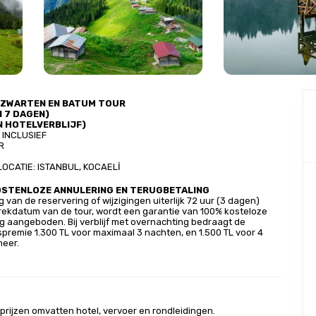
E ZWARTEN EN BATUM TOUR
N 7 DAGEN)
N HOTELVERBLIJF)
 INCLUSIEF
R
S
OCATIE: ISTANBUL, KOCAELİ
OSTENLOZE ANNULERING EN TERUGBETALING
g van de reservering of wijzigingen uiterlijk 72 uur (3 dagen) 
rekdatum van de tour, wordt een garantie van 100% kosteloze 
g aangeboden. Bij verblijf met overnachting bedraagt de 
premie 1.300 TL voor maximaal 3 nachten, en 1.500 TL voor 4 
meer.
rijzen omvatten hotel, vervoer en rondleidingen.