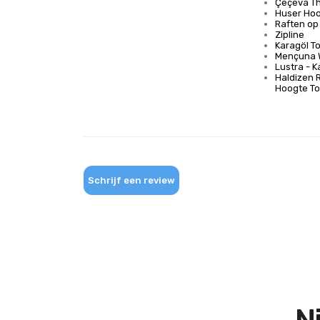
Çeçeva Th
Huser Hoo
Raften op 
Zipline
Karagöl T
Mençuna W
Lustra - 
Haldizen R
Hoogte To
Schrijf een review