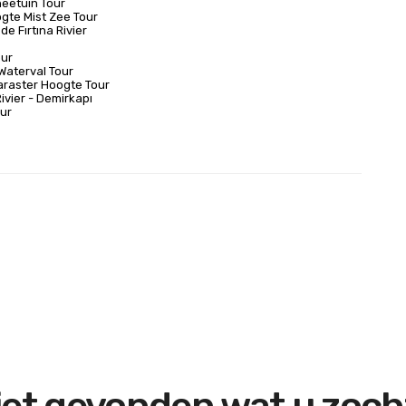
eetuin Tour
gte Mist Zee Tour
de Fırtına Rivier
our
aterval Tour
Karaster Hoogte Tour
ivier - Demirkapı
ur