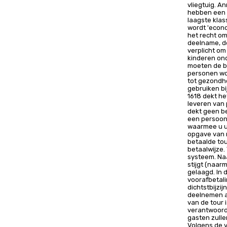
vliegtuig. A
hebben een g
laagste kla
wordt 'econo
het recht om
deelname, de
verplicht om
kinderen ond
moeten de b
personen wo
tot gezondh
gebruiken bi
1618 dekt he
leveren van 
dekt geen b
een persoonl
waarmee u u
opgave van 
betaalde tou
betaalwijze.
systeem. Na
stijgt (naar
gelaagd. In 
voorafbetali
dichtstbijzi
deelnemen aa
van de tour 
verantwoorde
gasten zulle
Volgens de v