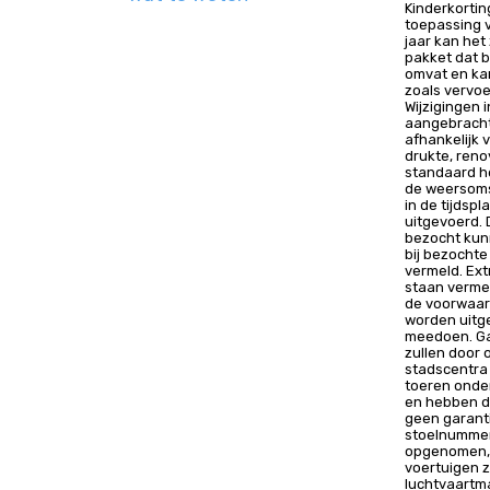
Kinderkortin
toepassing 
jaar kan het
pakket dat 
omvat en ka
zoals vervoe
Wijzigingen
aangebracht
afhankelijk
drukte, reno
standaard he
de weersoms
in de tijdsp
uitgevoerd. 
bezocht kun
bij bezochte
vermeld. Ext
staan vermel
de voorwaar
worden uitge
meedoen. Ga
zullen door 
stadscentra 
toeren onde
en hebben de
geen garant
stoelnummer.
opgenomen, 
voertuigen z
luchtvaartma