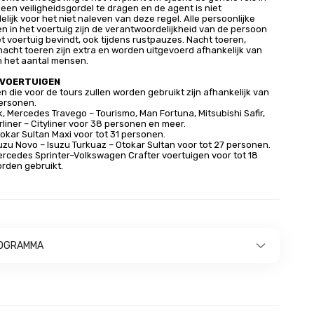
 een veiligheidsgordel te dragen en de agent is niet
lijk voor het niet naleven van deze regel. Alle persoonlijke
in het voertuig zijn de verantwoordelijkheid van de persoon
het voertuig bevindt, ook tijdens rustpauzes. Nacht toeren,
e nacht toeren zijn extra en worden uitgevoerd afhankelijk van
 het aantal mensen.
 VOERTUIGEN
n die voor de tours zullen worden gebruikt zijn afhankelijk van
personen.
, Mercedes Travego – Tourismo, Man Fortuna, Mitsubishi Safir,
liner – Cityliner voor 38 personen en meer.
kar Sultan Maxi voor tot 31 personen.
zu Novo – Isuzu Turkuaz – Otokar Sultan voor tot 27 personen.
rcedes Sprinter–Volkswagen Crafter voertuigen voor tot 18
rden gebruikt.
OGRAMMA