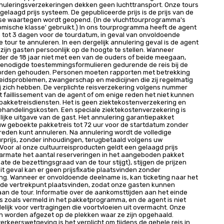
nnuleringsverzekeringen dekken geen luchttransport. Onze tours
elaagd prijs systeem. De gepubliceerde prijs is de prijs van de
sse waartegen wordt geopend. (In de vluchttourprogramma's
mische klasse' gebruikt.) In ons tourprogramma heeft de agent
 tot 3 dagen voor de tourdatum, in geval van onvoldoende
 tour te annuleren. In een dergelijk annulering geval is de agent
 zijn gasten persoonlijk op de hoogte te stellen. Wanneer
er de 18 jaar niet met een van de ouders of beide meegaan,
enodigde toestemmingsformulieren gedurende de reis bij de
rden gehouden. Personen moeten rapporten met betrekking
eidsproblemen, zwangerschap en medicijnen die zij regelmatig
j zich hebben. De verplichte reisverzekering volgens nummer
t faillissement van de agent of om enige reden het niet kunnen
pakketreisdiensten. Het is geen ziektekostenverzekering en
ehandelingskosten. Een speciale ziektekostenverzekering is
ijke uitgave van de gast. Het annulering garantiepakket
w geboekte pakketreis tot 72 uur voor de startdatum zonder
reden kunt annuleren. Na annulering wordt de volledige
rprijs, zonder inhoudingen, terugbetaald volgens uw
 Voor al onze cultuurreisproducten geldt een gelaagd prijs
armate het aantal reserveringen in het aangeboden pakket
mate de bezettingsgraad van de tour stijgt), stijgen de prijzen
dit geval kan er geen prijsfixatie plaatsvinden zonder
ng. Wanneer er onvoldoende deelname is, kan ticketing naar het
jnde vertrekpunt plaatsvinden, zodat onze gasten kunnen
n de tour. Informatie over de aankomsttijden aan het einde
is zoals vermeld in het pakketprogramma, en de agent is niet
lijk voor vertragingen die voortvloeien uit overmacht. Onze
n worden afgezet op de plekken waar ze zijn opgehaald.
erkeerswetgeving is het verplicht om tijdens de gehele reis in