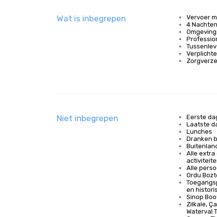
Wat is inbegrepen
Vervoer m
4 Nachten
Omgevings
Professio
Tussenlev
Verplicht
Zorgverze
Niet inbegrepen
Eerste da
Laatste d
Lunches
Dranken bi
Buitenlan
Alle extr
activiteit
Alle perso
Ordu Bozt
Toegangsp
en histor
Sinop Boo
Zilkale, Ça
Waterval 