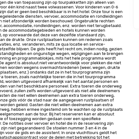
gen die van toepassing zijn op tourpakketten zijn alleen van
voor één kind naast twee volwassenen. Voor kinderen van 0-6
 zijn dat er geen bed beschikbaar is in het hotel. Onze tour is een
begeleidende diensten, vervoer, accommodatie en rondleidingen
n niet afzonderlijk worden beschouwd. Ongebruikte rechten
r, accommodatie, rondleidingen, enz. worden niet terugbetaald.
 in de accommodatiegebieden en hotels kunnen worden
, op voorwaarde dat deze van dezelfde standaard zijn,
 van de drukte. Onze rustplaatsen kunnen om redenen zoals
vaties, enz. veranderen, mits ze qua locatie en service-
tzelfde blijven. De gids heeft het recht om, indien nodig, gezien
tandigheden en ongunstige wegen, wijzigingen aan te brengen
lanning en programmablokjes, mits het hele programma wordt
De agent is absoluut niet verantwoordelijk voor plekken die niet
nen worden wegens overmachtsredenen (weer, wegen, drukte
 plaatsen, enz.) ondanks dat ze in het tourprogramma zijn
ra toeren, zoals nachtelijke toeren die in het tourprogramma
d, worden uitgevoerd afhankelijk van het aantal personen en
den van het beschikbare personeel. Extra toeren die onderweg
voerd, zullen zelfs worden uitgevoerd als niet alle deelnemers
sten die niet willen deelnemen aan extra toeren onderweg,
onze gids vóór de stad naar de aangegeven rustplaatsen of
worden geleid. Gasten die niet willen deelnemen aan extra
rweg, hebben ermee ingestemd om te wachten op de rustplaats
elgenomen aan de tour. Bij het reserveren kan er absoluut
ie of toezegging worden gedaan over een specifieke
 De notities over vervoer en hotel die in de reservering zijn
zijn niet gegarandeerd. De stoelen nummer 3 en 4 in de
ijn voor de gids en de assistent. In onze vluchttours geldt het
atschappijcontract voor de delen met betrekking tot het