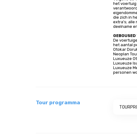
het voertuig
verantwoorde
eigendommen 
die zich in 
extra's; all
deelname en
GEBOUSED
De voertuige
het aantal 
Otokar Doruk
Neoplan Tour
Luxueuze Oto
Luxueuze Isu
Luxueuze Me
personen wo
Tour programma
TOURPR