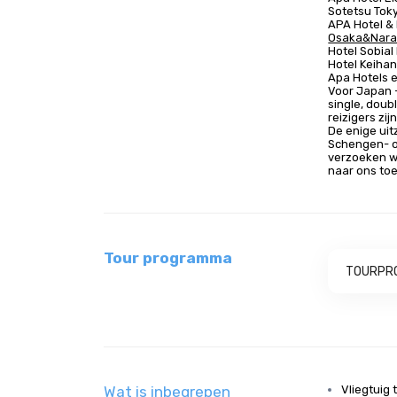
Sotetsu Toky
APA Hotel &
Osaka&Nara 
Hotel Sobia
Hotel Keiha
Apa Hotels e
Voor Japan 
single, doub
reizigers zijn
De enige uit
Schengen- o
verzoeken wi
naar ons toe
Tour programma
TOURPR
Wat is inbegrepen
Vliegtuig 