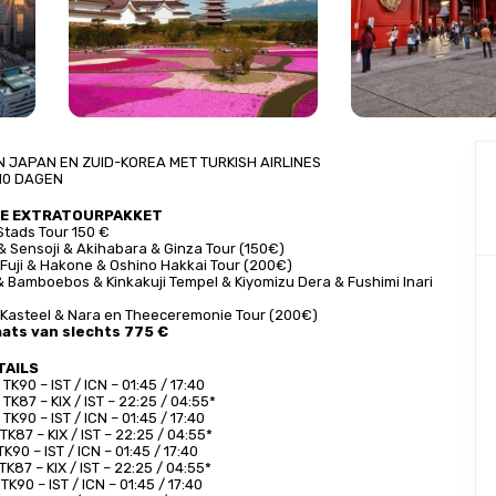
N JAPAN EN ZUID-KOREA MET TURKISH AIRLINES
10 DAGEN
GE EXTRATOURPAKKET
Stads Tour 150 €
& Sensoji & Akihabara & Ginza Tour (150€)
Fuji & Hakone & Oshino Hakkai Tour (200€)
& Bamboebos & Kinkakuji Tempel & Kiyomizu Dera & Fushimi Inari 
 Kasteel & Nara en Theeceremonie Tour (200€)
aats van slechts 775 €
TAILS
TK90 – IST / ICN – 01:45 / 17:40
TK87 – KIX / IST – 22:25 / 04:55*
TK90 – IST / ICN – 01:45 / 17:40
TK87 – KIX / IST – 22:25 / 04:55*
TK90 – IST / ICN – 01:45 / 17:40
TK87 – KIX / IST – 22:25 / 04:55*
TK90 – IST / ICN – 01:45 / 17:40