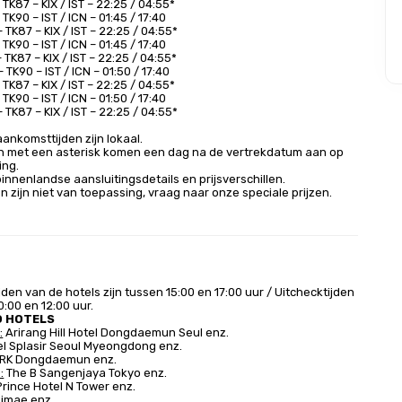
TK87 – KIX / IST – 22:25 / 04:55*
TK90 – IST / ICN – 01:45 / 17:40
 TK87 – KIX / IST – 22:25 / 04:55*
TK90 – IST / ICN – 01:45 / 17:40
 TK87 – KIX / IST – 22:25 / 04:55*
TK90 – IST / ICN – 01:50 / 17:40
TK87 – KIX / IST – 22:25 / 04:55*
TK90 – IST / ICN – 01:50 / 17:40
 TK87 – KIX / IST – 22:25 / 04:55*
aankomsttijden zijn lokaal.
en met een asterisk komen een dag na de vertrekdatum aan op 
ing.
innenlandse aansluitingsdetails en prijsverschillen.
n zijn niet van toepassing, vraag naar onze speciale prijzen.
jden van de hotels zijn tussen 15:00 en 17:00 uur / Uitchecktijden
0:00 en 12:00 uur.
D HOTELS
:
Arirang Hill Hotel Dongdaemun Seul enz.
el Splasir Seoul Myeongdong enz.
ARK Dongdaemun enz.
:
The B Sangenjaya Tokyo enz.
rince Hotel N Tower enz.
kimae enz.