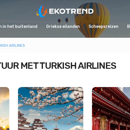
 in het buitenland
Griekse eilanden
Scheepsreizen
B
ISH AIRLINES
UUR MET TURKISH AIRLINES