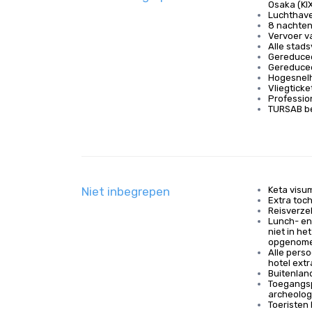
Osaka (KIX
Luchthav
8 nachten 
Vervoer v
Alle stad
Gereducee
Gereduce
Hogesnelh
Vliegtick
Professio
TURSAB be
Niet inbegrepen
Keta visu
Extra toc
Reisverze
Lunch- en
niet in he
opgenom
Alle perso
hotel extr
Buitenlan
Toegangsp
archeolog
Toeristen 