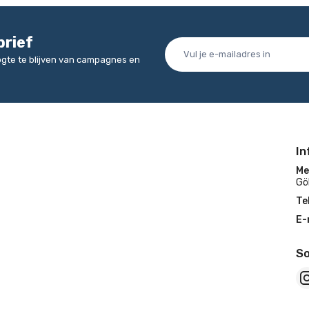
brief
oogte te blijven van campagnes en
In
Me
Gö
Te
E-
So