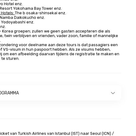
o Hotel enz.
 Resort Yokohama Bay Tower enz.
Hotels:
The b osaka-shinsekai enz.
l Namba Daikokucho enz.
n Yodoyabashi enz.
nz.
– Korea groepen; zullen we geen gasten accepteren die als
le, twin verblijven en vrienden, vader zoon, familie of mannelijke
.
zondering voor deelname aan deze tours is dat passagiers een
f VS-visum in hun paspoort hebben. Als ze visums hebben,
j om een afbeelding daarvan tijdens de registratie te maken en
 te sturen.
OGRAMMA
ticket van Turkish Airlines van Istanbul (IST) naar Seoul (ICN) /