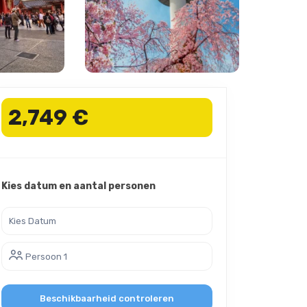
2,749 €
Kies datum en aantal personen
Persoon 1
Beschikbaarheid controleren