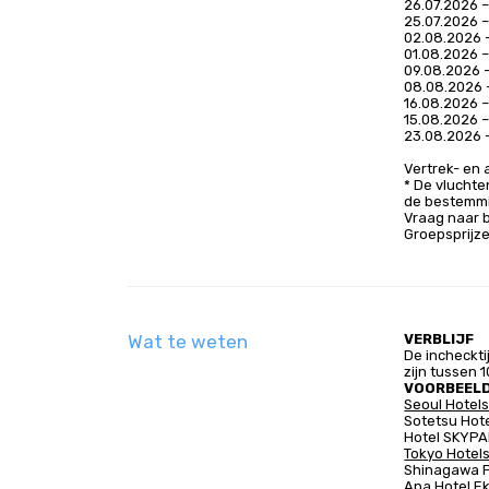
26.07.2026 – 
25.07.2026 – 
02.08.2026 –
01.08.2026 – 
09.08.2026 –
08.08.2026 – 
16.08.2026 – 
15.08.2026 – 
23.08.2026 –
Vertrek- en 
* De vlucht
de bestemm
Vraag naar b
Groepsprijze
Wat te weten
VERBLIJF
De incheckti
zijn tussen 1
VOORBEEL
Seoul Hotels
Sotetsu Hot
Hotel SKYP
Tokyo Hotels
Shinagawa P
Apa Hotel E