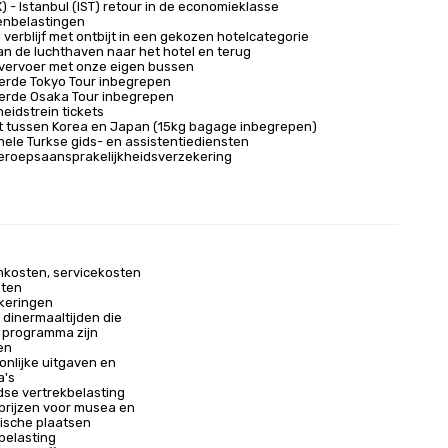
) - Istanbul (IST) retour in de economieklasse
enbelastingen
verblijf met ontbijt in een gekozen hotelcategorie
an de luchthaven naar het hotel en terug
svervoer met onze eigen bussen
rde Tokyo Tour inbegrepen
erde Osaka Tour inbegrepen
eidstrein tickets
et tussen Korea en Japan (15kg bagage inbegrepen)
nele Turkse gids- en assistentiediensten
roepsaansprakelijkheidsverzekering
mkosten, servicekosten
hten
keringen
 dinermaaltijden die
t programma zijn
en
onlijke uitgaven en
a's
dse vertrekbelasting
rijzen voor musea en
ische plaatsen
belasting