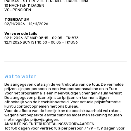
PALMAS – ST. CRUZ DE TENERIFE – BARCELONA
10 NACHTEN 11 DAGEN
VOL PENSIOEN
TOERDATUM
02/11/2026 – 12/11/2026
Vervoersdetails
02.11.2026 IST MXP 08:15 – 09:05 – TK1873
12.11.2026 BCN IST 18:30 – 00:05 – TK1856
Wat te weten
De aangegeven data zijn de vertrekdata van de tour. De vermelde
prijzen zijn per persoon in een tweepersoonscabine en in Euro.
Voor het programma is een meervoudige Schengenvisum vereist.
De aangegeven prijzen zijn startprijzen en kunnen stijgen
afhankelijk van de beschikbaarheid. Voor actuele prijsinformatie
kunt u contact opnemen met ons bureau.
Voor de afloop van de termijn kan de beschikbaarheid vol raken,
wegens het beperkte aantal cabines moet men rekening houden
met mogelijke prijswijzigingen.
ANNULERING EN TERUGBETALINGSVOORWAARDEN
Tot 180 dagen voor vertrek 10% per persoon / 179 – 159 dagen voor