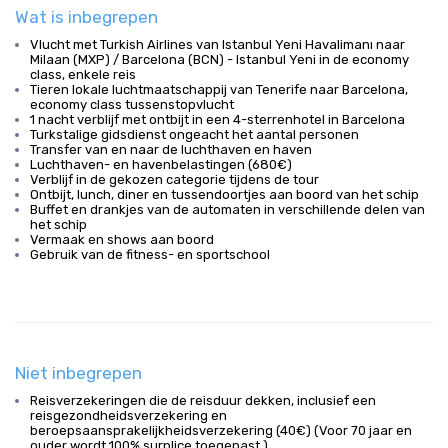
Wat is inbegrepen
Vlucht met Turkish Airlines van Istanbul Yeni Havalimanı naar
Milaan (MXP) / Barcelona (BCN) - Istanbul Yeni in de economy
class, enkele reis
Tieren lokale luchtmaatschappij van Tenerife naar Barcelona,
economy class tussenstopvlucht
1 nacht verblijf met ontbijt in een 4-sterrenhotel in Barcelona
Turkstalige gidsdienst ongeacht het aantal personen
Transfer van en naar de luchthaven en haven
Luchthaven- en havenbelastingen (680€)
Verblijf in de gekozen categorie tijdens de tour
Ontbijt, lunch, diner en tussendoortjes aan boord van het schip
Buffet en drankjes van de automaten in verschillende delen van
het schip
Vermaak en shows aan boord
Gebruik van de fitness- en sportschool
Niet inbegrepen
Reisverzekeringen die de reisduur dekken, inclusief een
reisgezondheidsverzekering en
beroepsaansprakelijkheidsverzekering (40€) (Voor 70 jaar en
ouder wordt 100% surplice toegepast.)