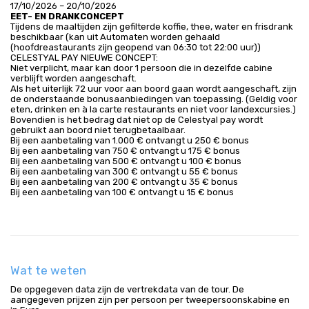
17/10/2026 – 20/10/2026
EET- EN DRANKCONCEPT
Tijdens de maaltijden zijn gefilterde koffie, thee, water en frisdrank 
beschikbaar (kan uit Automaten worden gehaald 
(hoofdreastaurants zijn geopend van 06:30 tot 22:00 uur))
CELESTYAL PAY NIEUWE CONCEPT:
Niet verplicht, maar kan door 1 persoon die in dezelfde cabine 
verblijft worden aangeschaft.
Als het uiterlijk 72 uur voor aan boord gaan wordt aangeschaft, zijn 
de onderstaande bonusaanbiedingen van toepassing. (Geldig voor 
eten, drinken en à la carte restaurants en niet voor landexcursies.)
Bovendien is het bedrag dat niet op de Celestyal pay wordt 
gebruikt aan boord niet terugbetaalbaar.
Bij een aanbetaling van 1.000 € ontvangt u 250 € bonus
Bij een aanbetaling van 750 € ontvangt u 175 € bonus
Bij een aanbetaling van 500 € ontvangt u 100 € bonus
Bij een aanbetaling van 300 € ontvangt u 55 € bonus
Bij een aanbetaling van 200 € ontvangt u 35 € bonus
Bij een aanbetaling van 100 € ontvangt u 15 € bonus
Wat te weten
De opgegeven data zijn de vertrekdata van de tour. De
aangegeven prijzen zijn per persoon per tweepersoonskabine en