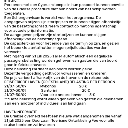
in Euro.
Personen met een Cyprus-stempel in hun paspoort kunnen omwille
van de Griekse procedure niet aan boord van het schip worden
toegelaten.
Een Schengenvisum is vereist voor het programma. De
aangegeven prijzen zijn startprijzen en kunnen stijgen afhankelijk
van de bezettingsgraad. Neem contact op met ons agentschap
voor actuele prijsinformatie.
De aangegeven prijzen zijn startprijzen en kunnen stijgen
afhankelijk van de bezettingsgraad.
De capaciteit kan voor het einde van de termijn op zijn, en gezien
het beperkte aantal hutten mogen prijsfluctuaties worden
verwacht.
Met ingang van 21 juli 2025 zal er automatisch een dagelijkse
passagiersbelasting worden geheven van gasten die van boord
gaan in Griekse havens.
Deze belasting zal direct aan boord worden geïnd.
Dezelfde vergoeding geldt voor volwassenen en kinderen.
De prijs varieert afhankelijk van de haven en de reisperiode.
REISPERIODE HAVEN (GRIEKENLAND) BELASTING PER PERSOON
21/07-30/09 Mykonos 20 €
21/07-30/09 Santorini 20 €
21/07-30/09 Voor elke andere haven 5 €
***Deze belasting wordt alleen geheven van gasten die deelnemen
aan een landtoer of individueel aan land gaan.
HAVENINFORMATIE
De Griekse overheid heeft een nieuwe wet aangenomen die vanaf
21 juli 2025 een Duurzaam Toerisme Ontwikkeling Fee voor alle
cruise toeristen zal invoeren.