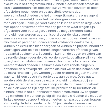
locaties. Indien panoramische rondleidingen, samen met andere
excursies in het programma, niet kunnen plaatsvinden omdat de
lokale autoriteiten niet toestaan dat ze worden bezocht of door
afgesloten wegen door enige activiteit, evenals door
weersomstandigheden die het onmogelijk maken, is onze agent
niet verantwoordelijk voor het niet doorgaan van deze
rondleidingen. Sommige rondleidingen kunnen worden uitgevoerd
met openbaar vervoer of te voet op plaatsen waar wegen zijn
afgesloten voor voertuigen, binnen de mogelijkheden. Extra
rondleidingen worden georganiseerd door de lokale agent
waarmee we samenwerken, onder voorbehoud van deelname van
minimaal 20 personen. Indien er niet voldoende deelname is,
kunnen de excursies niet doorgaan of kunnen de prijzen, inhoud en
voertuigen voor de extra rondleidingen variëren afhankelijk van
het aantal deelnemers. Bovendien kunnen de dagen en tijden van
de rondleidingen door de gids worden gewijzigd afhankelijk van de
open/gesloten status van musea en historische locaties en de
weersomstandigheden. Deelname aan extra rondleidingen is
optioneel en niet verplicht. Gasten die niet willen deelnemen aan
de extra rondleidingen, worden geacht akkoord te gaan met het
wachten bij een geschikte rustplaats aan de weg. Deze gasten
worden vóór de start van de extra rondleiding afgezet bij een
wegrestaurant en worden na afloop van de tour weer opgehaald
op de plek waar ze zijn afgezet. Om problemen bij uw uitreis en
binnenkomst in het buitenland te voorkomen, moet uw paspoort
nog minstens 6 maanden geldig zijn na de reis. Gasten die met een
Turkse groene paspoort reizen, moeten hun paspoort vernieuwen
als de uitgiftedatum ouder is dan 10 jaar. Anders kunnen ze