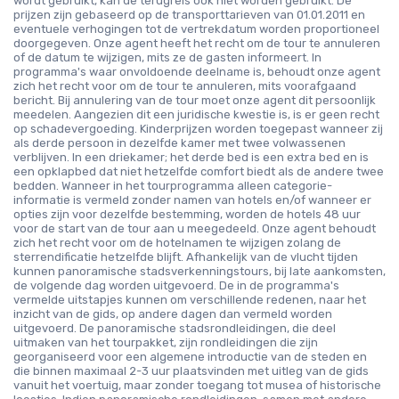
wordt gebruikt, kan de terugreis ook niet worden gebruikt. De
prijzen zijn gebaseerd op de transporttarieven van 01.01.2011 en
eventuele verhogingen tot de vertrekdatum worden proportioneel
doorgegeven. Onze agent heeft het recht om de tour te annuleren
of de datum te wijzigen, mits ze de gasten informeert. In
programma's waar onvoldoende deelname is, behoudt onze agent
zich het recht voor om de tour te annuleren, mits voorafgaand
bericht. Bij annulering van de tour moet onze agent dit persoonlijk
meedelen. Aangezien dit een juridische kwestie is, is er geen recht
op schadevergoeding. Kinderprijzen worden toegepast wanneer zij
als derde persoon in dezelfde kamer met twee volwassenen
verblijven. In een driekamer; het derde bed is een extra bed en is
een opklapbed dat niet hetzelfde comfort biedt als de andere twee
bedden. Wanneer in het tourprogramma alleen categorie-
informatie is vermeld zonder namen van hotels en/of wanneer er
opties zijn voor dezelfde bestemming, worden de hotels 48 uur
voor de start van de tour aan u meegedeeld. Onze agent behoudt
zich het recht voor om de hotelnamen te wijzigen zolang de
sterrendificatie hetzelfde blijft. Afhankelijk van de vlucht tijden
kunnen panoramische stadsverkenningstours, bij late aankomsten,
de volgende dag worden uitgevoerd. De in de programma's
vermelde uitstapjes kunnen om verschillende redenen, naar het
inzicht van de gids, op andere dagen dan vermeld worden
uitgevoerd. De panoramische stadsrondleidingen, die deel
uitmaken van het tourpakket, zijn rondleidingen die zijn
georganiseerd voor een algemene introductie van de steden en
die binnen maximaal 2-3 uur plaatsvinden met uitleg van de gids
vanuit het voertuig, maar zonder toegang tot musea of historische