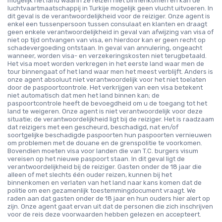
mogelijk het land waarin ze reizen niet binnenkomen en kan de
luchtvaartmaatschappij in Turkije mogelijk geen vlucht uitvoeren. In
dit geval is de verantwoordelijkheid voor de reiziger. Onze agent is
enkel een tussenpersoon tussen consulaat en klanten en draagt
geen enkele verantwoordelijkheid in geval van afwijzing van visa of
niet op tijd ontvangen van visa, en hierdoor kan er geen recht op
schadevergoeding ontstaan. In geval van annulering, ongeacht
wanneer, worden visa- en verzekeringskosten niet terugbetaald.
Het visa moet worden verkregen in het eerste land waar men de
tour binnengaat of het land waar men het meest verblijft. Anders is
onze agent absoluut niet verantwoordelijk voor het niet toelaten
door de paspoortcontrole. Het verkrijgen van een visa betekent
niet automatisch dat men het land binnen kan; de
paspoortcontrole heeft de bevoegdheid om u de toegang tot het
land te weigeren. Onze agent is niet verantwoordelijk voor deze
situatie; de verantwoordelijkheid ligt bij de reiziger. Het is raadzaam
dat reizigers met een gescheurd, beschadigd, nat en/of
soortgelijke beschadigde paspoorten hun paspoorten vernieuwen
om problemen met de douane en de grenspolitie te voorkomen.
Bovendien moeten visa voor landen die van T.C. burgers visum
vereisen op het nieuwe paspoort staan. In dit geval ligt de
verantwoordelijkheid bij de reiziger. Gasten onder de 18 jaar die
alleen of met slechts één ouder reizen, kunnen bij het
binnenkomen en verlaten van het land naar kans komen dat de
politie om een gezamenlijk toestemmingdocument vraagt. We
raden aan dat gasten onder de 18 jaar en hun ouders hier alert op
zijn. Onze agent gaat ervan uit dat de personen die zich inschrijven
voor de reis deze voorwaarden hebben gelezen en accepteert.