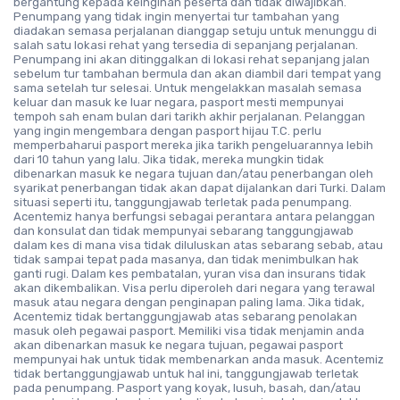
bergantung kepada keinginan peserta dan tidak diwajibkan.
Penumpang yang tidak ingin menyertai tur tambahan yang
diadakan semasa perjalanan dianggap setuju untuk menunggu di
salah satu lokasi rehat yang tersedia di sepanjang perjalanan.
Penumpang ini akan ditinggalkan di lokasi rehat sepanjang jalan
sebelum tur tambahan bermula dan akan diambil dari tempat yang
sama setelah tur selesai. Untuk mengelakkan masalah semasa
keluar dan masuk ke luar negara, pasport mesti mempunyai
tempoh sah enam bulan dari tarikh akhir perjalanan. Pelanggan
yang ingin mengembara dengan pasport hijau T.C. perlu
memperbaharui pasport mereka jika tarikh pengeluarannya lebih
dari 10 tahun yang lalu. Jika tidak, mereka mungkin tidak
dibenarkan masuk ke negara tujuan dan/atau penerbangan oleh
syarikat penerbangan tidak akan dapat dijalankan dari Turki. Dalam
situasi seperti itu, tanggungjawab terletak pada penumpang.
Acentemiz hanya berfungsi sebagai perantara antara pelanggan
dan konsulat dan tidak mempunyai sebarang tanggungjawab
dalam kes di mana visa tidak diluluskan atas sebarang sebab, atau
tidak sampai tepat pada masanya, dan tidak menimbulkan hak
ganti rugi. Dalam kes pembatalan, yuran visa dan insurans tidak
akan dikembalikan. Visa perlu diperoleh dari negara yang terawal
masuk atau negara dengan penginapan paling lama. Jika tidak,
Acentemiz tidak bertanggungjawab atas sebarang penolakan
masuk oleh pegawai pasport. Memiliki visa tidak menjamin anda
akan dibenarkan masuk ke negara tujuan, pegawai pasport
mempunyai hak untuk tidak membenarkan anda masuk. Acentemiz
tidak bertanggungjawab untuk hal ini, tanggungjawab terletak
pada penumpang. Pasport yang koyak, lusuh, basah, dan/atau