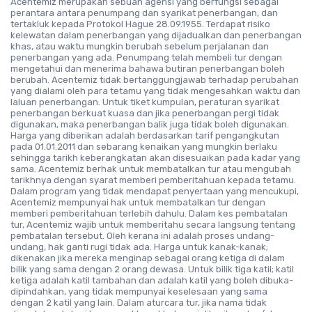
Acentemiz merupakan sebuah agensi yang berfungsi sebagai
perantara antara penumpang dan syarikat penerbangan, dan
tertakluk kepada Protokol Hague 28.09.1955. Terdapat risiko
kelewatan dalam penerbangan yang dijadualkan dan penerbangan
khas, atau waktu mungkin berubah sebelum perjalanan dan
penerbangan yang ada. Penumpang telah membeli tur dengan
mengetahui dan menerima bahawa butiran penerbangan boleh
berubah. Acentemiz tidak bertanggungjawab terhadap perubahan
yang dialami oleh para tetamu yang tidak mengesahkan waktu dan
laluan penerbangan. Untuk tiket kumpulan, peraturan syarikat
penerbangan berkuat kuasa dan jika penerbangan pergi tidak
digunakan, maka penerbangan balik juga tidak boleh digunakan.
Harga yang diberikan adalah berdasarkan tarif pengangkutan
pada 01.01.2011 dan sebarang kenaikan yang mungkin berlaku
sehingga tarikh keberangkatan akan disesuaikan pada kadar yang
sama. Acentemiz berhak untuk membatalkan tur atau mengubah
tarikhnya dengan syarat memberi pemberitahuan kepada tetamu.
Dalam program yang tidak mendapat penyertaan yang mencukupi,
Acentemiz mempunyai hak untuk membatalkan tur dengan
memberi pemberitahuan terlebih dahulu. Dalam kes pembatalan
tur, Acentemiz wajib untuk memberitahu secara langsung tentang
pembatalan tersebut. Oleh kerana ini adalah proses undang-
undang, hak ganti rugi tidak ada. Harga untuk kanak-kanak;
dikenakan jika mereka menginap sebagai orang ketiga di dalam
bilik yang sama dengan 2 orang dewasa. Untuk bilik tiga katil; katil
ketiga adalah katil tambahan dan adalah katil yang boleh dibuka-
dipindahkan, yang tidak mempunyai keselesaan yang sama
dengan 2 katil yang lain. Dalam aturcara tur, jika nama tidak