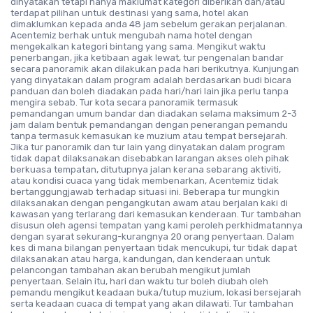
dinyatakan tetapi hanya maklumat kategori diberikan dan/atau
terdapat pilihan untuk destinasi yang sama, hotel akan
dimaklumkan kepada anda 48 jam sebelum gerakan perjalanan.
Acentemiz berhak untuk mengubah nama hotel dengan
mengekalkan kategori bintang yang sama. Mengikut waktu
penerbangan, jika ketibaan agak lewat, tur pengenalan bandar
secara panoramik akan dilakukan pada hari berikutnya. Kunjungan
yang dinyatakan dalam program adalah berdasarkan budi bicara
panduan dan boleh diadakan pada hari/hari lain jika perlu tanpa
mengira sebab. Tur kota secara panoramik termasuk
pemandangan umum bandar dan diadakan selama maksimum 2-3
jam dalam bentuk pemandangan dengan penerangan pemandu
tanpa termasuk kemasukan ke muzium atau tempat bersejarah.
Jika tur panoramik dan tur lain yang dinyatakan dalam program
tidak dapat dilaksanakan disebabkan larangan akses oleh pihak
berkuasa tempatan, ditutupnya jalan kerana sebarang aktiviti,
atau kondisi cuaca yang tidak membenarkan, Acentemiz tidak
bertanggungjawab terhadap situasi ini. Beberapa tur mungkin
dilaksanakan dengan pengangkutan awam atau berjalan kaki di
kawasan yang terlarang dari kemasukan kenderaan. Tur tambahan
disusun oleh agensi tempatan yang kami peroleh perkhidmatannya
dengan syarat sekurang-kurangnya 20 orang penyertaan. Dalam
kes di mana bilangan penyertaan tidak mencukupi, tur tidak dapat
dilaksanakan atau harga, kandungan, dan kenderaan untuk
pelancongan tambahan akan berubah mengikut jumlah
penyertaan. Selain itu, hari dan waktu tur boleh diubah oleh
pemandu mengikut keadaan buka/tutup muzium, lokasi bersejarah
serta keadaan cuaca di tempat yang akan dilawati. Tur tambahan