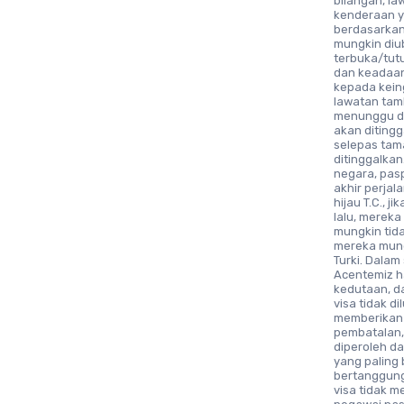
bilangan, la
kenderaan y
berdasarkan
mungkin di
terbuka/tut
dan keadaan
kepada kein
lawatan tam
menunggu di
akan diting
selepas tama
ditinggalka
negara, pas
akhir perja
hijau T.C., 
lalu, mereka
mungkin tid
mereka mung
Turki. Dalam
Acentemiz h
kedutaan, d
visa tidak d
memberikan h
pembatalan, 
diperoleh da
yang paling 
bertanggung
visa tidak 