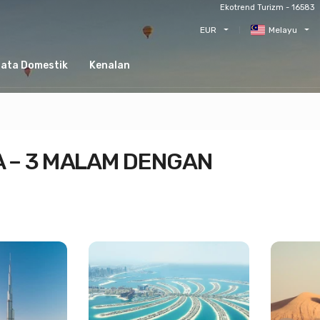
Ekotrend Turizm - 16583
EUR
Melayu
sata Domestik
Kenalan
A – 3 MALAM DENGAN