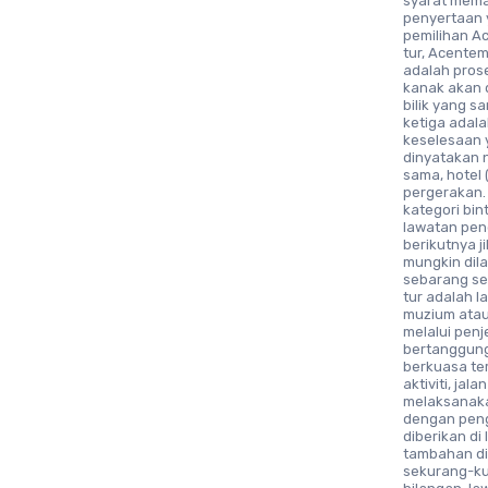
syarat mema
penyertaan 
pemilihan A
tur, Acente
adalah pros
kanak akan 
bilik yang s
ketiga adal
keselesaan y
dinyatakan n
sama, hotel
pergerakan.
kategori bi
lawatan pen
berikutnya 
mungkin dila
sebarang se
tur adalah 
muzium atau
melalui pen
bertanggung
berkuasa te
aktiviti, ja
melaksanaka
dengan peng
diberikan d
tambahan di
sekurang-ku