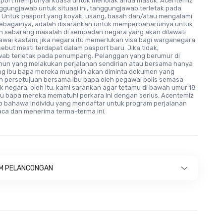
port mempunyai kuasa untuk menolak anda masuk. Acentemiz
ggungjawab untuk situasi ini, tanggungjawab terletak pada
Untuk pasport yang koyak, usang, basah dan/atau mengalami
ebagainya, adalah disarankan untuk memperbaharuinya untuk
 sebarang masalah di sempadan negara yang akan dilawati
wai kastam; jika negara itu memerlukan visa bagi warganegara
ersebut mesti terdapat dalam pasport baru. Jika tidak,
ab terletak pada penumpang. Pelanggan yang berumur di
hun yang melakukan perjalanan sendirian atau bersama hanya
ng ibu bapa mereka mungkin akan diminta dokumen yang
 persetujuan bersama ibu bapa oleh pegawai polis semasa
k negara, oleh itu, kami sarankan agar tetamu di bawah umur 18
bu bapa mereka mematuhi perkara ini dengan serius. Acentemiz
bahawa individu yang mendaftar untuk program perjalanan
ca dan menerima terma-terma ini.
M PELANCONGAN