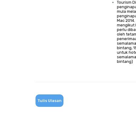
Tourism D
penginapa
mula mela
penginapa
Mac 2014. 
mengikut 
perlu dib
oleh teta
penerimaa
semalaman
bintang, 
untuk hot
semalaman
bintang)
Tulis Ulasan