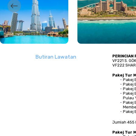
Butiran Lawatan
PERINCIAN
VF221 S. GÖ
VF222 SHARJ
Pakej Tur 
Pakej 
Pakej 
Pakej 
Pakej 
Pulau Y
Pakej E
Membel
Pakej 
Jumlah 455 
Pakej Tur 