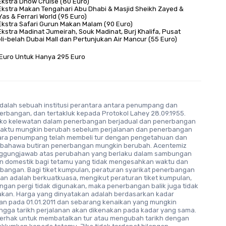
Ekstra Dhow Cruise (80 Euro)
Ekstra Makan Tengahari Abu Dhabi & Masjid Sheikh Zayed & 
as & Ferrari World (95 Euro)
Ekstra Safari Gurun Makan Malam (90 Euro)
kstra Madinat Jumeirah, Souk Madinat, Burj Khalifa, Pusat 
i-belah Dubai Mall dan Pertunjukan Air Mancur (55 Euro)
Euro Untuk Hanya 295 Euro
dalah sebuah institusi perantara antara penumpang dan
erbangan, dan tertakluk kepada Protokol Lahey 28.09.1955.
siko kelewatan dalam penerbangan berjadual dan penerbangan
waktu mungkin berubah sebelum perjalanan dan penerbangan
ara penumpang telah membeli tur dengan pengetahuan dan
bahawa butiran penerbangan mungkin berubah. Acentemiz
nggungjawab atas perubahan yang berlaku dalam sambungan
 domestik bagi tetamu yang tidak mengesahkan waktu dan
rbangan. Bagi tiket kumpulan, peraturan syarikat penerbangan
tan adalah berkuatkuasa, mengikut peraturan tiket kumpulan,
ngan pergi tidak digunakan, maka penerbangan balik juga tidak
akan. Harga yang dinyatakan adalah berdasarkan kadar
n pada 01.01.2011 dan sebarang kenaikan yang mungkin
ingga tarikh perjalanan akan dikenakan pada kadar yang sama.
erhak untuk membatalkan tur atau mengubah tarikh dengan