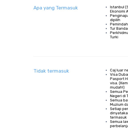
Apa yang Termasuk
Istanbul (
Ekonomi A
Penginapa
dipilih
Pemindaha
Tur Banda
Perkhidma
Turki
Tidak termasuk
Caj luar 
Visa Duba
Pasport H
visa. (Ke
mudah!)
Semua Pe
Negeri di 
Semua ba
Muzium da
Setiap pe
dinyataka
termasuk 
Semua la
perbelanj