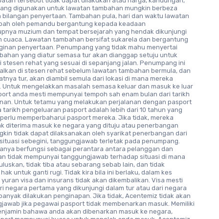
watan tersebut tidak dapat dilakukan atau harga, kandungan,
ang digunakan untuk lawatan tambahan mungkin berbeza
 bilangan penyertaan. Tambahan pula, hari dan waktu lawatan
ubah oleh pemandu bergantung kepada keadaan
upnya muzium dan tempat bersejarah yang hendak dikunjungi
 cuaca. Lawatan tambahan bersifat sukarela dan bergantung
ginan penyertaan. Penumpang yang tidak mahu menyertai
bahan yang diatur semasa tur akan dianggap setuju untuk
 stesen rehat yang sesuai di sepanjang jalan. Penumpang ini
galkan di stesen rehat sebelum lawatan tambahan bermula, dan
tnya tur, akan diambil semula dari lokasi di mana mereka
n. Untuk mengelakkan masalah semasa keluar dan masuk ke luar
port anda mesti mempunyai tempoh sah enam bulan dari tarikh
lanan. Untuk tetamu yang melakukan perjalanan dengan pasport
jika tarikh pengeluaran pasport adalah lebih dari 10 tahun yang
 perlu memperbaharui pasport mereka. Jika tidak, mereka
ak diterima masuk ke negara yang dituju atau penerbangan
kin tidak dapat dilaksanakan oleh syarikat penerbangan dari
 situasi sebegini, tanggungjawab terletak pada penumpang.
anya berfungsi sebagai perantara antara pelanggan dan
an tidak mempunyai tanggungjawab terhadap situasi di mana
iluluskan, tidak tiba atau sebarang sebab lain, dan tidak
ak untuk ganti rugi. Tidak kira bila ini berlaku, dalam kes
yuran visa dan insurans tidak akan dikembalikan. Visa mesti
ri negara pertama yang dikunjungi dalam tur atau dari negara
banyak dilakukan penginapan. Jika tidak, Acentemiz tidak akan
jawab jika pegawai pasport tidak membenarkan masuk. Memiliki
menjamin bahawa anda akan dibenarkan masuk ke negara,