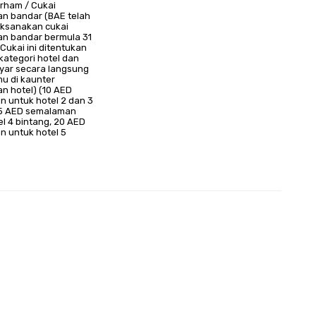
irham / Cukai
n bandar (BAE telah
ksanakan cukai
n bandar bermula 31
Cukai ini ditentukan
kategori hotel dan
ayar secara langsung
mu di kaunter
n hotel) (10 AED
 untuk hotel 2 dan 3
15 AED semalaman
el 4 bintang, 20 AED
 untuk hotel 5