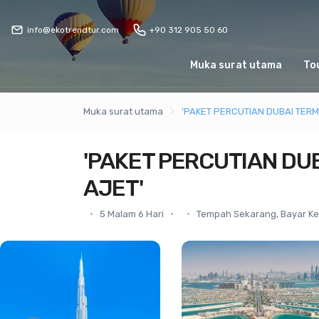
info@ekotrendtur.com
+90 312 905 50 60
Muka surat utama
Tou
Muka surat utama
'PAKET PERCUTIAN DUBAI TER
'PAKET PERCUTIAN DU
AJET'
5 Malam 6 Hari
Tempah Sekarang, Bayar K