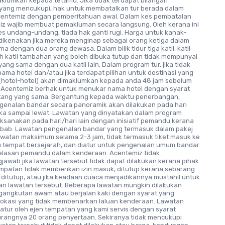
klumkan kepada tetamu. Jika tidak terdapat bilangan
yang mencukupi, hak untuk membatalkan tur berada dalam
centemiz dengan pemberitahuan awal. Dalam kes pembatalan
miz wajib membuat pemakluman secara langsung. Oleh kerana ini
es undang-undang, tiada hak ganti rugi. Harga untuk kanak-
dikenakan jika mereka menginap sebagai orang ketiga dalam
ama dengan dua orang dewasa. Dalam bilik tidur tiga katil, katil
ah katil tambahan yang boleh dibuka tutup dan tidak mempunyai
ang sama dengan dua katil lain. Dalam program tur, jika tidak
ama hotel dan/atau jika terdapat pilihan untuk destinasi yang
 (hotel-hotel) akan dimaklumkan kepada anda 48 jam sebelum
 Acentemiz berhak untuk menukar nama hotel dengan syarat
ntang yang sama. Bergantung kepada waktu penerbangan,
genalan bandar secara panoramik akan dilakukan pada hari
jika sampai lewat. Lawatan yang dinyatakan dalam program
ksanakan pada hari/hari lain dengan inisiatif pemandu kerana
bab. Lawatan pengenalan bandar yang termasuk dalam pakej
lawatan maksimum selama 2-3 jam, tidak termasuk tiket masuk ke
 tempat bersejarah, dan diatur untuk pengenalan umum bandar
jelasan pemandu dalam kenderaan. Acentemiz tidak
jawab jika lawatan tersebut tidak dapat dilakukan kerana pihak
mpatan tidak memberikan izin masuk, ditutup kerana sebarang
lan ditutup, atau jika keadaan cuaca menjadikannya mustahil untuk
n lawatan tersebut. Beberapa lawatan mungkin dilakukan
angkutan awam atau berjalan kaki dengan syarat yang
i lokasi yang tidak membenarkan laluan kenderaan. Lawatan
atur oleh ejen tempatan yang kami servis dengan syarat
rangnya 20 orang penyertaan. Sekiranya tidak mencukupi