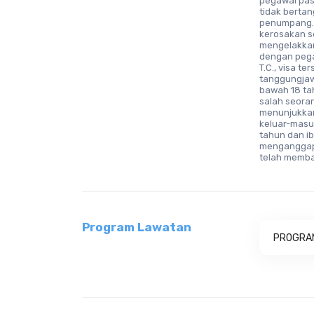
pegawai pas
tidak bertan
penumpang. 
kerosakan s
mengelakkan
dengan pega
T.C., visa t
tanggungjaw
bawah 18 ta
salah seora
menunjukkan
keluar-masu
tahun dan i
menganggap 
telah memba
Program Lawatan
PROGRA