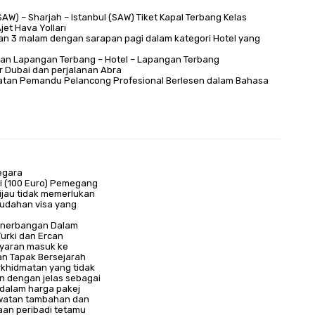
SAW) – Sharjah – Istanbul (SAW) Tiket Kapal Terbang Kelas
jet Hava Yolları
n 3 malam dengan sarapan pagi dalam kategori Hotel yang
n Lapangan Terbang – Hotel – Lapangan Terbang
r Dubai dan perjalanan Abra
tan Pemandu Pelancong Profesional Berlesen dalam Bahasa
negara
i (100 Euro) Pemegang
ijau tidak memerlukan
mudahan visa yang
nerbangan Dalam
Turki dan Ercan
yaran masuk ke
n Tapak Bersejarah
rkhidmatan yang tidak
n dengan jelas sebagai
dalam harga pakej
watan tambahan dan
aan peribadi tetamu