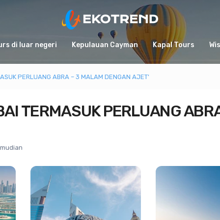
rs di luar negeri
Kepulauan Cayman
Kapal Tours
Wi
MASUK PERLUANG ABRA – 3 MALAM DENGAN AJET'
BAI TERMASUK PERLUANG ABR
emudian