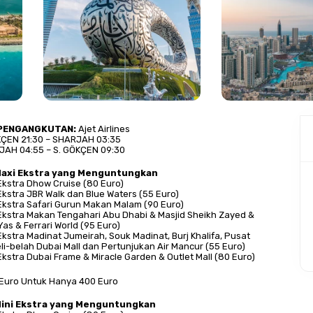
 PENGANGKUTAN:
 Ajet Airlines
KÇEN 21:30 – SHARJAH 03:35
AH 04:55 – S. GÖKÇEN 09:30
Maxi Ekstra yang Menguntungkan
Ekstra Dhow Cruise (80 Euro)
Ekstra JBR Walk dan Blue Waters (55 Euro)
Ekstra Safari Gurun Makan Malam (90 Euro)
Ekstra Makan Tengahari Abu Dhabi & Masjid Sheikh Zayed & 
as & Ferrari World (95 Euro)
kstra Madinat Jumeirah, Souk Madinat, Burj Khalifa, Pusat 
i-belah Dubai Mall dan Pertunjukan Air Mancur (55 Euro)
Ekstra Dubai Frame & Miracle Garden & Outlet Mall (80 Euro)
Euro Untuk Hanya 400 Euro
Mini Ekstra yang Menguntungkan