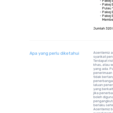
Pakej 
Pakej 
Pulau Y
Pakej 
Pakej E
Membel
Jumlah 320 
Apa yang perlu diketahui
Acentemiz a
syarikat pen
Terdapat ri
khas, atau 
yang ada. P
penerimaan 
tidak berta
penerbangan
laluan pene
yang berkai
jika penerba
boleh digun
pengangkuta
berlaku seh
Acentemiz b