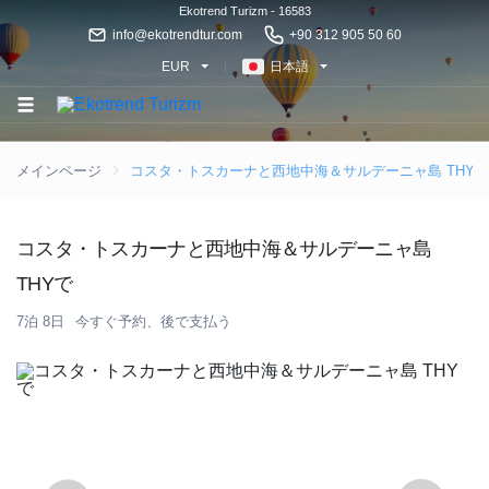
Ekotrend Turizm - 16583
info@ekotrendtur.com
+90 312 905 50 60
EUR
日本語
メインページ
コスタ・トスカーナと西地中海＆サルデーニャ島 THYで
コスタ・トスカーナと西地中海＆サルデーニャ島
THYで
7泊 8日
今すぐ予約、後で支払う