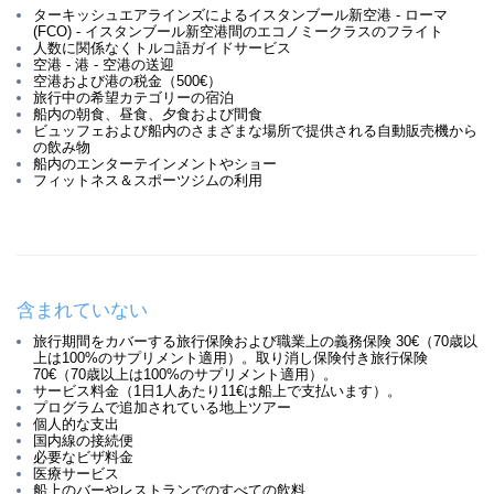
ターキッシュエアラインズによるイスタンブール新空港 - ローマ
(FCO) - イスタンブール新空港間のエコノミークラスのフライト
人数に関係なくトルコ語ガイドサービス
空港 - 港 - 空港の送迎
空港および港の税金（500€）
旅行中の希望カテゴリーの宿泊
船内の朝食、昼食、夕食および間食
ビュッフェおよび船内のさまざまな場所で提供される自動販売機から
の飲み物
船内のエンターテインメントやショー
フィットネス＆スポーツジムの利用
含まれていない
旅行期間をカバーする旅行保険および職業上の義務保険 30€（70歳以
上は100%のサプリメント適用）。取り消し保険付き旅行保険
70€（70歳以上は100%のサプリメント適用）。
サービス料金（1日1人あたり11€は船上で支払います）。
プログラムで追加されている地上ツアー
個人的な支出
国内線の接続便
必要なビザ料金
医療サービス
船上のバーやレストランでのすべての飲料