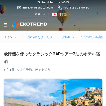
Ekotrend Turizm - 16583
info@ekotrendtur.com
+90 312 905 50 60
EUR
日本語
メインページ
飛行機を使ったクラシックGAPツアー3泊のホテル宿泊
飛行機を使ったクラシックGAPツアー3泊のホテル宿
泊
3泊 4日
今すぐ予約、後で支払う