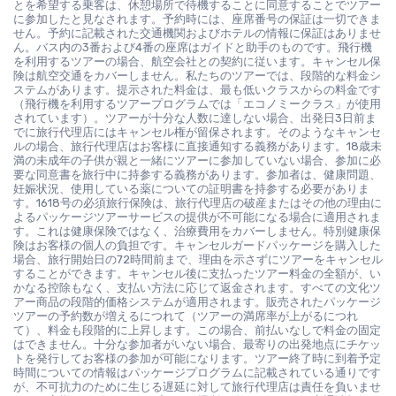
とを希望する乗客は、休憩場所で待機することに同意することでツアー
に参加したと見なされます。予約時には、座席番号の保証は一切できま
せん。予約に記載された交通機関およびホテルの情報に保証はありませ
ん。バス内の3番および4番の座席はガイドと助手のものです。飛行機
を利用するツアーの場合、航空会社との契約に従います。キャンセル保
険は航空交通をカバーしません。私たちのツアーでは、段階的な料金シ
ステムがあります。提示された料金は、最も低いクラスからの料金です
（飛行機を利用するツアープログラムでは「エコノミークラス」が使用
されています）。ツアーが十分な人数に達しない場合、出発日3日前ま
でに旅行代理店にはキャンセル権が留保されます。そのようなキャンセ
ルの場合、旅行代理店はお客様に直接通知する義務があります。18歳未
満の未成年の子供が親と一緒にツアーに参加していない場合、参加に必
要な同意書を旅行中に持参する義務があります。参加者は、健康問題、
妊娠状況、使用している薬についての証明書を持参する必要がありま
す。1618号の必須旅行保険は、旅行代理店の破産またはその他の理由に
よるパッケージツアーサービスの提供が不可能になる場合に適用されま
す。これは健康保険ではなく、治療費用をカバーしません。特別健康保
険はお客様の個人の負担です。キャンセルガードパッケージを購入した
場合、旅行開始日の72時間前まで、理由を示さずにツアーをキャンセル
することができます。キャンセル後に支払ったツアー料金の全額が、い
かなる控除もなく、支払い方法に応じて返金されます。すべての文化ツ
アー商品の段階的価格システムが適用されます。販売されたパッケージ
ツアーの予約数が増えるにつれて（ツアーの満席率が上がるにつれ
て）、料金も段階的に上昇します。この場合、前払いなしで料金の固定
はできません。十分な参加者がいない場合、最寄りの出発地点にチケッ
トを発行してお客様の参加が可能になります。ツアー終了時に到着予定
時間についての情報はパッケージプログラムに記載されている通りです
が、不可抗力のために生じる遅延に対して旅行代理店は責任を負いませ