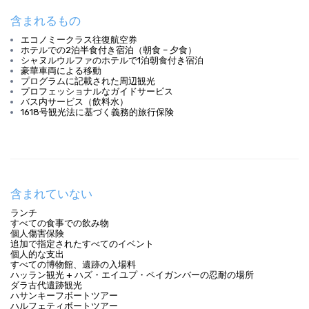
含まれるもの
エコノミークラス往復航空券
ホテルでの2泊半食付き宿泊（朝食 – 夕食）
シャヌルウルファのホテルで1泊朝食付き宿泊
豪華車両による移動
プログラムに記載された周辺観光
プロフェッショナルなガイドサービス
バス内サービス（飲料水）
1618号観光法に基づく義務的旅行保険
含まれていない
ランチ
すべての食事での飲み物
個人傷害保険
追加で指定されたすべてのイベント
個人的な支出
すべての博物館、遺跡の入場料
ハッラン観光 + ハズ・エイユプ・ペイガンバーの忍耐の場所
ダラ古代遺跡観光
ハサンキーフボートツアー
ハルフェティボートツアー