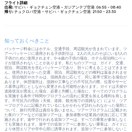
フライト詳細
出発:
 サビハ・ギョクチェン空港 – ガジアンテプ空港: 06:55 – 08:40
帰り: 
チュクロバ空港 – サビハ・ギョクチェン空港: 21:50 – 23:30
知っておくべきこと
パッケージ料金にはホテル、交通手段、周辺観光が含まれています。ツ
アーパッケージに適用される子供割引は、2人の大人のそばにいる1人の
子供のために使用されます。0-6歳の子供の場合、ホテル宿泊時にベッ
ドが提供されないことがあります。私たちのツアーは、ガイド、交通、
宿泊、周辺観光を含むパッケージであり、別々に考えることはできませ
ん。使用されなかった交通、宿泊、周辺観光などの権利は返金されませ
ん。宿泊地区やホテルは、混雑具合に応じて、同じ基準で変わる場合が
あります。休憩場所は、混雑や工事などの不可抗力の際、位置やサービ
ス基準は同じとしながら変更される可能性があります。ガイドは天候や
道路状況が悪化した場合、必要と判断した場合に、すべてのプログラム
を実施する条件で時間やプログラムの流れに変更を加える権利を有しま
す。不可抗力の理由（天候、道路、観光地での混雑など）により、ツア
ープログラムに記載されているにもかかわらず訪れられなかった場所に
ついて、旅行代理店は責任を負いません。ツアープログラムに記載され
た夜のツアーなどの追加ツアーは、参加者数や従業員の状況に応じて実
施されます。途中で行われる追加ツアーは、すべての乗客が参加しなく
ても実施されます。途中での追加ツアーに参加しない乗客は、ガイドに
より休憩エリアや市中心部に誘導されます。追加ツアーに参加しないこ