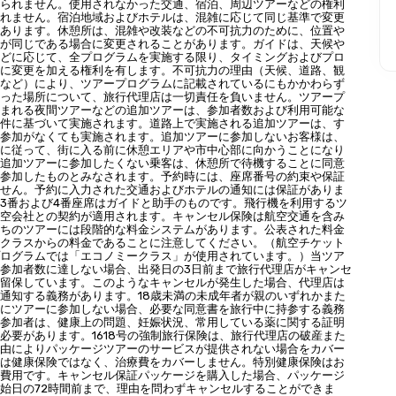
えられません。使用されなかった交通、宿泊、周辺ツアーなどの権利
われません。宿泊地域およびホテルは、混雑に応じて同じ基準で変更
があります。休憩所は、混雑や改装などの不可抗力のために、位置や
準が同じである場合に変更されることがあります。ガイドは、天候や
などに応じて、全プログラムを実施する限り、タイミングおよびプロ
れに変更を加える権利を有します。不可抗力の理由（天候、道路、観
雑など）により、ツアープログラムに記載されているにもかかわらず
かった場所について、旅行代理店は一切責任を負いません。ツアープ
含まれる夜間ツアーなどの追加ツアーは、参加者数および利用可能な
条件に基づいて実施されます。道路上で実施される追加ツアーは、す
の参加がなくても実施されます。追加ツアーに参加しないお客様は、
示に従って、街に入る前に休憩エリアや市中心部に向かうことになり
の追加ツアーに参加したくない乗客は、休憩所で待機することに同意
に参加したものとみなされます。予約時には、座席番号の約束や保証
ません。予約に入力された交通およびホテルの通知には保証がありま
3番および4番座席はガイドと助手のものです。飛行機を利用するツ
航空会社との契約が適用されます。キャンセル保険は航空交通を含み
たちのツアーには段階的な料金システムがあります。公表された料金
いクラスからの料金であることに注意してください。（航空チケット
プログラムでは「エコノミークラス」が使用されています。）当ツア
参加者数に達しない場合、出発日の3日前まで旅行代理店がキャンセ
を留保しています。このようなキャンセルが発生した場合、代理店は
通知する義務があります。18歳未満の未成年者が親のいずれかまた
緒にツアーに参加しない場合、必要な同意書を旅行中に持参する義務
。参加者は、健康上の問題、妊娠状況、常用している薬に関する証明
必要があります。1618号の強制旅行保険は、旅行代理店の破産また
理由によりパッケージツアーのサービスが提供されない場合をカバー
れは健康保険ではなく、治療費をカバーしません。特別健康保険はお
の費用です。キャンセル保証パッケージを購入した場合、パッケージ
始日の72時間前まで、理由を問わずキャンセルすることができま