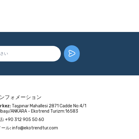
ンフォメーション
rkez:
Taşpınar Mahallesi 2871 Cadde No:4/1
lbaşı/ANKARA - Ekotrend Turizm:16583
話:
+90 312 905 50 60
メール:
info@ekotrendtur.com