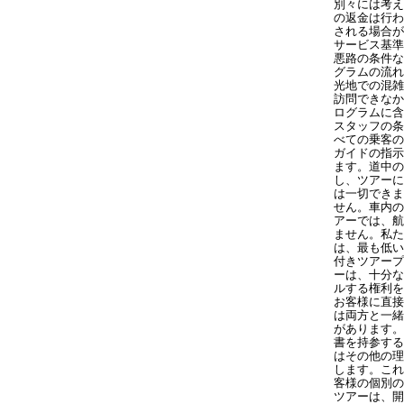
別々には考
の返金は行
される場合
サービス基
悪路の条件
グラムの流
光地での混
訪問できな
ログラムに
スタッフの
べての乗客
ガイドの指
ます。道中
し、ツアー
は一切でき
せん。車内の
アーでは、
ません。私
は、最も低
付きツアー
ーは、十分な
ルする権利
お客様に直接
は両方と一
があります
書を持参する
はその他の
します。こ
客様の個別
ツアーは、開