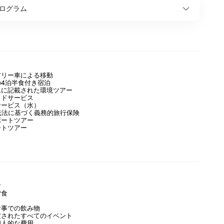
ログラム
アリー車による移動
の4泊半食付き宿泊
ムに記載された環境ツアー
イドサービス
サービス（水）
観光法に基づく義務的旅行保険
ボートツアー
ートツアー
食
夕食
食事での飲み物
定されたすべてのイベント
個人的な費用