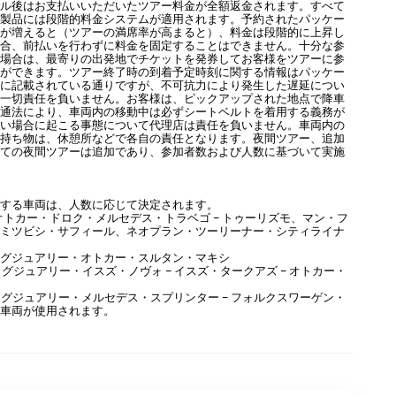
セル後はお支払いいただいたツアー料金が全額返金されます。すべて
ー製品には段階的料金システムが適用されます。予約されたパッケー
数が増えると（ツアーの満席率が高まると）、料金は段階的に上昇し
場合、前払いを行わずに料金を固定することはできません。十分な参
い場合は、最寄りの出発地でチケットを発券してお客様をツアーに参
とができます。ツアー終了時の到着予定時刻に関する情報はパッケー
ムに記載されている通りですが、不可抗力により発生した遅延につい
は一切責任を負いません。お客様は、ピックアップされた地点で降車
交通法により、車両内の移動中は必ずシートベルトを着用する義務が
ない場合に起こる事態について代理店は責任を負いません。車両内の
人持ち物は、休憩所などで各自の責任となります。夜間ツアー、追加
べての夜間ツアーは追加であり、参加者数および人数に基づいて実施
両
用する車両は、人数に応じて決定されます。
オトカー・ドロク・メルセデス・トラベゴ – トゥーリズモ、マン・フ
、ミツビシ・サフィール、ネオプラン・ツーリーナー・シティライナ
ラグジュアリー・オトカー・スルタン・マキシ
ラグジュアリー・イスズ・ノヴォ – イスズ・タークアズ – オトカー・
ラグジュアリー・メルセデス・スプリンター – フォルクスワーゲン・
の車両が使用されます。