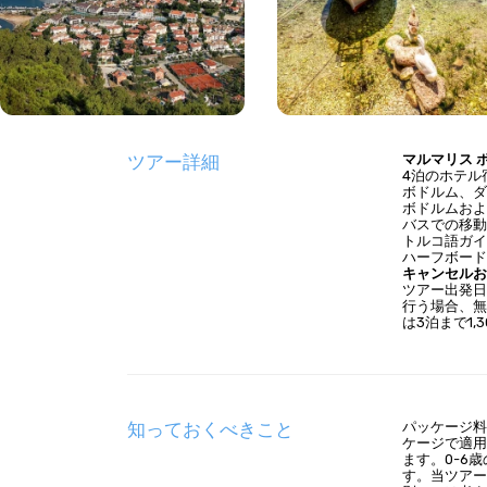
ツアー詳細
マルマリス 
4泊のホテル
ボドルム、
ボドルムお
バスでの移
トルコ語ガ
ハーフボー
キャンセル
ツアー出発日
行う場合、無
は3泊まで1,
知っておくべきこと
パッケージ
ケージで適用
ます。0-6
す。当ツア