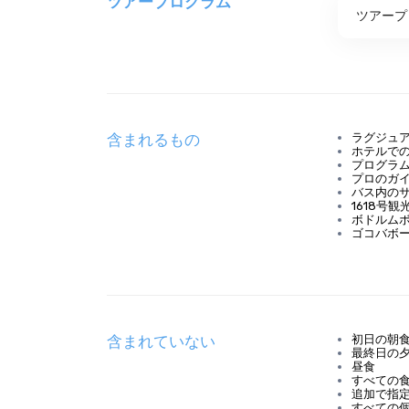
ツアープログラム
ツアープ
含まれるもの
ラグジュ
ホテルで
プログラ
プロのガ
バス内の
1618号
ボドルム
ゴコバボ
含まれていない
初日の朝
最終日の
昼食
すべての
追加で指
すべての