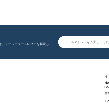
は、メールニュースレターを購読し
イ
Me
Gö
電
E