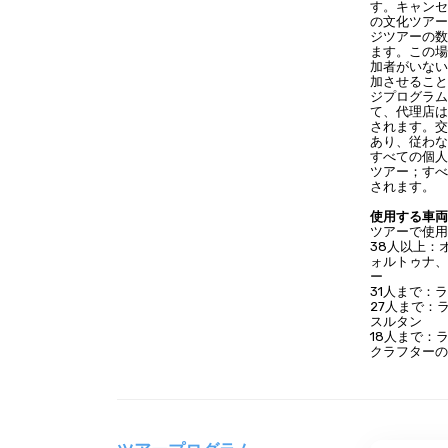
す。キャン
の文化ツア
ジツアーの
ます。この
加者がいな
加させるこ
ジプログラ
て、代理店
されます。
あり、従わ
すべての個
ツアー；す
されます。
使用する車
ツアーで使
38人以上：
ォルトゥナ
ー
31人まで：
27人まで：
スルタン
18人まで：
クラフター